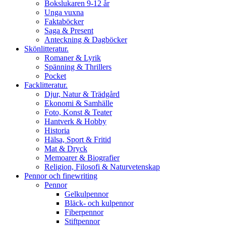
Bokslukaren 9-12 år
Unga vuxna
Faktaböcker
Saga & Present
Anteckning & Dagböcker
Skönlitteratur.
Romaner & Lyrik
Spänning & Thrillers
Pocket
Facklitteratur.
Djur, Natur & Trädgård
Ekonomi & Samhälle
Foto, Konst & Teater
Hantverk & Hobby
Historia
Hälsa, Sport & Fritid
Mat & Dryck
Memoarer & Biografier
Religion, Filosofi & Naturvetenskap
Pennor och finewriting
Pennor
Gelkulpennor
Bläck- och kulpennor
Fiberpennor
Stiftpennor