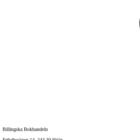
Billingska Bokhandeln
Friluftsvägen 14, 243 30 Höör