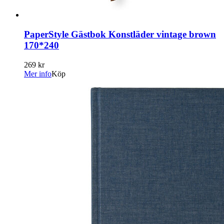
PaperStyle Gästbok Konstläder vintage brown
170*240
269 kr
Mer info
Köp