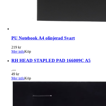
PU Notebook A4 olinjerad Svart
219 kr
Mer info
Köp
RH HEAD STAPLED PAD 166009C A5
.---
49 kr
Mer info
Köp