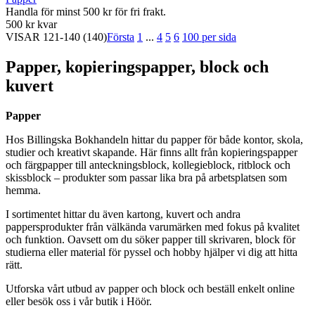
Handla för minst 500 kr för fri frakt.
500 kr kvar
VISAR
121-140
(140)
Första
1
...
4
5
6
100 per sida
Papper, kopieringspapper, block och
kuvert
Papper
Hos Billingska Bokhandeln hittar du papper för både kontor, skola,
studier och kreativt skapande. Här finns allt från kopieringspapper
och färgpapper till anteckningsblock, kollegieblock, ritblock och
skissblock – produkter som passar lika bra på arbetsplatsen som
hemma.
I sortimentet hittar du även kartong, kuvert och andra
pappersprodukter från välkända varumärken med fokus på kvalitet
och funktion. Oavsett om du söker papper till skrivaren, block för
studierna eller material för pyssel och hobby hjälper vi dig att hitta
rätt.
Utforska vårt utbud av papper och block och beställ enkelt online
eller besök oss i vår butik i Höör.