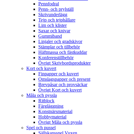
Pennfodral
Penn- och prylställ
Skrivunderlägg
Tejp och tejphållare
Lim och klister
Saxar och knivar
Gummiband
Linjaler och gradskivor
Stämplar och tillbehör
Häftmassa och fästkuddar
Konferenstillbehör
Övrigt Skrivbordsprodukter
Kort och kuvert
Finpapper och kuvert
Omslagspapper och present
Brevpåsar och provsäckar
Övrigt Kort och kuvert
Måla och pyssla
Ritblock
Färgläggning
Konstnärsmaterial
Hobbymaterial
Övrigt Måla och pyssla
Spel och pussel
Sällskapsspel Vuxen