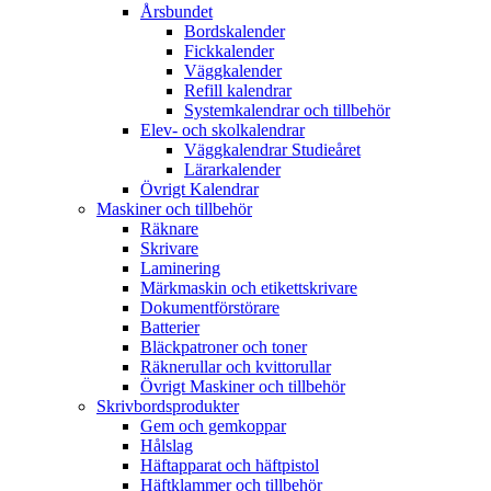
Årsbundet
Bordskalender
Fickkalender
Väggkalender
Refill kalendrar
Systemkalendrar och tillbehör
Elev- och skolkalendrar
Väggkalendrar Studieåret
Lärarkalender
Övrigt Kalendrar
Maskiner och tillbehör
Räknare
Skrivare
Laminering
Märkmaskin och etikettskrivare
Dokumentförstörare
Batterier
Bläckpatroner och toner
Räknerullar och kvittorullar
Övrigt Maskiner och tillbehör
Skrivbordsprodukter
Gem och gemkoppar
Hålslag
Häftapparat och häftpistol
Häftklammer och tillbehör