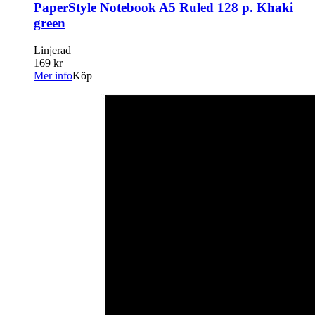
PaperStyle Notebook A5 Ruled 128 p. Khaki
green
Linjerad
169 kr
Mer info
Köp