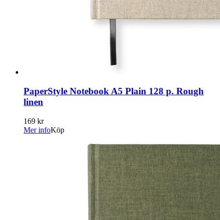
PaperStyle Notebook A5 Plain 128 p. Rough
linen
169 kr
Mer info
Köp