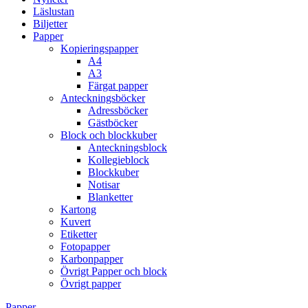
Läslustan
Biljetter
Papper
Kopieringspapper
A4
A3
Färgat papper
Anteckningsböcker
Adressböcker
Gästböcker
Block och blockkuber
Anteckningsblock
Kollegieblock
Blockkuber
Notisar
Blanketter
Kartong
Kuvert
Etiketter
Fotopapper
Karbonpapper
Övrigt Papper och block
Övrigt papper
Papper