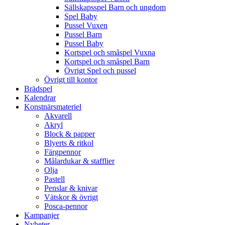
Sällskapsspel Barn och ungdom
Spel Baby
Pussel Vuxen
Pussel Barn
Pussel Baby
Kortspel och småspel Vuxna
Kortspel och småspel Barn
Övrigt Spel och pussel
Övrigt till kontor
Brädspel
Kalendrar
Konstnärsmateriel
Akvarell
Akryl
Block & papper
Blyerts & ritkol
Färgpennor
Målardukar & stafflier
Olja
Pastell
Penslar & knivar
Vätskor & övrigt
Posca-pennor
Kampanjer
Nyheter