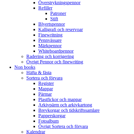
Överstrykningspennor
Refiller
Patroner
Stift
Blyertspennor
Kalligrafi och reservoar
Finewritning
Pennvässare
Märkpennor
Whiteboardpennor
Radering och korrigering
Övrigt Pennor och finewriting
Non books
Häfta & fästa
Sortera och förvara
Register
Mappar
Pärmar
Plastfickor och mappar
Arkivpärm och arkivkartong
Brevkorgar och tidskriftssamlare
Papperskorgar
Fotoalbum
Övrigt Sortera och förvara
Kalendrar