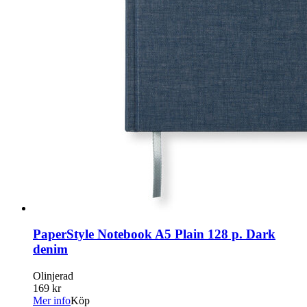
PaperStyle Notebook A5 Plain 128 p. Dark
denim
Olinjerad
169 kr
Mer info
Köp