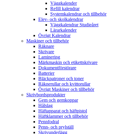
Väggkalender
Refill kalendrar
Systemkalendrar och tillbehör
Elev- och skolkalendrar
Väggkalendrar Studieåret
Lärarkalender
Övrigt Kalendrar
Maskiner och tillbehör
Räknare
Skrivare
Laminering
Märkmaskin och etikettskrivare
Dokumentförstörare
Batterier
Bläckpatroner och toner
Räknerullar och kvittorullar
Övrigt Maskiner och tillbehör
Skrivbordsprodukter
Gem och gemkoppar
Hålslag
Häftapparat och häftpistol
Häftklammer och tillbehör
Pennfodral
Penn- och prylställ
Skrivunderlägg