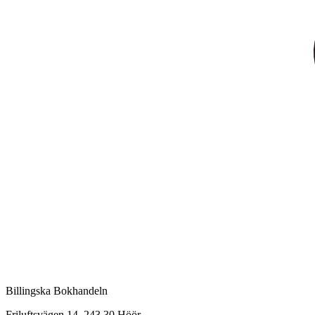
Billingska Bokhandeln
Friluftsvägen 14, 243 30 Höör