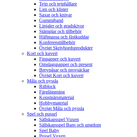
Tejp och tejphållare
Lim och klister
Saxar och knivar
Gummiband
Linjaler och gradskivor
Stämplar och tillbehör
Häftmassa och fästkuddar
Konferenstillbehör
Övrigt Skrivbordsprodukter
Kort och kuvert
Finpapper och kuvert
Omslagspapper och present
Brevpåsar och provsäckar
Övrigt Kort och kuvert
Måla och pyssla
Ritblock
Färgläggning
Konstnärsmaterial
Hobbymaterial
Övrigt Måla och pyssla
Spel och pussel
Sällskapsspel Vuxen
Sällskapsspel Barn och ungdom
Spel Baby
Pussel Vuxen