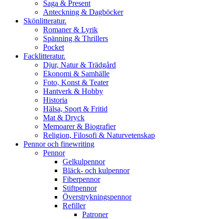
Saga & Present
Anteckning & Dagböcker
Skönlitteratur.
Romaner & Lyrik
Spänning & Thrillers
Pocket
Facklitteratur.
Djur, Natur & Trädgård
Ekonomi & Samhälle
Foto, Konst & Teater
Hantverk & Hobby
Historia
Hälsa, Sport & Fritid
Mat & Dryck
Memoarer & Biografier
Religion, Filosofi & Naturvetenskap
Pennor och finewriting
Pennor
Gelkulpennor
Bläck- och kulpennor
Fiberpennor
Stiftpennor
Överstrykningspennor
Refiller
Patroner