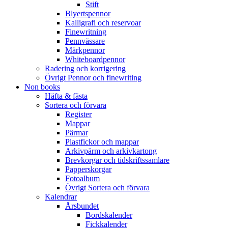
Stift
Blyertspennor
Kalligrafi och reservoar
Finewritning
Pennvässare
Märkpennor
Whiteboardpennor
Radering och korrigering
Övrigt Pennor och finewriting
Non books
Häfta & fästa
Sortera och förvara
Register
Mappar
Pärmar
Plastfickor och mappar
Arkivpärm och arkivkartong
Brevkorgar och tidskriftssamlare
Papperskorgar
Fotoalbum
Övrigt Sortera och förvara
Kalendrar
Årsbundet
Bordskalender
Fickkalender