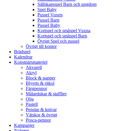
Sällskapsspel Barn och ungdom
Spel Baby
Pussel Vuxen
Pussel Barn
Pussel Baby
Kortspel och småspel Vuxna
Kortspel och småspel Barn
Övrigt Spel och pussel
Övrigt till kontor
Brädspel
Kalendrar
Konstnärsmateriel
Akvarell
Akryl
Block & papper
Blyerts & ritkol
Färgpennor
Målardukar & stafflier
Olja
Pastell
Penslar & knivar
Vätskor & övrigt
Posca-pennor
Kampanjer
Nyheter