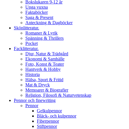
Bokslukaren 9-12 år
Unga vuxna
Faktaböcker
Saga & Present
Anteckning & Dagböcker
Skönlitteratur.
Romaner & Lyrik
Spänning & Thrillers
Pocket
Facklitteratur.
Djur, Natur & Trädgård
Ekonomi & Samhälle
Foto, Konst & Teater
Hantverk & Hobby
Historia
Hälsa, Sport & Fritid
Mat & Dryck
Memoarer & Biografier
Religion, Filosofi & Naturvetenskap
Pennor och finewriting
Pennor
Gelkulpennor
Bläck- och kulpennor
Fiberpennor
Stiftpennor