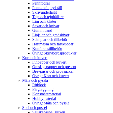
Pennfodral
Penn- och prylställ
Skrivunderlägg
Tejp och tejphållare
Lim och klister
Saxar och knivar
Gummiband
Linjaler och gradskivor
Stämplar och tillbehör
Häftmassa och fästkuddar
Konferenstillbehör
Övrigt Skrivbordsprodukter
Kort och kuvert
Finpapper och kuvert
Omslagspapper och present
Brevpåsar och provsäckar
Övrigt Kort och kuvert
Måla och pyssla
Ritblock
Färgläggning
Konstnärsmaterial
Hobbymaterial
Övrigt Måla och pyssla
Spel och pussel
Sällskapsspel Vuxen