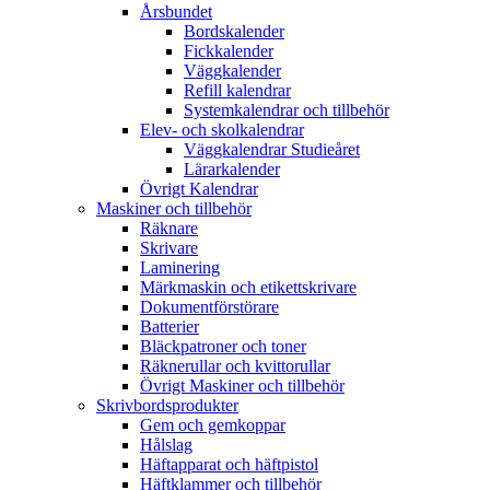
Årsbundet
Bordskalender
Fickkalender
Väggkalender
Refill kalendrar
Systemkalendrar och tillbehör
Elev- och skolkalendrar
Väggkalendrar Studieåret
Lärarkalender
Övrigt Kalendrar
Maskiner och tillbehör
Räknare
Skrivare
Laminering
Märkmaskin och etikettskrivare
Dokumentförstörare
Batterier
Bläckpatroner och toner
Räknerullar och kvittorullar
Övrigt Maskiner och tillbehör
Skrivbordsprodukter
Gem och gemkoppar
Hålslag
Häftapparat och häftpistol
Häftklammer och tillbehör