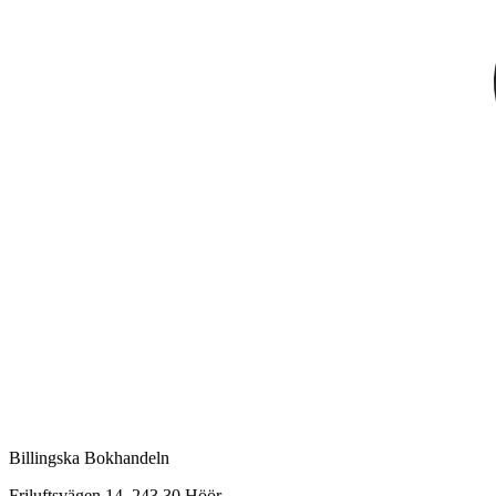
Billingska Bokhandeln
Friluftsvägen 14, 243 30 Höör