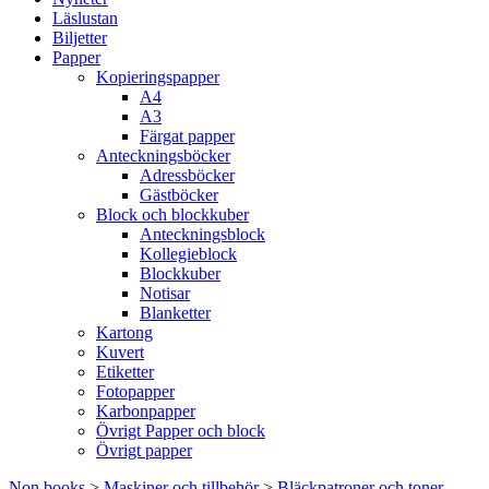
Läslustan
Biljetter
Papper
Kopieringspapper
A4
A3
Färgat papper
Anteckningsböcker
Adressböcker
Gästböcker
Block och blockkuber
Anteckningsblock
Kollegieblock
Blockkuber
Notisar
Blanketter
Kartong
Kuvert
Etiketter
Fotopapper
Karbonpapper
Övrigt Papper och block
Övrigt papper
Non books
>
Maskiner och tillbehör
>
Bläckpatroner och toner