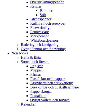
Överstrykningspennor
Refiller
Patroner
Stift
Blyertspennor
Kalligrafi och reservoar
Finewritning
Pennvässare
Märkpennor
Whiteboardpennor
Radering och korrigering
Övrigt Pennor och finewriting
Non books
Häfta & fästa
Sortera och förvara
Register
Mappar
Pärmar
Plastfickor och mappar
Arkivpärm och arkivkartong
Brevkorgar och tidskriftssamlare
Papperskorgar
Fotoalbum
Övrigt Sortera och förvara
Kalendrar