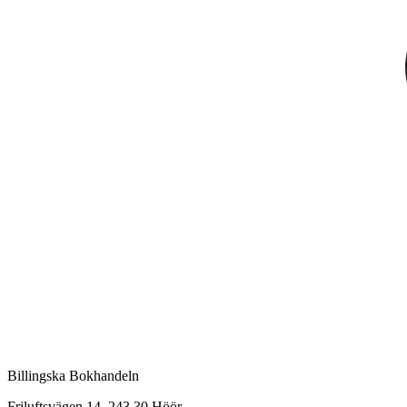
Billingska Bokhandeln
Friluftsvägen 14, 243 30 Höör