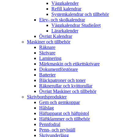
Väggkalender
Refill kalendrar
Systemkalendrar och tillbehör
Elev- och skolkalendrar
Väggkalendrar Studieåret
Lärarkalender
Övrigt Kalendrar
Maskiner och tillbehör
Räknare
Skrivare
Laminering
Märkmaskin och etikettskrivare
Dokumentförstörare
Batterier
Bläckpatroner och toner
Räknerullar och kvittorullar
Övrigt Maskiner och tillbehör
Skrivbordsprodukter
Gem och gemkoppar
Hålslag
Häftapparat och häftpistol
Häftklammer och tillbehör
Pennfodral
Penn- och prylställ
Skrivunderlägg