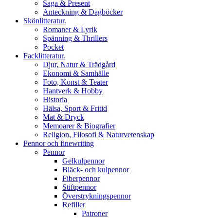
Saga & Present
Anteckning & Dagböcker
Skönlitteratur.
Romaner & Lyrik
Spänning & Thrillers
Pocket
Facklitteratur.
Djur, Natur & Trädgård
Ekonomi & Samhälle
Foto, Konst & Teater
Hantverk & Hobby
Historia
Hälsa, Sport & Fritid
Mat & Dryck
Memoarer & Biografier
Religion, Filosofi & Naturvetenskap
Pennor och finewriting
Pennor
Gelkulpennor
Bläck- och kulpennor
Fiberpennor
Stiftpennor
Överstrykningspennor
Refiller
Patroner