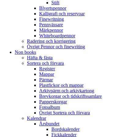
Stift
Blyertspennor
Kalligrafi och reservoar
Finewritning
Pennvässare
Märkpennor
Whiteboardpennor
Radering och korrigering
Övrigt Pennor och finewriting
Non books
Häfta & fästa
Sortera och förvara
Register
Mappar
Pärmar
Plastfickor och mappar
Arkivpärm och arkivkartong
Brevkorgar och tidskriftssamlare
Papperskorgar
Fotoalbum
Övrigt Sortera och förvara
Kalendrar
Årsbundet
Bordskalender
Fickkalender