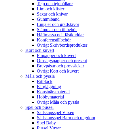
Tejp och tejphållare
Lim och klister
Saxar och knivar
Gummiband
Linjaler och gradskivor
Stämplar och tillbehör
Häftmassa och fästkuddar
Konferenstillbehör
Övrigt Skrivbordsprodukter
Kort och kuvert
Finpapper och kuvert
Omslagspapper och present
Brevpåsar och provsäckar
Övrigt Kort och kuvert
Måla och pyssla
Ritblock
Färgläggning
Konstnärsmaterial
Hobbymaterial
Övrigt Måla och pyssla
Spel och pussel
Sällskapsspel Vuxen
Sällskapsspel Barn och ungdom
Spel Baby
Pussel Vuxen