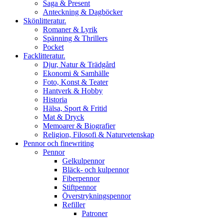
Saga & Present
Anteckning & Dagböcker
Skönlitteratur.
Romaner & Lyrik
Spänning & Thrillers
Pocket
Facklitteratur.
Djur, Natur & Trädgård
Ekonomi & Samhälle
Foto, Konst & Teater
Hantverk & Hobby
Historia
Hälsa, Sport & Fritid
Mat & Dryck
Memoarer & Biografier
Religion, Filosofi & Naturvetenskap
Pennor och finewriting
Pennor
Gelkulpennor
Bläck- och kulpennor
Fiberpennor
Stiftpennor
Överstrykningspennor
Refiller
Patroner