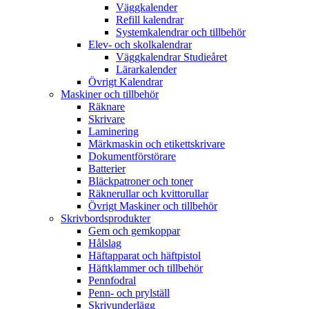
Väggkalender
Refill kalendrar
Systemkalendrar och tillbehör
Elev- och skolkalendrar
Väggkalendrar Studieåret
Lärarkalender
Övrigt Kalendrar
Maskiner och tillbehör
Räknare
Skrivare
Laminering
Märkmaskin och etikettskrivare
Dokumentförstörare
Batterier
Bläckpatroner och toner
Räknerullar och kvittorullar
Övrigt Maskiner och tillbehör
Skrivbordsprodukter
Gem och gemkoppar
Hålslag
Häftapparat och häftpistol
Häftklammer och tillbehör
Pennfodral
Penn- och prylställ
Skrivunderlägg