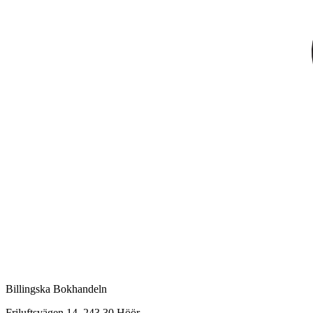
Billingska Bokhandeln
Friluftsvägen 14, 243 30 Höör