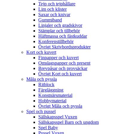
Tejp och tejphållare
Lim och klister
Saxar och knivar
Gummiband
Linjaler och gradskivor
Stämplar och tillbehör
Häftmassa och fästkuddar
Konferenstillbehör
Övrigt Skrivbordsprodukter
Kort och kuvert
Finpapper och kuvert
Omslagspapper och present
Brevpåsar och provsäckar
Övrigt Kort och kuvert
Måla och pyssla
Ritblock
Färgläggning
Konstnärsmaterial
Hobbymaterial
Övrigt Måla och pyssla
Spel och pussel
Sällskapsspel Vuxen
Sällskapsspel Barn och ungdom
Spel Baby
Pussel Vuxen