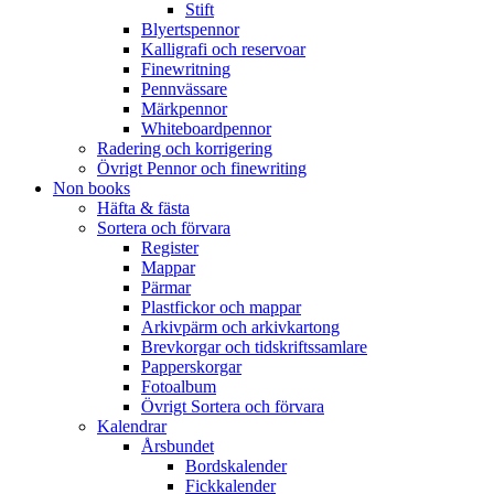
Stift
Blyertspennor
Kalligrafi och reservoar
Finewritning
Pennvässare
Märkpennor
Whiteboardpennor
Radering och korrigering
Övrigt Pennor och finewriting
Non books
Häfta & fästa
Sortera och förvara
Register
Mappar
Pärmar
Plastfickor och mappar
Arkivpärm och arkivkartong
Brevkorgar och tidskriftssamlare
Papperskorgar
Fotoalbum
Övrigt Sortera och förvara
Kalendrar
Årsbundet
Bordskalender
Fickkalender