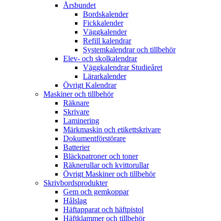
Årsbundet
Bordskalender
Fickkalender
Väggkalender
Refill kalendrar
Systemkalendrar och tillbehör
Elev- och skolkalendrar
Väggkalendrar Studieåret
Lärarkalender
Övrigt Kalendrar
Maskiner och tillbehör
Räknare
Skrivare
Laminering
Märkmaskin och etikettskrivare
Dokumentförstörare
Batterier
Bläckpatroner och toner
Räknerullar och kvittorullar
Övrigt Maskiner och tillbehör
Skrivbordsprodukter
Gem och gemkoppar
Hålslag
Häftapparat och häftpistol
Häftklammer och tillbehör