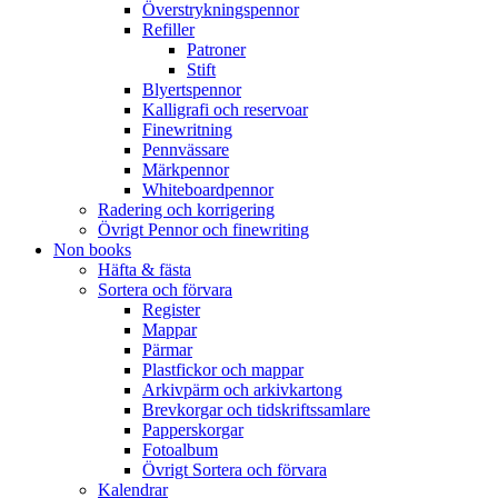
Överstrykningspennor
Refiller
Patroner
Stift
Blyertspennor
Kalligrafi och reservoar
Finewritning
Pennvässare
Märkpennor
Whiteboardpennor
Radering och korrigering
Övrigt Pennor och finewriting
Non books
Häfta & fästa
Sortera och förvara
Register
Mappar
Pärmar
Plastfickor och mappar
Arkivpärm och arkivkartong
Brevkorgar och tidskriftssamlare
Papperskorgar
Fotoalbum
Övrigt Sortera och förvara
Kalendrar