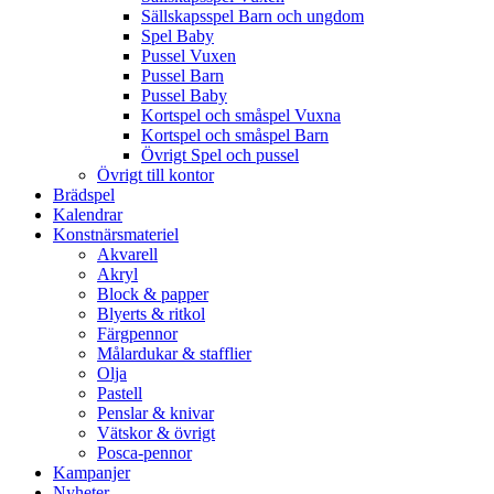
Sällskapsspel Barn och ungdom
Spel Baby
Pussel Vuxen
Pussel Barn
Pussel Baby
Kortspel och småspel Vuxna
Kortspel och småspel Barn
Övrigt Spel och pussel
Övrigt till kontor
Brädspel
Kalendrar
Konstnärsmateriel
Akvarell
Akryl
Block & papper
Blyerts & ritkol
Färgpennor
Målardukar & stafflier
Olja
Pastell
Penslar & knivar
Vätskor & övrigt
Posca-pennor
Kampanjer
Nyheter