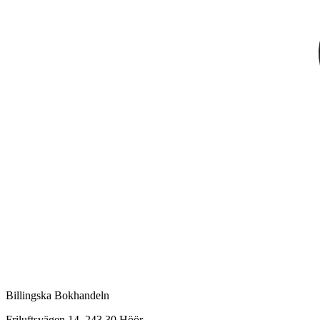
Billingska Bokhandeln
Friluftsvägen 14, 243 30 Höör