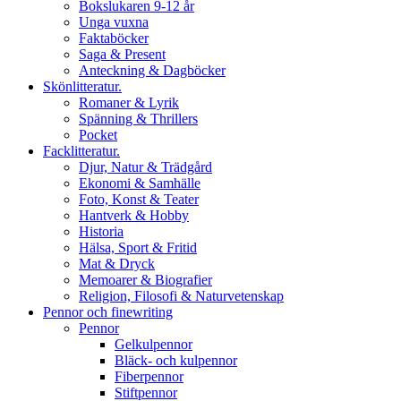
Bokslukaren 9-12 år
Unga vuxna
Faktaböcker
Saga & Present
Anteckning & Dagböcker
Skönlitteratur.
Romaner & Lyrik
Spänning & Thrillers
Pocket
Facklitteratur.
Djur, Natur & Trädgård
Ekonomi & Samhälle
Foto, Konst & Teater
Hantverk & Hobby
Historia
Hälsa, Sport & Fritid
Mat & Dryck
Memoarer & Biografier
Religion, Filosofi & Naturvetenskap
Pennor och finewriting
Pennor
Gelkulpennor
Bläck- och kulpennor
Fiberpennor
Stiftpennor