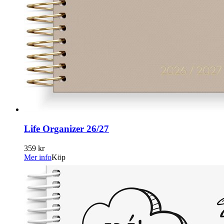
Life Organizer 26/27
359 kr
Mer info
Köp