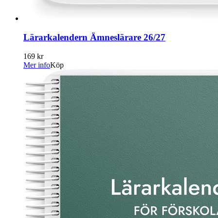
Lärarkalendern Ämneslärare 26/27
169 kr
Mer info
Köp