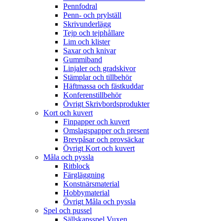
Pennfodral
Penn- och prylställ
Skrivunderlägg
Tejp och tejphållare
Lim och klister
Saxar och knivar
Gummiband
Linjaler och gradskivor
Stämplar och tillbehör
Häftmassa och fästkuddar
Konferenstillbehör
Övrigt Skrivbordsprodukter
Kort och kuvert
Finpapper och kuvert
Omslagspapper och present
Brevpåsar och provsäckar
Övrigt Kort och kuvert
Måla och pyssla
Ritblock
Färgläggning
Konstnärsmaterial
Hobbymaterial
Övrigt Måla och pyssla
Spel och pussel
Sällskapsspel Vuxen