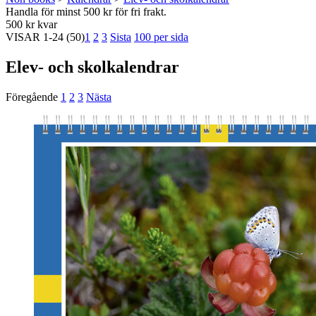
Handla för minst 500 kr för fri frakt.
500 kr kvar
VISAR
1-24
(50)
1
2
3
Sista
100 per sida
Elev- och skolkalendrar
Föregående
1
2
3
Nästa