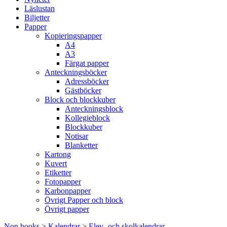
Läslustan
Biljetter
Papper
Kopieringspapper
A4
A3
Färgat papper
Anteckningsböcker
Adressböcker
Gästböcker
Block och blockkuber
Anteckningsblock
Kollegieblock
Blockkuber
Notisar
Blanketter
Kartong
Kuvert
Etiketter
Fotopapper
Karbonpapper
Övrigt Papper och block
Övrigt papper
Non books
>
Kalendrar
>
Elev- och skolkalendrar