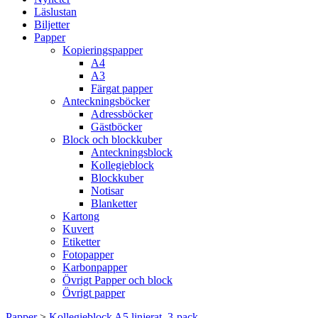
Läslustan
Biljetter
Papper
Kopieringspapper
A4
A3
Färgat papper
Anteckningsböcker
Adressböcker
Gästböcker
Block och blockkuber
Anteckningsblock
Kollegieblock
Blockkuber
Notisar
Blanketter
Kartong
Kuvert
Etiketter
Fotopapper
Karbonpapper
Övrigt Papper och block
Övrigt papper
Papper
>
Kollegieblock A5 linjerat, 3-pack