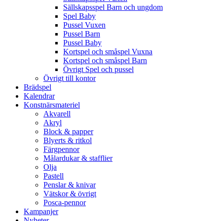
Sällskapsspel Barn och ungdom
Spel Baby
Pussel Vuxen
Pussel Barn
Pussel Baby
Kortspel och småspel Vuxna
Kortspel och småspel Barn
Övrigt Spel och pussel
Övrigt till kontor
Brädspel
Kalendrar
Konstnärsmateriel
Akvarell
Akryl
Block & papper
Blyerts & ritkol
Färgpennor
Målardukar & stafflier
Olja
Pastell
Penslar & knivar
Vätskor & övrigt
Posca-pennor
Kampanjer
Nyheter