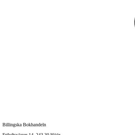
Billingska Bokhandeln
Friluftsvägen 14, 243 30 Höör