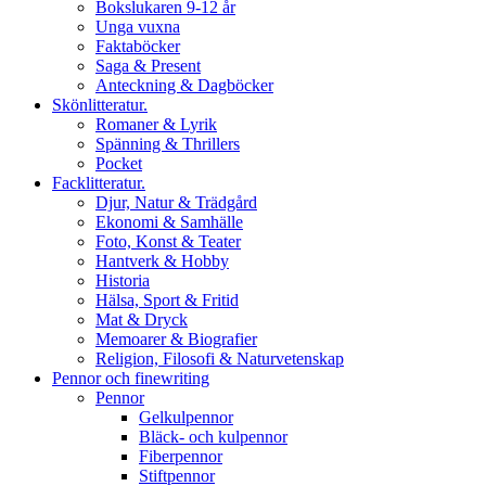
Bokslukaren 9-12 år
Unga vuxna
Faktaböcker
Saga & Present
Anteckning & Dagböcker
Skönlitteratur.
Romaner & Lyrik
Spänning & Thrillers
Pocket
Facklitteratur.
Djur, Natur & Trädgård
Ekonomi & Samhälle
Foto, Konst & Teater
Hantverk & Hobby
Historia
Hälsa, Sport & Fritid
Mat & Dryck
Memoarer & Biografier
Religion, Filosofi & Naturvetenskap
Pennor och finewriting
Pennor
Gelkulpennor
Bläck- och kulpennor
Fiberpennor
Stiftpennor