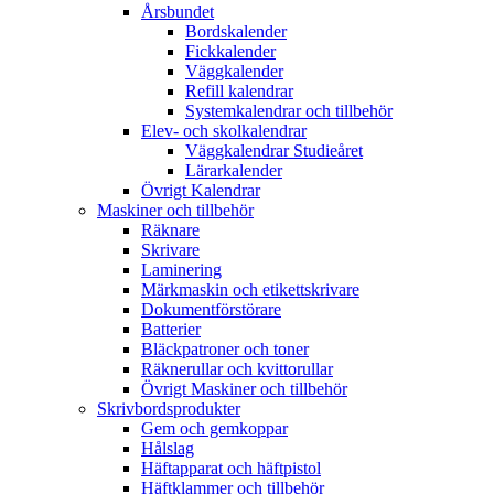
Årsbundet
Bordskalender
Fickkalender
Väggkalender
Refill kalendrar
Systemkalendrar och tillbehör
Elev- och skolkalendrar
Väggkalendrar Studieåret
Lärarkalender
Övrigt Kalendrar
Maskiner och tillbehör
Räknare
Skrivare
Laminering
Märkmaskin och etikettskrivare
Dokumentförstörare
Batterier
Bläckpatroner och toner
Räknerullar och kvittorullar
Övrigt Maskiner och tillbehör
Skrivbordsprodukter
Gem och gemkoppar
Hålslag
Häftapparat och häftpistol
Häftklammer och tillbehör