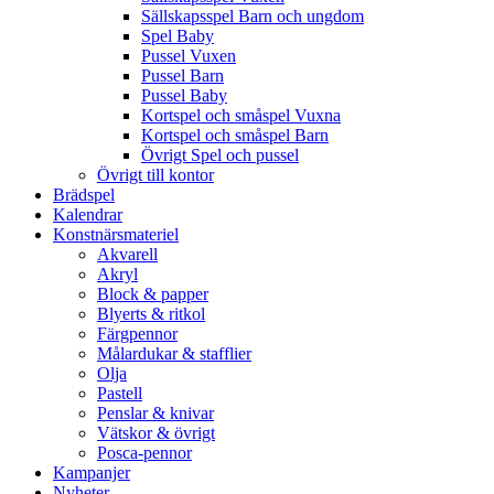
Sällskapsspel Barn och ungdom
Spel Baby
Pussel Vuxen
Pussel Barn
Pussel Baby
Kortspel och småspel Vuxna
Kortspel och småspel Barn
Övrigt Spel och pussel
Övrigt till kontor
Brädspel
Kalendrar
Konstnärsmateriel
Akvarell
Akryl
Block & papper
Blyerts & ritkol
Färgpennor
Målardukar & stafflier
Olja
Pastell
Penslar & knivar
Vätskor & övrigt
Posca-pennor
Kampanjer
Nyheter