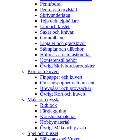
Pennfodral
Penn- och prylställ
Skrivunderlägg
Tejp och tejphållare
Lim och klister
Saxar och knivar
Gummiband
Linjaler och gradskivor
Stämplar och tillbehör
Häftmassa och fästkuddar
Konferenstillbehör
Övrigt Skrivbordsprodukter
Kort och kuvert
Finpapper och kuvert
Omslagspapper och present
Brevpåsar och provsäckar
Övrigt Kort och kuvert
Måla och pyssla
Ritblock
Färgläggning
Konstnärsmaterial
Hobbymaterial
Övrigt Måla och pyssla
Spel och pussel
Sällskapsspel Vuxen