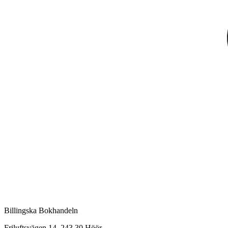
Billingska Bokhandeln
Friluftsvägen 14, 243 30 Höör