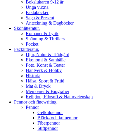
Bokslukaren 9-12 år
Unga vuxna
Faktaböcker
Saga & Present
Anteckning & Dagböcker
Skönlitteratur.
Romaner & Lyrik
Spänning & Thrillers
Pocket
Facklitteratur.
Djur, Natur & Trädgård
Ekonomi & Samhälle
Foto, Konst & Teater
Hantverk & Hobby
Historia
Hälsa, Sport & Fritid
Mat & Dryck
Memoarer & Biografier
Religion, Filosofi & Naturvetenskap
Pennor och finewriting
Pennor
Gelkulpennor
Bläck- och kulpennor
Fiberpennor
Stiftpennor