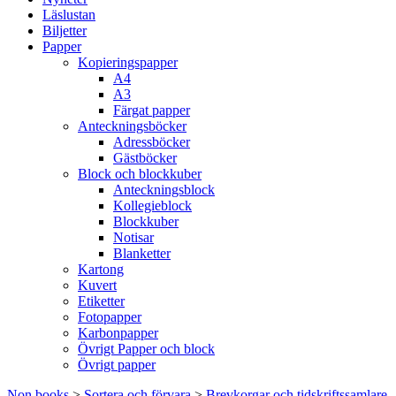
Läslustan
Biljetter
Papper
Kopieringspapper
A4
A3
Färgat papper
Anteckningsböcker
Adressböcker
Gästböcker
Block och blockkuber
Anteckningsblock
Kollegieblock
Blockkuber
Notisar
Blanketter
Kartong
Kuvert
Etiketter
Fotopapper
Karbonpapper
Övrigt Papper och block
Övrigt papper
Non books
>
Sortera och förvara
>
Brevkorgar och tidskriftssamlare