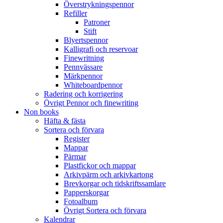
Överstrykningspennor
Refiller
Patroner
Stift
Blyertspennor
Kalligrafi och reservoar
Finewritning
Pennvässare
Märkpennor
Whiteboardpennor
Radering och korrigering
Övrigt Pennor och finewriting
Non books
Häfta & fästa
Sortera och förvara
Register
Mappar
Pärmar
Plastfickor och mappar
Arkivpärm och arkivkartong
Brevkorgar och tidskriftssamlare
Papperskorgar
Fotoalbum
Övrigt Sortera och förvara
Kalendrar