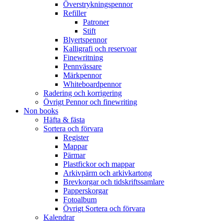
Överstrykningspennor
Refiller
Patroner
Stift
Blyertspennor
Kalligrafi och reservoar
Finewritning
Pennvässare
Märkpennor
Whiteboardpennor
Radering och korrigering
Övrigt Pennor och finewriting
Non books
Häfta & fästa
Sortera och förvara
Register
Mappar
Pärmar
Plastfickor och mappar
Arkivpärm och arkivkartong
Brevkorgar och tidskriftssamlare
Papperskorgar
Fotoalbum
Övrigt Sortera och förvara
Kalendrar