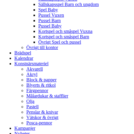
Sällskapsspel Barn och ungdom
Spel Baby
Pussel Vuxen
Pussel Barn
Pussel Baby
Kortspel och småspel Vuxna
Kortspel och småspel Barn
Övrigt Spel och pussel
Övrigt till kontor
Brädspel
Kalendrar
Konstnärsmateriel
Akvarell
Akryl
Block & papper
Blyerts & ritkol
Färgpennor
Målardukar & stafflier
Olja
Pastell
Penslar & knivar
Vätskor & övrigt
Posca-pennor
Kampanjer
Nyheter