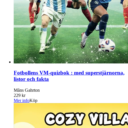
Fotbollens VM-quizbok : med superstjärnorna,
listor och fakta
Måns Gahrton
229 kr
Mer info
Köp