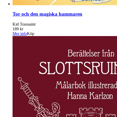
Tor och den magiska hammaren
Kid Toussaint
189 kr
Mer info
Köp