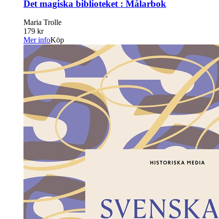
Det magiska biblioteket : Målarbok
Maria Trolle
179 kr
Mer info
Köp