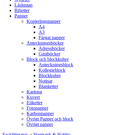
Läslustan
Biljetter
Papper
Kopieringspapper
A4
A3
Färgat papper
Anteckningsböcker
Adressböcker
Gästböcker
Block och blockkuber
Anteckningsblock
Kollegieblock
Blockkuber
Notisar
Blanketter
Kartong
Kuvert
Etiketter
Fotopapper
Karbonpapper
Övrigt Papper och block
Övrigt papper
Facklitteratur.
>
Hantverk & Hobby