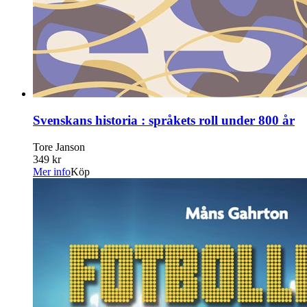
Svenskans historia : språkets roll under 800 år
Tore Janson
349 kr
Mer info
Köp