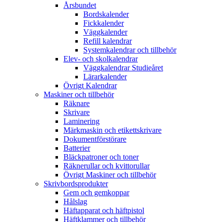
Årsbundet
Bordskalender
Fickkalender
Väggkalender
Refill kalendrar
Systemkalendrar och tillbehör
Elev- och skolkalendrar
Väggkalendrar Studieåret
Lärarkalender
Övrigt Kalendrar
Maskiner och tillbehör
Räknare
Skrivare
Laminering
Märkmaskin och etikettskrivare
Dokumentförstörare
Batterier
Bläckpatroner och toner
Räknerullar och kvittorullar
Övrigt Maskiner och tillbehör
Skrivbordsprodukter
Gem och gemkoppar
Hålslag
Häftapparat och häftpistol
Häftklammer och tillbehör