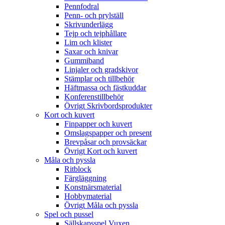
Pennfodral
Penn- och prylställ
Skrivunderlägg
Tejp och tejphållare
Lim och klister
Saxar och knivar
Gummiband
Linjaler och gradskivor
Stämplar och tillbehör
Häftmassa och fästkuddar
Konferenstillbehör
Övrigt Skrivbordsprodukter
Kort och kuvert
Finpapper och kuvert
Omslagspapper och present
Brevpåsar och provsäckar
Övrigt Kort och kuvert
Måla och pyssla
Ritblock
Färgläggning
Konstnärsmaterial
Hobbymaterial
Övrigt Måla och pyssla
Spel och pussel
Sällskapsspel Vuxen