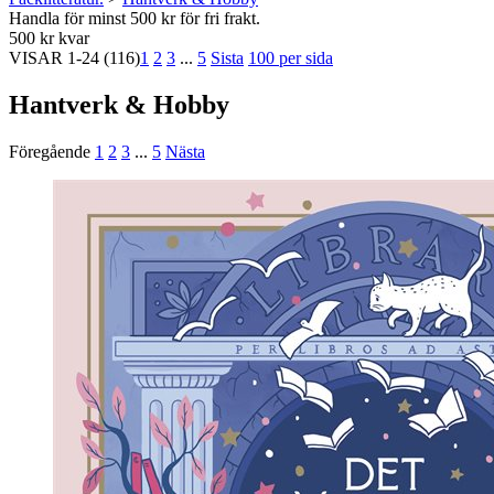
Handla för minst 500 kr för fri frakt.
500 kr kvar
VISAR
1-24
(116)
1
2
3
...
5
Sista
100 per sida
Hantverk & Hobby
Föregående
1
2
3
...
5
Nästa