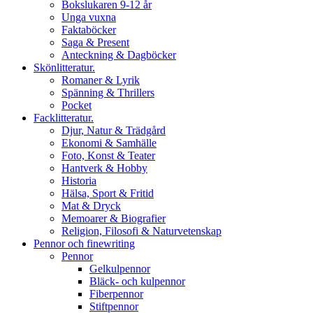
Bokslukaren 9-12 år
Unga vuxna
Faktaböcker
Saga & Present
Anteckning & Dagböcker
Skönlitteratur.
Romaner & Lyrik
Spänning & Thrillers
Pocket
Facklitteratur.
Djur, Natur & Trädgård
Ekonomi & Samhälle
Foto, Konst & Teater
Hantverk & Hobby
Historia
Hälsa, Sport & Fritid
Mat & Dryck
Memoarer & Biografier
Religion, Filosofi & Naturvetenskap
Pennor och finewriting
Pennor
Gelkulpennor
Bläck- och kulpennor
Fiberpennor
Stiftpennor