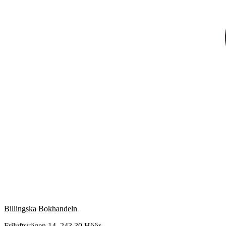
Billingska Bokhandeln
Friluftsvägen 14, 243 30 Höör