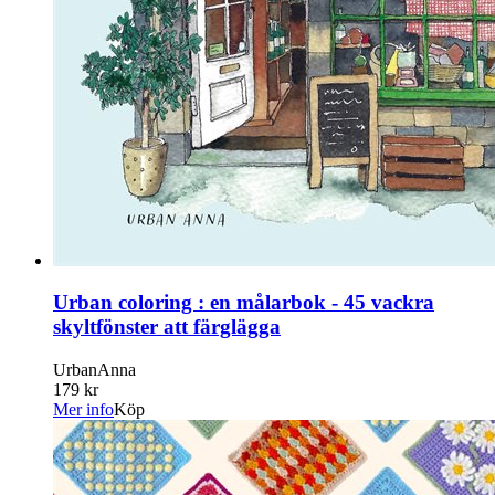
Urban coloring : en målarbok - 45 vackra
skyltfönster att färglägga
UrbanAnna
179 kr
Mer info
Köp