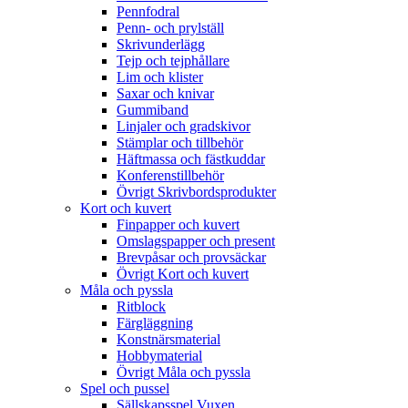
Pennfodral
Penn- och prylställ
Skrivunderlägg
Tejp och tejphållare
Lim och klister
Saxar och knivar
Gummiband
Linjaler och gradskivor
Stämplar och tillbehör
Häftmassa och fästkuddar
Konferenstillbehör
Övrigt Skrivbordsprodukter
Kort och kuvert
Finpapper och kuvert
Omslagspapper och present
Brevpåsar och provsäckar
Övrigt Kort och kuvert
Måla och pyssla
Ritblock
Färgläggning
Konstnärsmaterial
Hobbymaterial
Övrigt Måla och pyssla
Spel och pussel
Sällskapsspel Vuxen