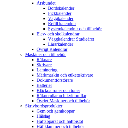
Årsbundet
Bordskalender
Fickkalender
Väggkalender
Refill kalendrar
Systemkalendrar och tillbehör
Elev- och skolkalendrar
Väggkalendrar Studieåret
Lärarkalender
Övrigt Kalendrar
Maskiner och tillbehör
Räknare
Skrivare
Laminering
Märkmaskin och etikettskrivare
Dokumentförstörare
Batterier
Bläckpatroner och toner
Räknerullar och kvittorullar
Övrigt Maskiner och tillbehör
Skrivbordsprodukter
Gem och gemkoppar
Hålslag
Häftapparat och häftpistol
Häftklammer och tillbehör