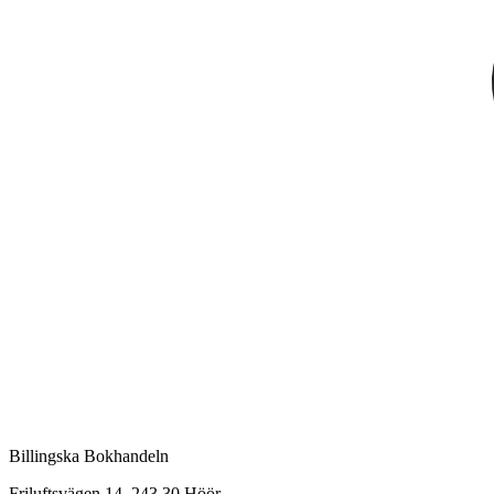
Billingska Bokhandeln
Friluftsvägen 14, 243 30 Höör