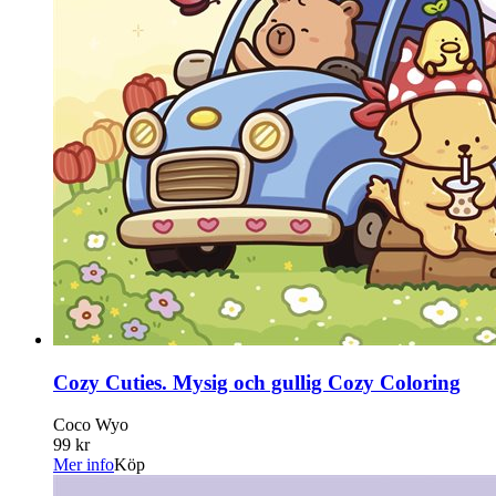
Cozy Cuties. Mysig och gullig Cozy Coloring
Coco Wyo
99 kr
Mer info
Köp