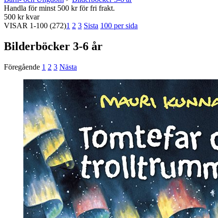
Handla för minst 500 kr för fri frakt.
500 kr kvar
VISAR
1-100
(272)
1
2
3
Sista
100 per sida
Bilderböcker 3-6 år
Föregående
1
2
3
Nästa