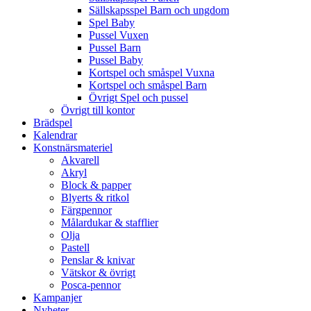
Sällskapsspel Barn och ungdom
Spel Baby
Pussel Vuxen
Pussel Barn
Pussel Baby
Kortspel och småspel Vuxna
Kortspel och småspel Barn
Övrigt Spel och pussel
Övrigt till kontor
Brädspel
Kalendrar
Konstnärsmateriel
Akvarell
Akryl
Block & papper
Blyerts & ritkol
Färgpennor
Målardukar & stafflier
Olja
Pastell
Penslar & knivar
Vätskor & övrigt
Posca-pennor
Kampanjer
Nyheter