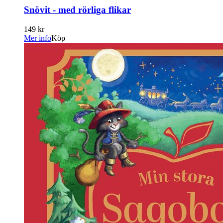
Snövit - med rörliga flikar
149 kr
Mer info
Köp