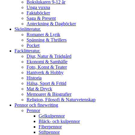
Bokslukaren 9-12 år
Unga vuxna
Faktaböcker
Saga & Present
Anteckning & Dagböcker
Skönlitteratur.
Romaner & Lyrik
Spänning & Thrillers
Pocket
Facklitteratur.
Djur, Natur & Trädgård
Ekonomi & Samhälle
Foto, Konst & Teater
Hantverk & Hobby
Historia
Hälsa, Sport & Fritid
Mat & Dryck
Memoarer & Biografier
Religion, Filosofi & Naturvetenskap
Pennor och finewriting
Pennor
Gelkulpennor
Bläck- och kulpennor
Fiberpennor
Stiftpennor