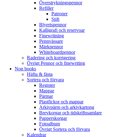
Överstrykningspennor
Refiller
Patroner
Stift
Blyertspennor
Kalligrafi och reservoar
Finewritning
Pennvässare
Märkpennor
Whiteboardpennor
Radering och korrigering
Övrigt Pennor och finewriting
Non books
Häfta & fästa
Sortera och förvara
Register
Mappar
Pärmar
Plastfickor och mappar
Arkivpärm och arkivkartong
Brevkorgar och tidskriftssamlare
Papperskorgar
Fotoalbum
Övrigt Sortera och förvara
Kalendrar