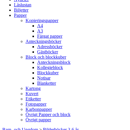
Läslustan
Biljetter
Papper
Kopieringspapper
A4
A3
Färgat papper
Anteckningsböcker
Adressböcker
Gästböcker
Block och blockkuber
Anteckningsblock
Kollegieblock
Blockkuber
Notisar
Blanketter
Kartong
Kuvert
Etiketter
Fotopapper
Karbonpapper
Övrigt Papper och block
Övrigt papper
Barn- och Ungdom
>
Bilderböcker 3-6 år