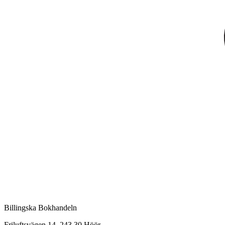
Billingska Bokhandeln
Friluftsvägen 14, 243 30 Höör