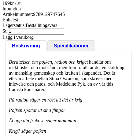
199
kr
/ st.
Inbunden
Artikelnummer:
9789129747645
Enhet:
st.
Lagerstatus:
Beställningsvara
St:
Lägg i varukorg
Beskrivning
Specifikationer
Berättelsen om pojken, radion och kriget
handlar om
maktlöshet och motstånd, men framförallt är det en skildring
av mänsklig gemenskap och kraften i skapandet. Det är
ett samarbete mellan Stina Oscarson, som skriver med
inlevelse och patos, och Madeleine Pyk, en av vår tids
främsta konstnärer.
På radion säger en röst att det är krig
Pojken spottar ut sina flingor
Ät upp din frukost, säger mamman
Krig? säger pojken