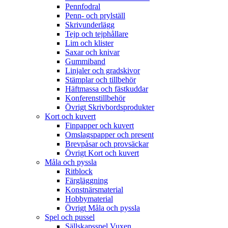
Pennfodral
Penn- och prylställ
Skrivunderlägg
Tejp och tejphållare
Lim och klister
Saxar och knivar
Gummiband
Linjaler och gradskivor
Stämplar och tillbehör
Häftmassa och fästkuddar
Konferenstillbehör
Övrigt Skrivbordsprodukter
Kort och kuvert
Finpapper och kuvert
Omslagspapper och present
Brevpåsar och provsäckar
Övrigt Kort och kuvert
Måla och pyssla
Ritblock
Färgläggning
Konstnärsmaterial
Hobbymaterial
Övrigt Måla och pyssla
Spel och pussel
Sällskapsspel Vuxen