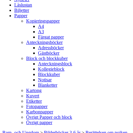
Läslustan
Biljetter
Papper
Kopieringspapper
A4
A3
Färgat papper
Anteckningsböcker
Adressböcker
Gästböcker
Block och blockkuber
Anteckningsblock
Kollegieblock
Blockkuber
Notisar
Blanketter
Kartong
Kuvert
Etiketter
Fotopapper
Karbonpapper
Övrigt Papper och block
Övrigt papper
Barn- och Ungdom
>
Bilderböcker 3-6 år
>
Berättelsen om pojken,