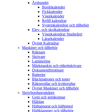
Årsbundet
Bordskalender
Fickkalender
Väggkalender
Refill kalendrar
Systemkalendrar och tillbehör
Elev- och skolkalendrar
Väggkalendrar Studieåret
Lärarkalender
Övrigt Kalendrar
Maskiner och tillbehör
Räknare
Skrivare
Laminering
Märkmaskin och etikettskrivare
Dokumentförstörare
Batterier
Bläckpatroner och toner
Räknerullar och kvittorullar
Övrigt Maskiner och tillbehör
Skrivbordsprodukter
Gem och gemkoppar
Hålslag
Häftapparat och häftpistol
Häftklammer och tillbehör