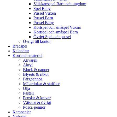
Sällskapsspel Barn och ungdom
Spel Baby
Pussel Vuxen
Pussel Barn
Pussel Baby
Kortspel och småspel Vuxna
Kortspel och småspel Barn
Övrigt Spel och pussel
Övrigt till kontor
Brädspel
Kalendrar
Konstnärsmateriel
Akvarell
Akryl
Block & papper
Blyerts & ritkol
Färgpennor
Målardukar & stafflier
Olja
Pastell
Penslar & knivar
Vätskor & övrigt
Posca-pennor
Kampanjer
Nyheter