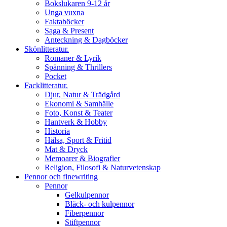
Bokslukaren 9-12 år
Unga vuxna
Faktaböcker
Saga & Present
Anteckning & Dagböcker
Skönlitteratur.
Romaner & Lyrik
Spänning & Thrillers
Pocket
Facklitteratur.
Djur, Natur & Trädgård
Ekonomi & Samhälle
Foto, Konst & Teater
Hantverk & Hobby
Historia
Hälsa, Sport & Fritid
Mat & Dryck
Memoarer & Biografier
Religion, Filosofi & Naturvetenskap
Pennor och finewriting
Pennor
Gelkulpennor
Bläck- och kulpennor
Fiberpennor
Stiftpennor