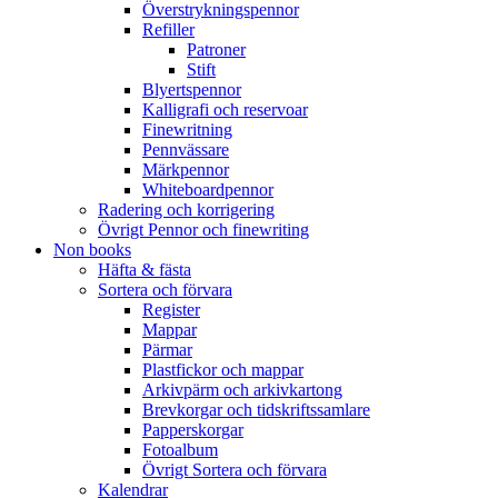
Överstrykningspennor
Refiller
Patroner
Stift
Blyertspennor
Kalligrafi och reservoar
Finewritning
Pennvässare
Märkpennor
Whiteboardpennor
Radering och korrigering
Övrigt Pennor och finewriting
Non books
Häfta & fästa
Sortera och förvara
Register
Mappar
Pärmar
Plastfickor och mappar
Arkivpärm och arkivkartong
Brevkorgar och tidskriftssamlare
Papperskorgar
Fotoalbum
Övrigt Sortera och förvara
Kalendrar