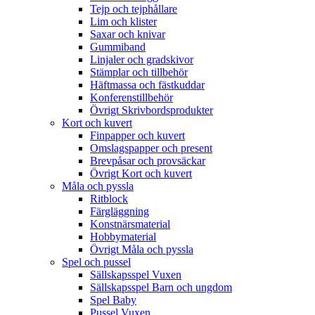
Tejp och tejphållare
Lim och klister
Saxar och knivar
Gummiband
Linjaler och gradskivor
Stämplar och tillbehör
Häftmassa och fästkuddar
Konferenstillbehör
Övrigt Skrivbordsprodukter
Kort och kuvert
Finpapper och kuvert
Omslagspapper och present
Brevpåsar och provsäckar
Övrigt Kort och kuvert
Måla och pyssla
Ritblock
Färgläggning
Konstnärsmaterial
Hobbymaterial
Övrigt Måla och pyssla
Spel och pussel
Sällskapsspel Vuxen
Sällskapsspel Barn och ungdom
Spel Baby
Pussel Vuxen