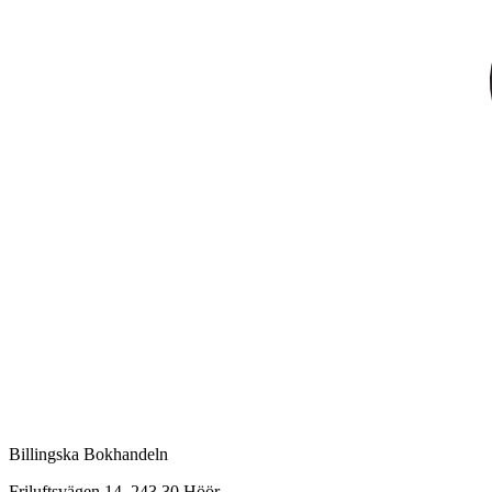
Billingska Bokhandeln
Friluftsvägen 14, 243 30 Höör