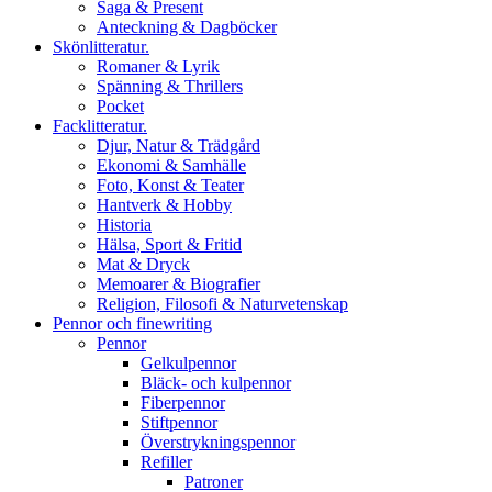
Saga & Present
Anteckning & Dagböcker
Skönlitteratur.
Romaner & Lyrik
Spänning & Thrillers
Pocket
Facklitteratur.
Djur, Natur & Trädgård
Ekonomi & Samhälle
Foto, Konst & Teater
Hantverk & Hobby
Historia
Hälsa, Sport & Fritid
Mat & Dryck
Memoarer & Biografier
Religion, Filosofi & Naturvetenskap
Pennor och finewriting
Pennor
Gelkulpennor
Bläck- och kulpennor
Fiberpennor
Stiftpennor
Överstrykningspennor
Refiller
Patroner