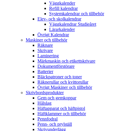
Väggkalender
Refill kalendrar
Systemkalendrar och tillbehör
Elev- och skolkalendrar
Väggkalendrar Studieåret
Lärarkalender
Övrigt Kalendrar
Maskiner och tillbehör
Räknare
Skrivare
Laminering
Märkmaskin och etikettskrivare
Dokumentförstörare
Batterier
Bläckpatroner och toner
Räknerullar och kvittorullar
Övrigt Maskiner och tillbehör
Skrivbordsprodukter
Gem och gemkoppar
Hålslag
Häftapparat och häftpistol
Häftklammer och tillbehör
Pennfodral
Penn- och prylställ
Skrivunderlägg