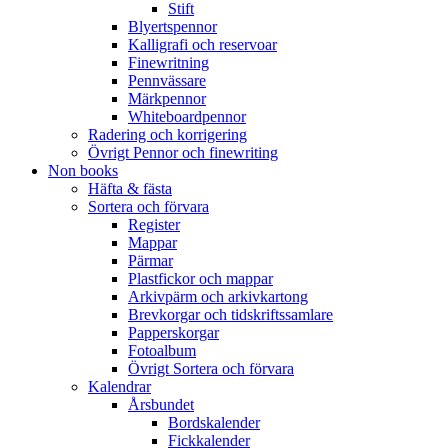
Stift
Blyertspennor
Kalligrafi och reservoar
Finewritning
Pennvässare
Märkpennor
Whiteboardpennor
Radering och korrigering
Övrigt Pennor och finewriting
Non books
Häfta & fästa
Sortera och förvara
Register
Mappar
Pärmar
Plastfickor och mappar
Arkivpärm och arkivkartong
Brevkorgar och tidskriftssamlare
Papperskorgar
Fotoalbum
Övrigt Sortera och förvara
Kalendrar
Årsbundet
Bordskalender
Fickkalender