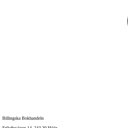
Billingska Bokhandeln
Friluftsvägen 14, 243 30 Höör