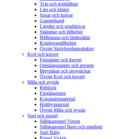
Tejp och tejphållare
Lim och klister
Saxar och knivar
Gummiband
Linjaler och gradskivor
Stämplar och tillbehör
Häftmassa och fästkuddar
Konferenstillbehör
Övrigt Skrivbordsprodukter
Kort och kuvert
Finpapper och kuvert
Omslagspapper och present
Brevpåsar och provsäckar
Övrigt Kort och kuvert
Måla och pyssla
Ritblock
Färgläggning
Konstnärsmaterial
Hobbymaterial
Övrigt Måla och pyssla
Spel och pussel
Sällskapsspel Vuxen
Sällskapsspel Barn och ungdom
Spel Baby
Pussel Vuxen