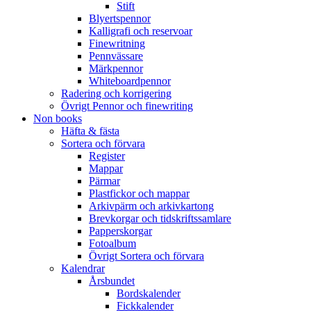
Stift
Blyertspennor
Kalligrafi och reservoar
Finewritning
Pennvässare
Märkpennor
Whiteboardpennor
Radering och korrigering
Övrigt Pennor och finewriting
Non books
Häfta & fästa
Sortera och förvara
Register
Mappar
Pärmar
Plastfickor och mappar
Arkivpärm och arkivkartong
Brevkorgar och tidskriftssamlare
Papperskorgar
Fotoalbum
Övrigt Sortera och förvara
Kalendrar
Årsbundet
Bordskalender
Fickkalender