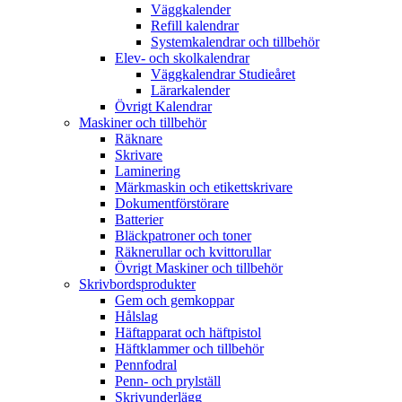
Väggkalender
Refill kalendrar
Systemkalendrar och tillbehör
Elev- och skolkalendrar
Väggkalendrar Studieåret
Lärarkalender
Övrigt Kalendrar
Maskiner och tillbehör
Räknare
Skrivare
Laminering
Märkmaskin och etikettskrivare
Dokumentförstörare
Batterier
Bläckpatroner och toner
Räknerullar och kvittorullar
Övrigt Maskiner och tillbehör
Skrivbordsprodukter
Gem och gemkoppar
Hålslag
Häftapparat och häftpistol
Häftklammer och tillbehör
Pennfodral
Penn- och prylställ
Skrivunderlägg