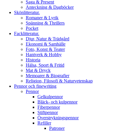
Saga & Present
Anteckning & Dagböcker
Skönlitteratur.
Romaner & Lyrik
Spänning & Thrillers
Pocket
Facklitteratur.
Djur, Natur & Trädgård
Ekonomi & Samhälle
Foto, Konst & Teater
Hantverk & Hobby
Historia
Hälsa, Sport & Fritid
Mat & Dryck
Memoarer & Biografier
Religion, Filosofi & Naturvetenskap
Pennor och finewriting
Pennor
Gelkulpennor
Bläck- och kulpennor
Fiberpennor
Stiftpennor
Överstrykningspennor
Refiller
Patroner