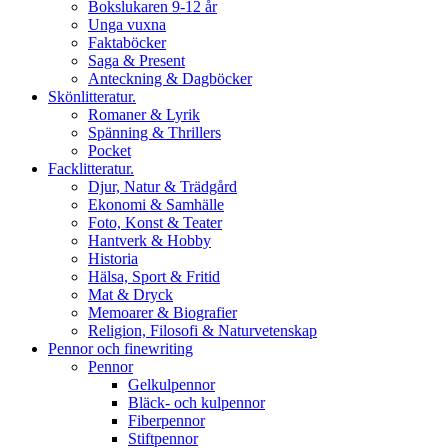
Bokslukaren 9-12 år
Unga vuxna
Faktaböcker
Saga & Present
Anteckning & Dagböcker
Skönlitteratur.
Romaner & Lyrik
Spänning & Thrillers
Pocket
Facklitteratur.
Djur, Natur & Trädgård
Ekonomi & Samhälle
Foto, Konst & Teater
Hantverk & Hobby
Historia
Hälsa, Sport & Fritid
Mat & Dryck
Memoarer & Biografier
Religion, Filosofi & Naturvetenskap
Pennor och finewriting
Pennor
Gelkulpennor
Bläck- och kulpennor
Fiberpennor
Stiftpennor