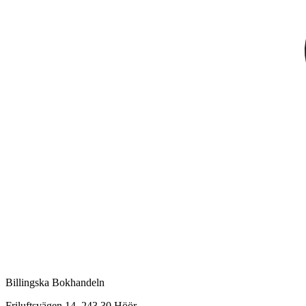
Billingska Bokhandeln
Friluftsvägen 14, 243 30 Höör