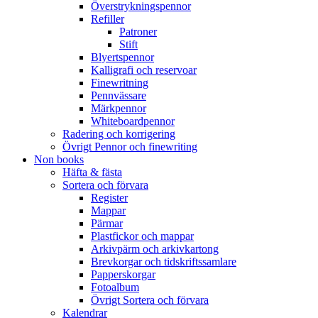
Överstrykningspennor
Refiller
Patroner
Stift
Blyertspennor
Kalligrafi och reservoar
Finewritning
Pennvässare
Märkpennor
Whiteboardpennor
Radering och korrigering
Övrigt Pennor och finewriting
Non books
Häfta & fästa
Sortera och förvara
Register
Mappar
Pärmar
Plastfickor och mappar
Arkivpärm och arkivkartong
Brevkorgar och tidskriftssamlare
Papperskorgar
Fotoalbum
Övrigt Sortera och förvara
Kalendrar