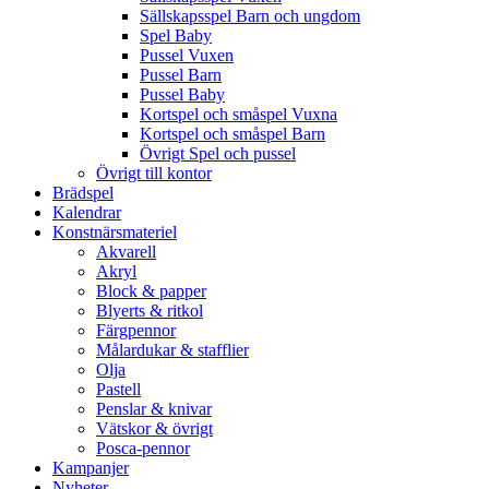
Sällskapsspel Barn och ungdom
Spel Baby
Pussel Vuxen
Pussel Barn
Pussel Baby
Kortspel och småspel Vuxna
Kortspel och småspel Barn
Övrigt Spel och pussel
Övrigt till kontor
Brädspel
Kalendrar
Konstnärsmateriel
Akvarell
Akryl
Block & papper
Blyerts & ritkol
Färgpennor
Målardukar & stafflier
Olja
Pastell
Penslar & knivar
Vätskor & övrigt
Posca-pennor
Kampanjer
Nyheter