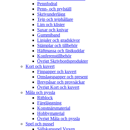
Pennfodral
Penn- och prylställ
Skrivunderlägg
Tejp och tejphållare
Lim och klister
Saxar och knivar
Gummiband
Linjaler och gradskivor
Stämplar och tillbehör
Häftmassa och fästkuddar
Konferenstillbehör
Övrigt Skrivbordsprodukter
Kort och kuvert
Finpapper och kuvert
Omslagspapper och present
Brevpåsar och provsäckar
Övrigt Kort och kuvert
Måla och pyssla
Ritblock
Färgläggning
Konstnärsmaterial
Hobbymaterial
Övrigt Måla och pyssla
Spel och pussel
Sällskapsspel Vuxen