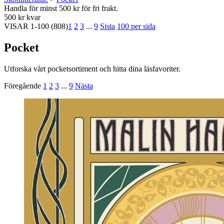
Handla för minst 500 kr för fri frakt.
500 kr kvar
VISAR
1-100
(808)
1
2
3
...
9
Sista
100 per sida
Pocket
Utforska vårt pocketsortiment och hitta dina läsfavoriter.
Föregående
1
2
3
...
9
Nästa