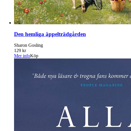
Den hemliga äppelträdgården
Sharon Gosling
129 kr
Mer info
Köp