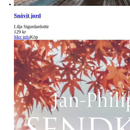
Snövit jord
Lilja Sigurdardottir
129 kr
Mer info
Köp