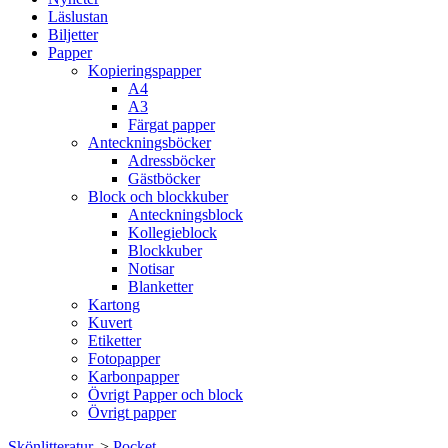
Läslustan
Biljetter
Papper
Kopieringspapper
A4
A3
Färgat papper
Anteckningsböcker
Adressböcker
Gästböcker
Block och blockkuber
Anteckningsblock
Kollegieblock
Blockkuber
Notisar
Blanketter
Kartong
Kuvert
Etiketter
Fotopapper
Karbonpapper
Övrigt Papper och block
Övrigt papper
Skönlitteratur.
>
Pocket