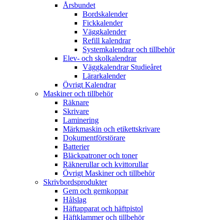
Årsbundet
Bordskalender
Fickkalender
Väggkalender
Refill kalendrar
Systemkalendrar och tillbehör
Elev- och skolkalendrar
Väggkalendrar Studieåret
Lärarkalender
Övrigt Kalendrar
Maskiner och tillbehör
Räknare
Skrivare
Laminering
Märkmaskin och etikettskrivare
Dokumentförstörare
Batterier
Bläckpatroner och toner
Räknerullar och kvittorullar
Övrigt Maskiner och tillbehör
Skrivbordsprodukter
Gem och gemkoppar
Hålslag
Häftapparat och häftpistol
Häftklammer och tillbehör