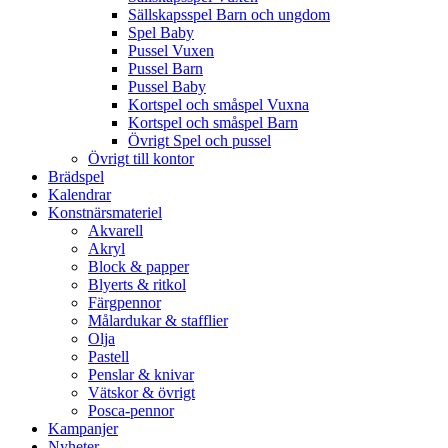
Sällskapsspel Barn och ungdom
Spel Baby
Pussel Vuxen
Pussel Barn
Pussel Baby
Kortspel och småspel Vuxna
Kortspel och småspel Barn
Övrigt Spel och pussel
Övrigt till kontor
Brädspel
Kalendrar
Konstnärsmateriel
Akvarell
Akryl
Block & papper
Blyerts & ritkol
Färgpennor
Målardukar & stafflier
Olja
Pastell
Penslar & knivar
Vätskor & övrigt
Posca-pennor
Kampanjer
Nyheter