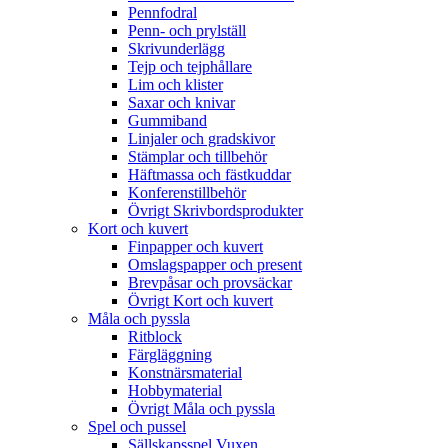
Pennfodral
Penn- och prylställ
Skrivunderlägg
Tejp och tejphållare
Lim och klister
Saxar och knivar
Gummiband
Linjaler och gradskivor
Stämplar och tillbehör
Häftmassa och fästkuddar
Konferenstillbehör
Övrigt Skrivbordsprodukter
Kort och kuvert
Finpapper och kuvert
Omslagspapper och present
Brevpåsar och provsäckar
Övrigt Kort och kuvert
Måla och pyssla
Ritblock
Färgläggning
Konstnärsmaterial
Hobbymaterial
Övrigt Måla och pyssla
Spel och pussel
Sällskapsspel Vuxen