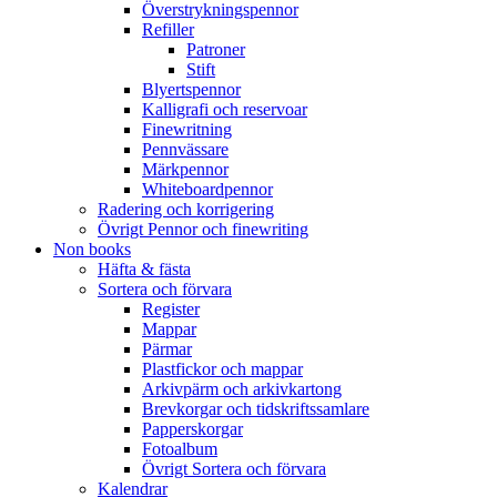
Överstrykningspennor
Refiller
Patroner
Stift
Blyertspennor
Kalligrafi och reservoar
Finewritning
Pennvässare
Märkpennor
Whiteboardpennor
Radering och korrigering
Övrigt Pennor och finewriting
Non books
Häfta & fästa
Sortera och förvara
Register
Mappar
Pärmar
Plastfickor och mappar
Arkivpärm och arkivkartong
Brevkorgar och tidskriftssamlare
Papperskorgar
Fotoalbum
Övrigt Sortera och förvara
Kalendrar