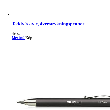
Teddy´s style, överstrykningspennor
49 kr
Mer info
Köp