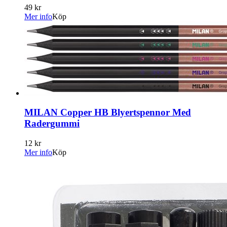
49 kr
Mer info
Köp
MILAN Copper HB Blyertspennor Med
Radergummi
12 kr
Mer info
Köp