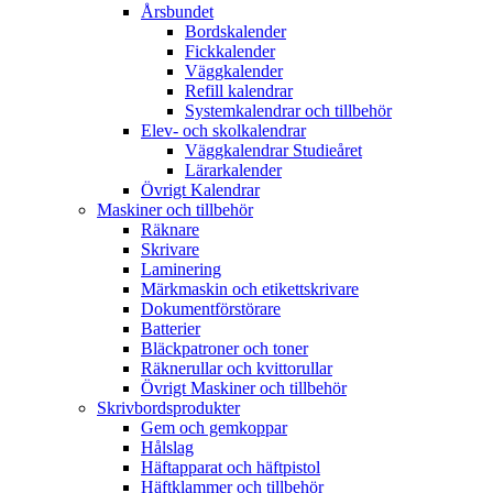
Årsbundet
Bordskalender
Fickkalender
Väggkalender
Refill kalendrar
Systemkalendrar och tillbehör
Elev- och skolkalendrar
Väggkalendrar Studieåret
Lärarkalender
Övrigt Kalendrar
Maskiner och tillbehör
Räknare
Skrivare
Laminering
Märkmaskin och etikettskrivare
Dokumentförstörare
Batterier
Bläckpatroner och toner
Räknerullar och kvittorullar
Övrigt Maskiner och tillbehör
Skrivbordsprodukter
Gem och gemkoppar
Hålslag
Häftapparat och häftpistol
Häftklammer och tillbehör