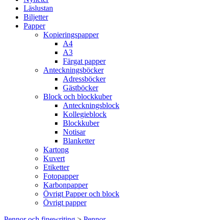
Läslustan
Biljetter
Papper
Kopieringspapper
A4
A3
Färgat papper
Anteckningsböcker
Adressböcker
Gästböcker
Block och blockkuber
Anteckningsblock
Kollegieblock
Blockkuber
Notisar
Blanketter
Kartong
Kuvert
Etiketter
Fotopapper
Karbonpapper
Övrigt Papper och block
Övrigt papper
Pennor och finewriting
>
Pennor