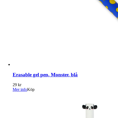
Erasable gel pen, Monster, blå
29 kr
Mer info
Köp