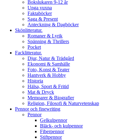
Bokslukaren 9-12 år
Unga vuxna
Faktaböcker
Saga & Present
Anteckning & Dagböcker
Skönlitteratur.
Romaner & Lyrik
Spänning & Thrillers
Pocket
Facklitteratur.
Djur, Natur & Trädgård
Ekonomi & Samhälle
Foto, Konst & Teater
Hantverk & Hobby
Historia
Hälsa, Sport & Fritid
Mat & Dryck
Memoarer & Biografier
Religion, Filosofi & Naturvetenskap
Pennor och finewriting
Pennor
Gelkulpennor
Bläck- och kulpennor
Fiberpennor
Stiftpennor