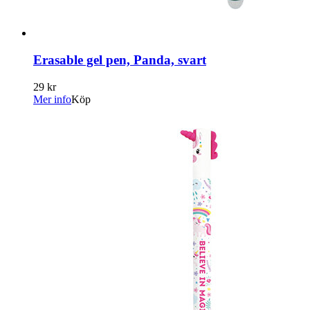
Erasable gel pen, Panda, svart
29 kr
Mer info
Köp