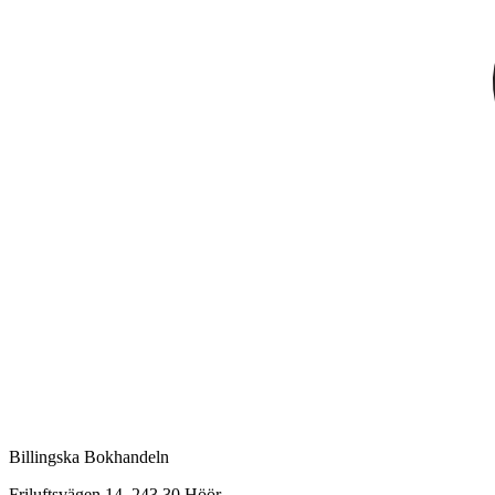
Billingska Bokhandeln
Friluftsvägen 14, 243 30 Höör