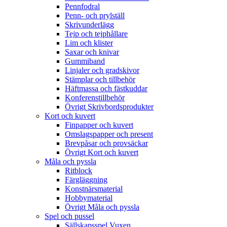
Pennfodral
Penn- och prylställ
Skrivunderlägg
Tejp och tejphållare
Lim och klister
Saxar och knivar
Gummiband
Linjaler och gradskivor
Stämplar och tillbehör
Häftmassa och fästkuddar
Konferenstillbehör
Övrigt Skrivbordsprodukter
Kort och kuvert
Finpapper och kuvert
Omslagspapper och present
Brevpåsar och provsäckar
Övrigt Kort och kuvert
Måla och pyssla
Ritblock
Färgläggning
Konstnärsmaterial
Hobbymaterial
Övrigt Måla och pyssla
Spel och pussel
Sällskapsspel Vuxen