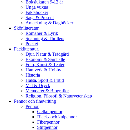
Bokslukaren 9-12 år
Unga vuxna
Faktaböcker
Saga & Present
Anteckning & Dagböcker
Skönlitteratur.
Romaner & Lyrik
Spänning & Thrillers
Pocket
Facklitteratur.
Djur, Natur & Trädgård
Ekonomi & Samhälle
Foto, Konst & Teater
Hantverk & Hobby
Historia
Hälsa, Sport & Fritid
Mat & Dryck
Memoarer & Biografier
Religion, Filosofi & Naturvetenskap
Pennor och finewriting
Pennor
Gelkulpennor
Bläck- och kulpennor
Fiberpennor
Stiftpennor