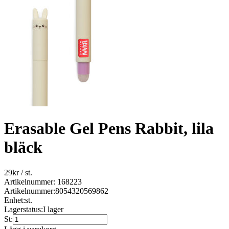
Erasable Gel Pens Rabbit, lila
bläck
29
kr
/ st.
Artikelnummer: 168223
Artikelnummer:
8054320569862
Enhet:
st.
Lagerstatus:
I lager
St: