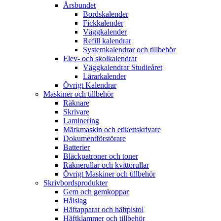
Årsbundet
Bordskalender
Fickkalender
Väggkalender
Refill kalendrar
Systemkalendrar och tillbehör
Elev- och skolkalendrar
Väggkalendrar Studieåret
Lärarkalender
Övrigt Kalendrar
Maskiner och tillbehör
Räknare
Skrivare
Laminering
Märkmaskin och etikettskrivare
Dokumentförstörare
Batterier
Bläckpatroner och toner
Räknerullar och kvittorullar
Övrigt Maskiner och tillbehör
Skrivbordsprodukter
Gem och gemkoppar
Hålslag
Häftapparat och häftpistol
Häftklammer och tillbehör