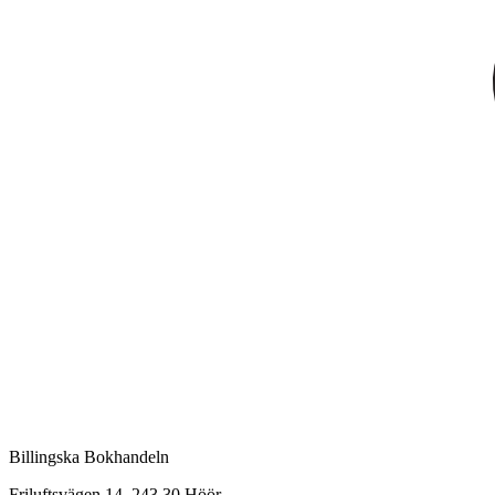
Billingska Bokhandeln
Friluftsvägen 14, 243 30 Höör