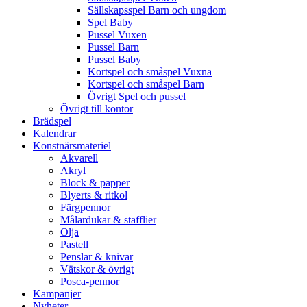
Sällskapsspel Barn och ungdom
Spel Baby
Pussel Vuxen
Pussel Barn
Pussel Baby
Kortspel och småspel Vuxna
Kortspel och småspel Barn
Övrigt Spel och pussel
Övrigt till kontor
Brädspel
Kalendrar
Konstnärsmateriel
Akvarell
Akryl
Block & papper
Blyerts & ritkol
Färgpennor
Målardukar & stafflier
Olja
Pastell
Penslar & knivar
Vätskor & övrigt
Posca-pennor
Kampanjer
Nyheter