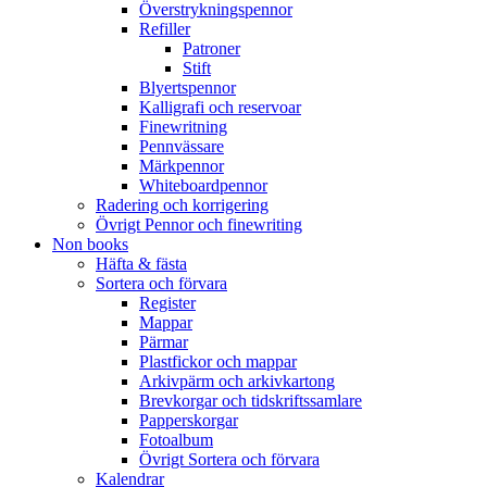
Överstrykningspennor
Refiller
Patroner
Stift
Blyertspennor
Kalligrafi och reservoar
Finewritning
Pennvässare
Märkpennor
Whiteboardpennor
Radering och korrigering
Övrigt Pennor och finewriting
Non books
Häfta & fästa
Sortera och förvara
Register
Mappar
Pärmar
Plastfickor och mappar
Arkivpärm och arkivkartong
Brevkorgar och tidskriftssamlare
Papperskorgar
Fotoalbum
Övrigt Sortera och förvara
Kalendrar