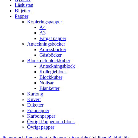
Läslustan
Biljetter
Papper
Kopieringspapper
A4
A3
Färgat papper
Anteckningsböcker
Adressböcker
Gästböcker
Block och blockkuber
Anteckningsblock
Kollegieblock
Blockkuber
Notisar
Blanketter
Kartong
Kuvert
Etiketter
Fotopapper
Karbonpapper
Övrigt Papper och block
Övrigt papper
Pennor och finewriting
>
Pennor
>
Erasable Gel Pens Rabbit, lila