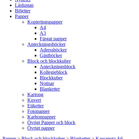
Läslustan
Biljetter
Papper
Kopieringspapper
A4
A3
Färgat papper
Anteckningsböcker
Adressböcker
Gästböcker
Block och blockkuber
Anteckningsblock
Kollegieblock
Blockkuber
Notisar
Blanketter
Kartong
Kuvert
Etiketter
Fotopapper
Karbonpapper
Övrigt Papper och block
Övrigt papper
Papper
>
Block och blockkuber
>
Blanketter
>
Kassanota A6