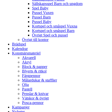
Sällskapsspel Barn och ungdom
Spel Baby
Pussel Vuxen
Pussel Barn
Pussel Baby
Kortspel och småspel Vuxna
Kortspel och småspel Barn
Övrigt Spel och pussel
Övrigt till kontor
Brädspel
Kalendrar
Konstnärsmateriel
Akvarell
Akryl
Block & papper
Blyerts & ritkol
Färgpennor
Målardukar & stafflier
Olja
Pastell
Penslar & knivar
Vätskor & övrigt
Posca-pennor
Kampanjer
Nyheter