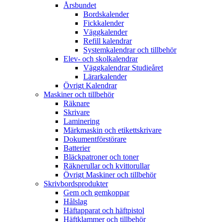
Årsbundet
Bordskalender
Fickkalender
Väggkalender
Refill kalendrar
Systemkalendrar och tillbehör
Elev- och skolkalendrar
Väggkalendrar Studieåret
Lärarkalender
Övrigt Kalendrar
Maskiner och tillbehör
Räknare
Skrivare
Laminering
Märkmaskin och etikettskrivare
Dokumentförstörare
Batterier
Bläckpatroner och toner
Räknerullar och kvittorullar
Övrigt Maskiner och tillbehör
Skrivbordsprodukter
Gem och gemkoppar
Hålslag
Häftapparat och häftpistol
Häftklammer och tillbehör