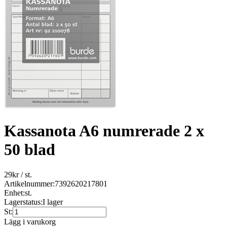
Kassanota A6 numrerade 2 x
50 blad
29
kr
/ st.
Artikelnummer:
7392620217801
Enhet:
st.
Lagerstatus:
I lager
St:
Lägg i varukorg