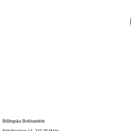
Billingska Bokhandeln
Friluftsvägen 14, 243 30 Höör