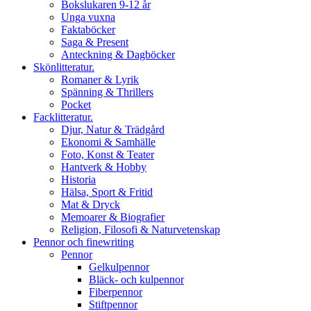
Bokslukaren 9-12 år
Unga vuxna
Faktaböcker
Saga & Present
Anteckning & Dagböcker
Skönlitteratur.
Romaner & Lyrik
Spänning & Thrillers
Pocket
Facklitteratur.
Djur, Natur & Trädgård
Ekonomi & Samhälle
Foto, Konst & Teater
Hantverk & Hobby
Historia
Hälsa, Sport & Fritid
Mat & Dryck
Memoarer & Biografier
Religion, Filosofi & Naturvetenskap
Pennor och finewriting
Pennor
Gelkulpennor
Bläck- och kulpennor
Fiberpennor
Stiftpennor