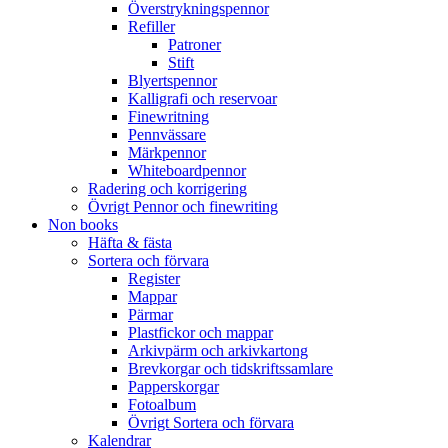
Överstrykningspennor
Refiller
Patroner
Stift
Blyertspennor
Kalligrafi och reservoar
Finewritning
Pennvässare
Märkpennor
Whiteboardpennor
Radering och korrigering
Övrigt Pennor och finewriting
Non books
Häfta & fästa
Sortera och förvara
Register
Mappar
Pärmar
Plastfickor och mappar
Arkivpärm och arkivkartong
Brevkorgar och tidskriftssamlare
Papperskorgar
Fotoalbum
Övrigt Sortera och förvara
Kalendrar