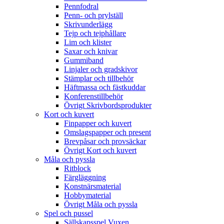
Pennfodral
Penn- och prylställ
Skrivunderlägg
Tejp och tejphållare
Lim och klister
Saxar och knivar
Gummiband
Linjaler och gradskivor
Stämplar och tillbehör
Häftmassa och fästkuddar
Konferenstillbehör
Övrigt Skrivbordsprodukter
Kort och kuvert
Finpapper och kuvert
Omslagspapper och present
Brevpåsar och provsäckar
Övrigt Kort och kuvert
Måla och pyssla
Ritblock
Färgläggning
Konstnärsmaterial
Hobbymaterial
Övrigt Måla och pyssla
Spel och pussel
Sällskapsspel Vuxen