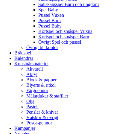
Sällskapsspel Barn och ungdom
Spel Baby
Pussel Vuxen
Pussel Barn
Pussel Baby
Kortspel och småspel Vuxna
Kortspel och småspel Barn
Övrigt Spel och pussel
Övrigt till kontor
Brädspel
Kalendrar
Konstnärsmateriel
Akvarell
Akryl
Block & papper
Blyerts & ritkol
Färgpennor
Målardukar & stafflier
Olja
Pastell
Penslar & knivar
Vätskor & övrigt
Posca-pennor
Kampanjer
Nyheter