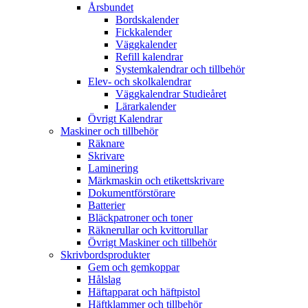
Årsbundet
Bordskalender
Fickkalender
Väggkalender
Refill kalendrar
Systemkalendrar och tillbehör
Elev- och skolkalendrar
Väggkalendrar Studieåret
Lärarkalender
Övrigt Kalendrar
Maskiner och tillbehör
Räknare
Skrivare
Laminering
Märkmaskin och etikettskrivare
Dokumentförstörare
Batterier
Bläckpatroner och toner
Räknerullar och kvittorullar
Övrigt Maskiner och tillbehör
Skrivbordsprodukter
Gem och gemkoppar
Hålslag
Häftapparat och häftpistol
Häftklammer och tillbehör