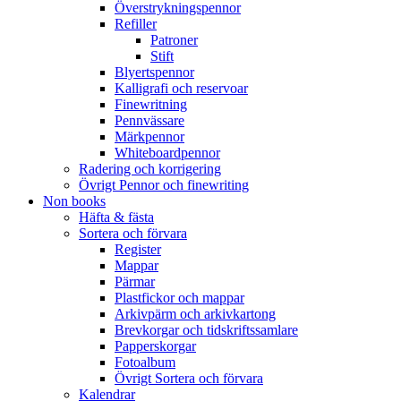
Överstrykningspennor
Refiller
Patroner
Stift
Blyertspennor
Kalligrafi och reservoar
Finewritning
Pennvässare
Märkpennor
Whiteboardpennor
Radering och korrigering
Övrigt Pennor och finewriting
Non books
Häfta & fästa
Sortera och förvara
Register
Mappar
Pärmar
Plastfickor och mappar
Arkivpärm och arkivkartong
Brevkorgar och tidskriftssamlare
Papperskorgar
Fotoalbum
Övrigt Sortera och förvara
Kalendrar