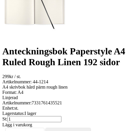
Anteckningsbok Paperstyle A4
Ruled Rough Linen 192 sidor
299
kr
/ st.
Artikelnummer: 44-1214
A4 skrivbok hård pärm rough linen
Format: A4
Linjerad
Artikelnummer:
7331761435521
Enhet:
st.
Lagerstatus:
I lager
St:
Lägg i varukorg