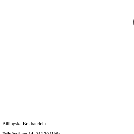
Billingska Bokhandeln
Friluftsvägen 14, 243 30 Höör