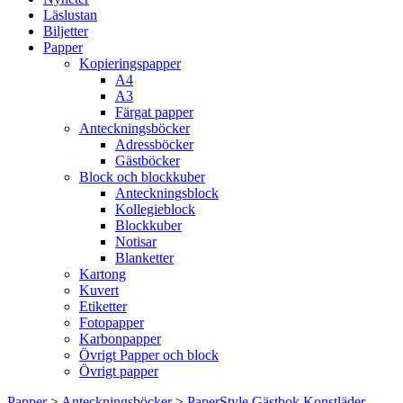
Läslustan
Biljetter
Papper
Kopieringspapper
A4
A3
Färgat papper
Anteckningsböcker
Adressböcker
Gästböcker
Block och blockkuber
Anteckningsblock
Kollegieblock
Blockkuber
Notisar
Blanketter
Kartong
Kuvert
Etiketter
Fotopapper
Karbonpapper
Övrigt Papper och block
Övrigt papper
Papper
>
Anteckningsböcker
>
PaperStyle Gästbok Konstläder