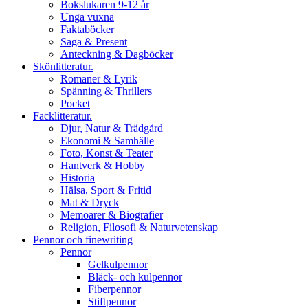
Bokslukaren 9-12 år
Unga vuxna
Faktaböcker
Saga & Present
Anteckning & Dagböcker
Skönlitteratur.
Romaner & Lyrik
Spänning & Thrillers
Pocket
Facklitteratur.
Djur, Natur & Trädgård
Ekonomi & Samhälle
Foto, Konst & Teater
Hantverk & Hobby
Historia
Hälsa, Sport & Fritid
Mat & Dryck
Memoarer & Biografier
Religion, Filosofi & Naturvetenskap
Pennor och finewriting
Pennor
Gelkulpennor
Bläck- och kulpennor
Fiberpennor
Stiftpennor