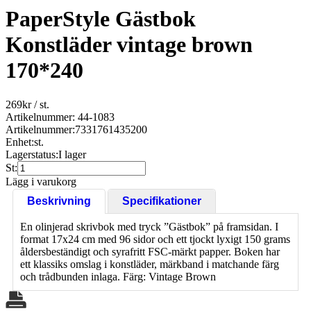
PaperStyle Gästbok
Konstläder vintage brown
170*240
269
kr
/ st.
Artikelnummer: 44-1083
Artikelnummer:
7331761435200
Enhet:
st.
Lagerstatus:
I lager
St:
Lägg i varukorg
Beskrivning
Specifikationer
En olinjerad skrivbok med tryck ”Gästbok” på framsidan. I
format 17x24 cm med 96 sidor och ett tjockt lyxigt 150 grams
åldersbeständigt och syrafritt FSC-märkt papper. Boken har
ett klassiks omslag i konstläder, märkband i matchande färg
och trådbunden inlaga. Färg: Vintage Brown