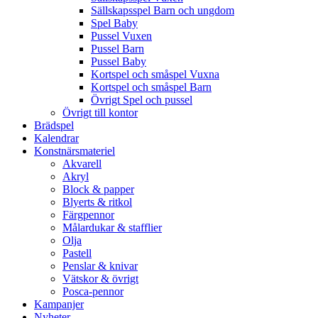
Sällskapsspel Barn och ungdom
Spel Baby
Pussel Vuxen
Pussel Barn
Pussel Baby
Kortspel och småspel Vuxna
Kortspel och småspel Barn
Övrigt Spel och pussel
Övrigt till kontor
Brädspel
Kalendrar
Konstnärsmateriel
Akvarell
Akryl
Block & papper
Blyerts & ritkol
Färgpennor
Målardukar & stafflier
Olja
Pastell
Penslar & knivar
Vätskor & övrigt
Posca-pennor
Kampanjer
Nyheter