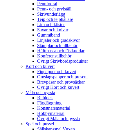
Pennfodral
Penn- och prylställ
Skrivunderlägg
Tejp och tejphållare
Lim och klister
Saxar och knivar
Gummiband
Linjaler och gradskivor
Stämplar och tillbehör
Häftmassa och fästkuddar
Konferenstillbehör
Övrigt Skrivbordsprodukter
Kort och kuvert
Finpapper och kuvert
Omslagspapper och present
Brevpåsar och provsäckar
Övrigt Kort och kuvert
Måla och pyssla
Ritblock
Färgläggning
Konstnärsmaterial
Hobbymaterial
Övrigt Måla och pyssla
Spel och pussel
Sällskapsspel Vuxen