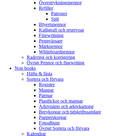
Överstrykningspennor
Refiller
Patroner
Stift
Blyertspennor
Kalligrafi och reservoar
Finewritning
Pennvässare
Märkpennor
Whiteboardpennor
Radering och korrigering
Övrigt Pennor och finewriting
Non books
Häfta & fästa
Sortera och förvara
Register
Mappar
Pärmar
Plastfickor och mappar
Arkivpärm och arkivkartong
Brevkorgar och tidskriftssamlare
Papperskorgar
Fotoalbum
Övrigt Sortera och förvara
Kalendrar