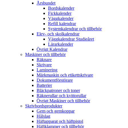
Årsbundet
Bordskalender
Fickkalender
Väggkalender
Refill kalendrar
Systemkalendrar och tillbehör
Elev- och skolkalendrar
Väggkalendrar Studieåret
Lärarkalender
Övrigt Kalendrar
Maskiner och tillbehör
Räknare
Skrivare
Laminering
Märkmaskin och etikettskrivare
Dokumentförstörare
Batterier
Bläckpatroner och toner
Räknerullar och kvittorullar
Övrigt Maskiner och tillbehör
Skrivbordsprodukter
Gem och gemkoppar
Hålslag
Häftapparat och häftpistol
Häftklammer och tillbehör