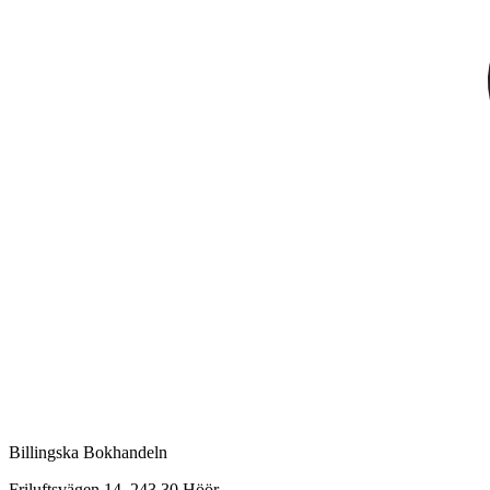
Billingska Bokhandeln
Friluftsvägen 14, 243 30 Höör