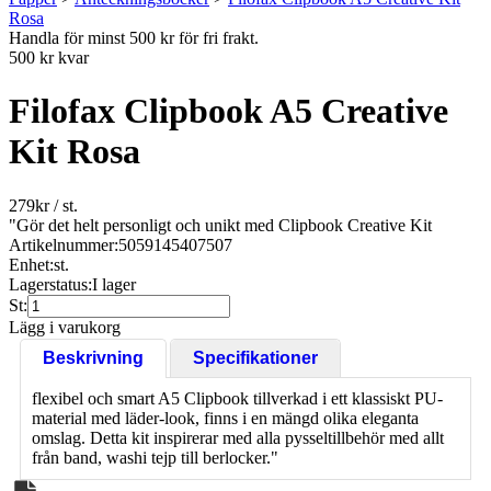
Rosa
Handla för minst 500 kr för fri frakt.
500 kr kvar
Filofax Clipbook A5 Creative
Kit Rosa
279
kr
/ st.
"Gör det helt personligt och unikt med Clipbook Creative Kit
Artikelnummer:
5059145407507
Enhet:
st.
Lagerstatus:
I lager
St:
Lägg i varukorg
Beskrivning
Specifikationer
flexibel och smart A5 Clipbook tillverkad i ett klassiskt PU-
material med läder-look, finns i en mängd olika eleganta
omslag. Detta kit inspirerar med alla pysseltillbehör med allt
från band, washi tejp till berlocker."