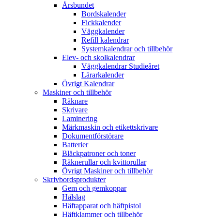
Årsbundet
Bordskalender
Fickkalender
Väggkalender
Refill kalendrar
Systemkalendrar och tillbehör
Elev- och skolkalendrar
Väggkalendrar Studieåret
Lärarkalender
Övrigt Kalendrar
Maskiner och tillbehör
Räknare
Skrivare
Laminering
Märkmaskin och etikettskrivare
Dokumentförstörare
Batterier
Bläckpatroner och toner
Räknerullar och kvittorullar
Övrigt Maskiner och tillbehör
Skrivbordsprodukter
Gem och gemkoppar
Hålslag
Häftapparat och häftpistol
Häftklammer och tillbehör