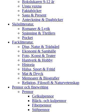
Bokslukaren 9-12 år
Unga vuxna
Faktaböcker
Saga & Present
Anteckning & Dagböcker
Skönlitteratur.
Romaner & Lyrik
Spänning & Thrillers
Pocket
Facklitteratur.
Djur, Natur & Trädgård
Ekonomi & Samhälle
Foto, Konst & Teater
Hantverk & Hobby
Historia
Hälsa, Sport & Fritid
Mat & Dryck
Memoarer & Biografier
Religion, Filosofi & Naturvetenskap
Pennor och finewriting
Pennor
Gelkulpennor
Bläck- och kulpennor
Fiberpennor
Stiftpennor