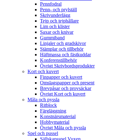
Pennfodral
Penn- och prylställ
Skrivunderlägg
Tejp och tejphållare
Lim och klister
Saxar och knivar
Gummiband
Linjaler och gradskivor
Stämplar och tillbehör
Häftmassa och fästkuddar
Konferenstillbehör
Övrigt Skrivbordsprodukter
Kort och kuvert
Finpapper och kuvert
Omslagspapper och present
Brevpåsar och provsäckar
Övrigt Kort och kuvert
Måla och pyssla
Ritblock
Färgläggning
Konstnärsmaterial
Hobbymaterial
Övrigt Måla och pyssla
Spel och pussel
Sällskapsspel Vuxen