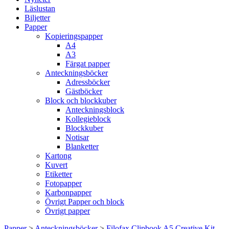
Läslustan
Biljetter
Papper
Kopieringspapper
A4
A3
Färgat papper
Anteckningsböcker
Adressböcker
Gästböcker
Block och blockkuber
Anteckningsblock
Kollegieblock
Blockkuber
Notisar
Blanketter
Kartong
Kuvert
Etiketter
Fotopapper
Karbonpapper
Övrigt Papper och block
Övrigt papper
Papper
>
Anteckningsböcker
>
Filofax Clipbook A5 Creative Kit