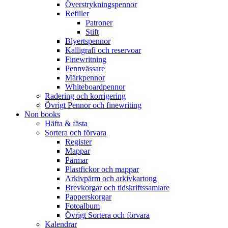
Överstrykningspennor
Refiller
Patroner
Stift
Blyertspennor
Kalligrafi och reservoar
Finewritning
Pennvässare
Märkpennor
Whiteboardpennor
Radering och korrigering
Övrigt Pennor och finewriting
Non books
Häfta & fästa
Sortera och förvara
Register
Mappar
Pärmar
Plastfickor och mappar
Arkivpärm och arkivkartong
Brevkorgar och tidskriftssamlare
Papperskorgar
Fotoalbum
Övrigt Sortera och förvara
Kalendrar