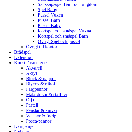
Sällskapsspel Barn och ungdom
Spel Baby
Pussel Vuxen
Pussel Barn
Pussel Baby
Kortspel och småspel Vuxna
Kortspel och småspel Barn
Övrigt Spel och pussel
Övrigt till kontor
Brädspel
Kalendrar
Konstnärsmateriel
Akvarell
Akryl
Block & papper
Blyerts & ritkol
Färgpennor
Målardukar & stafflier
Olja
Pastell
Penslar & knivar
Vätskor & övrigt
Posca-pennor
Kampanjer
Nyheter