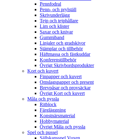
Pennfodral
Penn- och prylställ
Skrivunderlägg
Tejp och tejphållare
Lim och klister
Saxar och knivar
Gummiband
Linjaler och gradskivor
Stämplar och tillbehör
Häftmassa och fästkuddar
Konferenstillbehör
Övrigt Skrivbordsprodukter
Kort och kuvert
Finpapper och kuvert
Omslagspapper och present
Brevpåsar och provsäckar
Övrigt Kort och kuvert
Måla och pyssla
Ritblock
Färgläggning
Konstnärsmaterial
Hobbymaterial
Övrigt Måla och pyssla
Spel och pussel
Sällskapsspel Vuxen