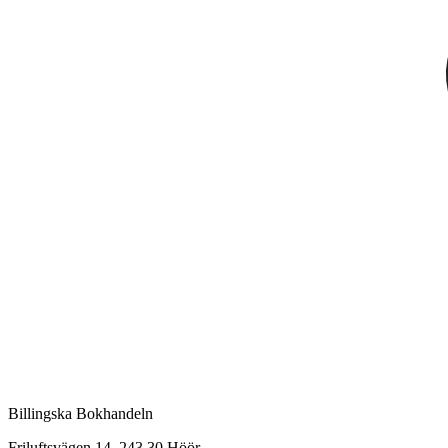
Billingska Bokhandeln
Friluftsvägen 14, 243 30 Höör