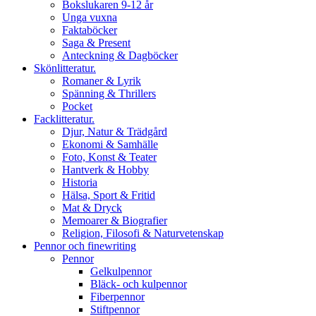
Bokslukaren 9-12 år
Unga vuxna
Faktaböcker
Saga & Present
Anteckning & Dagböcker
Skönlitteratur.
Romaner & Lyrik
Spänning & Thrillers
Pocket
Facklitteratur.
Djur, Natur & Trädgård
Ekonomi & Samhälle
Foto, Konst & Teater
Hantverk & Hobby
Historia
Hälsa, Sport & Fritid
Mat & Dryck
Memoarer & Biografier
Religion, Filosofi & Naturvetenskap
Pennor och finewriting
Pennor
Gelkulpennor
Bläck- och kulpennor
Fiberpennor
Stiftpennor