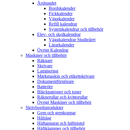
Årsbundet
Bordskalender
Fickkalender
Väggkalender
Refill kalendrar
Systemkalendrar och tillbehör
Elev- och skolkalendrar
Väggkalendrar Studieåret
Lärarkalender
Övrigt Kalendrar
Maskiner och tillbehör
Räknare
Skrivare
Laminering
Märkmaskin och etikettskrivare
Dokumentförstörare
Batterier
Bläckpatroner och toner
Räknerullar och kvittorullar
Övrigt Maskiner och tillbehör
Skrivbordsprodukter
Gem och gemkoppar
Hålslag
Häftapparat och häftpistol
Häftklammer och tillbehör