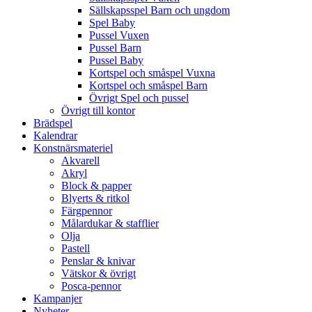
Sällskapsspel Barn och ungdom
Spel Baby
Pussel Vuxen
Pussel Barn
Pussel Baby
Kortspel och småspel Vuxna
Kortspel och småspel Barn
Övrigt Spel och pussel
Övrigt till kontor
Brädspel
Kalendrar
Konstnärsmateriel
Akvarell
Akryl
Block & papper
Blyerts & ritkol
Färgpennor
Målardukar & stafflier
Olja
Pastell
Penslar & knivar
Vätskor & övrigt
Posca-pennor
Kampanjer
Nyheter