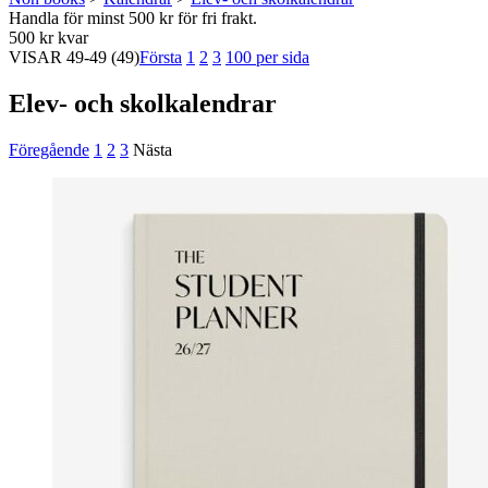
Handla för minst 500 kr för fri frakt.
500 kr kvar
VISAR
49-49
(49)
Första
1
2
3
100 per sida
Elev- och skolkalendrar
Föregående
1
2
3
Nästa