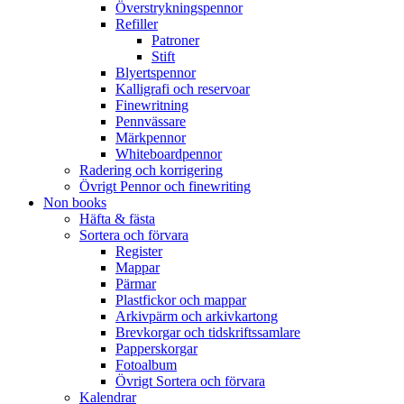
Överstrykningspennor
Refiller
Patroner
Stift
Blyertspennor
Kalligrafi och reservoar
Finewritning
Pennvässare
Märkpennor
Whiteboardpennor
Radering och korrigering
Övrigt Pennor och finewriting
Non books
Häfta & fästa
Sortera och förvara
Register
Mappar
Pärmar
Plastfickor och mappar
Arkivpärm och arkivkartong
Brevkorgar och tidskriftssamlare
Papperskorgar
Fotoalbum
Övrigt Sortera och förvara
Kalendrar