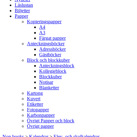
Läslustan
Biljetter
Papper
Kopieringspapper
A4
A3
Färgat papper
Anteckningsböcker
Adressböcker
Gästböcker
Block och blockkuber
Anteckningsblock
Kollegieblock
Blockkuber
Notisar
Blanketter
Kartong
Kuvert
Etiketter
Fotopapper
Karbonpapper
Övrigt Papper och block
Övrigt papper
Non books
>
Kalendrar
>
Elev- och skolkalendrar