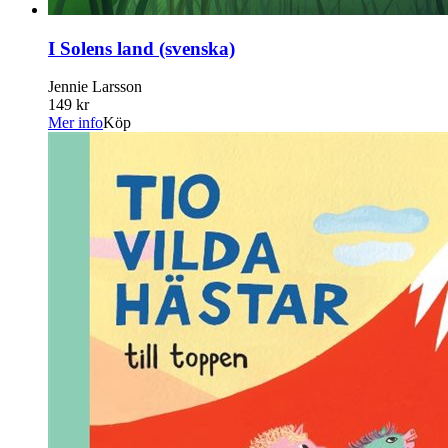
I Solens land (svenska)
Jennie Larsson
149 kr
Mer info
Köp