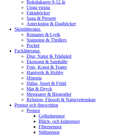
Bokslukaren 9-12 år
Unga vuxna
Faktaböcker
Saga & Present
Anteckning & Dagböcker
Skönlitteratur.
Romaner & Lyrik
Spänning & Thrillers
Pocket
Facklitteratur.
Djur, Natur & Trädgård
Ekonomi & Samhälle
Foto, Konst & Teater
Hantverk & Hobby
Historia
Hälsa, Sport & Fritid
Mat & Dryck
Memoarer & Biografier
Religion, Filosofi & Naturvetenskap
Pennor och finewriting
Pennor
Gelkulpennor
Bläck- och kulpennor
Fiberpennor
Stiftpennor