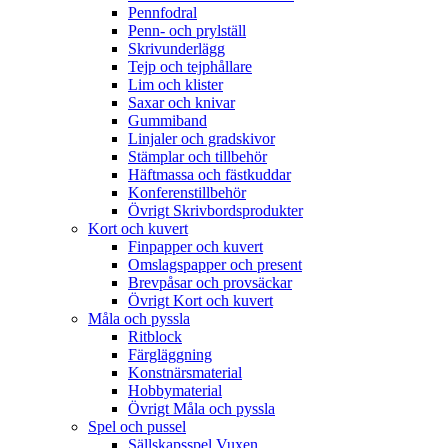
Pennfodral
Penn- och prylställ
Skrivunderlägg
Tejp och tejphållare
Lim och klister
Saxar och knivar
Gummiband
Linjaler och gradskivor
Stämplar och tillbehör
Häftmassa och fästkuddar
Konferenstillbehör
Övrigt Skrivbordsprodukter
Kort och kuvert
Finpapper och kuvert
Omslagspapper och present
Brevpåsar och provsäckar
Övrigt Kort och kuvert
Måla och pyssla
Ritblock
Färgläggning
Konstnärsmaterial
Hobbymaterial
Övrigt Måla och pyssla
Spel och pussel
Sällskapsspel Vuxen