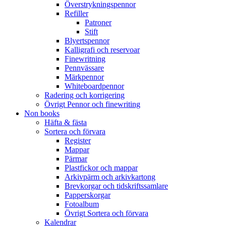
Överstrykningspennor
Refiller
Patroner
Stift
Blyertspennor
Kalligrafi och reservoar
Finewritning
Pennvässare
Märkpennor
Whiteboardpennor
Radering och korrigering
Övrigt Pennor och finewriting
Non books
Häfta & fästa
Sortera och förvara
Register
Mappar
Pärmar
Plastfickor och mappar
Arkivpärm och arkivkartong
Brevkorgar och tidskriftssamlare
Papperskorgar
Fotoalbum
Övrigt Sortera och förvara
Kalendrar