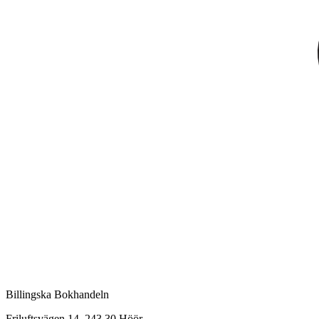
Billingska Bokhandeln
Friluftsvägen 14, 243 30 Höör