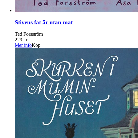
Stivens fat är utan mat
Ted Forsström
229 kr
Mer info
Köp