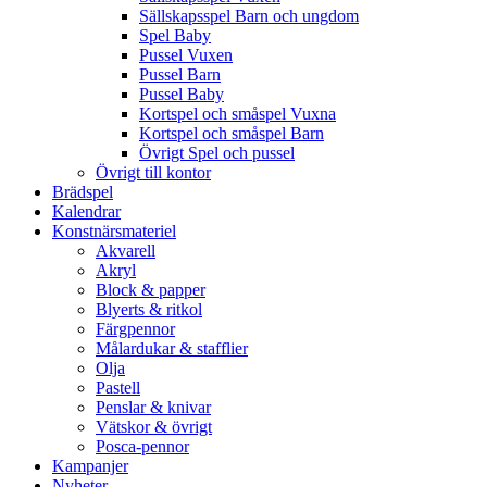
Sällskapsspel Barn och ungdom
Spel Baby
Pussel Vuxen
Pussel Barn
Pussel Baby
Kortspel och småspel Vuxna
Kortspel och småspel Barn
Övrigt Spel och pussel
Övrigt till kontor
Brädspel
Kalendrar
Konstnärsmateriel
Akvarell
Akryl
Block & papper
Blyerts & ritkol
Färgpennor
Målardukar & stafflier
Olja
Pastell
Penslar & knivar
Vätskor & övrigt
Posca-pennor
Kampanjer
Nyheter