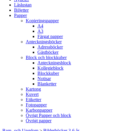
Läslustan
Biljetter
Papper
Kopieringspapper
A4
A3
Färgat papper
Anteckningsböcker
Adressböcker
Gästböcker
Block och blockkuber
Anteckningsblock
Kollegieblock
Blockkuber
Notisar
Blanketter
Kartong
Kuvert
Etiketter
Fotopapper
Karbonpapper
Övrigt Papper och block
Övrigt papper
Barn- och Ungdom
>
Bilderböcker 3-6 år