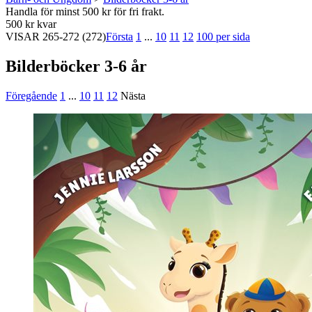
Handla för minst 500 kr för fri frakt.
500 kr kvar
VISAR
265-272
(272)
Första
1
...
10
11
12
100 per sida
Bilderböcker 3-6 år
Föregående
1
...
10
11
12
Nästa