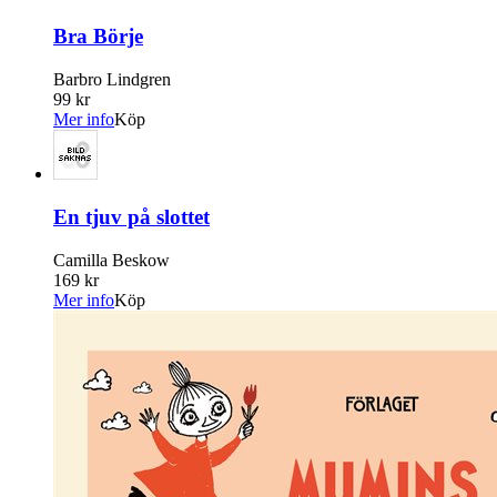
Bra Börje
Barbro Lindgren
99 kr
Mer info
Köp
En tjuv på slottet
Camilla Beskow
169 kr
Mer info
Köp