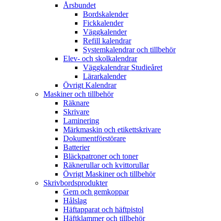
Årsbundet
Bordskalender
Fickkalender
Väggkalender
Refill kalendrar
Systemkalendrar och tillbehör
Elev- och skolkalendrar
Väggkalendrar Studieåret
Lärarkalender
Övrigt Kalendrar
Maskiner och tillbehör
Räknare
Skrivare
Laminering
Märkmaskin och etikettskrivare
Dokumentförstörare
Batterier
Bläckpatroner och toner
Räknerullar och kvittorullar
Övrigt Maskiner och tillbehör
Skrivbordsprodukter
Gem och gemkoppar
Hålslag
Häftapparat och häftpistol
Häftklammer och tillbehör