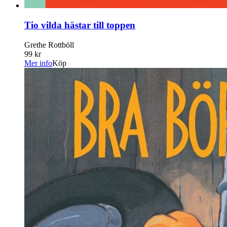
Tio vilda hästar till toppen
Grethe Rottböll
99 kr
Mer info
Köp