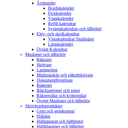
Årsbundet
Bordskalender
Fickkalender
Väggkalender
Refill kalendrar
Systemkalendrar och tillbehör
Elev- och skolkalendrar
Väggkalendrar Studieåret
Lärarkalender
Övrigt Kalendrar
Maskiner och tillbehör
Räknare
Skrivare
Laminering
Märkmaskin och etikettskrivare
Dokumentförstörare
Batterier
Bläckpatroner och toner
Räknerullar och kvittorullar
Övrigt Maskiner och tillbehör
Skrivbordsprodukter
Gem och gemkoppar
Hålslag
Häftapparat och häftpistol
Häftklammer och tillbehör