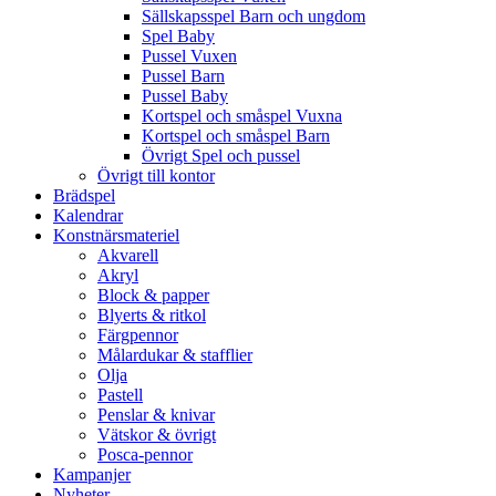
Sällskapsspel Barn och ungdom
Spel Baby
Pussel Vuxen
Pussel Barn
Pussel Baby
Kortspel och småspel Vuxna
Kortspel och småspel Barn
Övrigt Spel och pussel
Övrigt till kontor
Brädspel
Kalendrar
Konstnärsmateriel
Akvarell
Akryl
Block & papper
Blyerts & ritkol
Färgpennor
Målardukar & stafflier
Olja
Pastell
Penslar & knivar
Vätskor & övrigt
Posca-pennor
Kampanjer
Nyheter