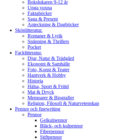
Bokslukaren 9-12 år
Unga vuxna
Faktaböcker
Saga & Present
Anteckning & Dagböcker
Skönlitteratur.
Romaner & Lyrik
Spänning & Thrillers
Pocket
Facklitteratur.
Djur, Natur & Trädgård
Ekonomi & Samhälle
Foto, Konst & Teater
Hantverk & Hobby
Historia
Hälsa, Sport & Fritid
Mat & Dryck
Memoarer & Biografier
Religion, Filosofi & Naturvetenskap
Pennor och finewriting
Pennor
Gelkulpennor
Bläck- och kulpennor
Fiberpennor
Stiftpennor