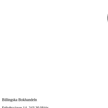
Billingska Bokhandeln
Friluftsvägen 14, 243 30 Höör