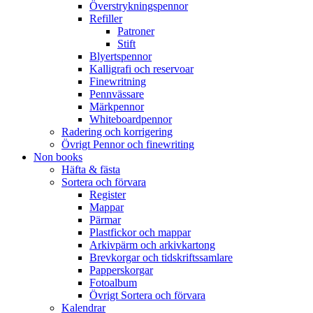
Överstrykningspennor
Refiller
Patroner
Stift
Blyertspennor
Kalligrafi och reservoar
Finewritning
Pennvässare
Märkpennor
Whiteboardpennor
Radering och korrigering
Övrigt Pennor och finewriting
Non books
Häfta & fästa
Sortera och förvara
Register
Mappar
Pärmar
Plastfickor och mappar
Arkivpärm och arkivkartong
Brevkorgar och tidskriftssamlare
Papperskorgar
Fotoalbum
Övrigt Sortera och förvara
Kalendrar