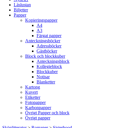
Läslustan
Biljetter
Papper
Kopieringspapper
A4
A3
Färgat papper
Anteckningsböcker
Adressböcker
Gästböcker
Block och blockkuber
Anteckningsblock
Kollegieblock
Blockkuber
Notisar
Blanketter
Kartong
Kuvert
Etiketter
Fotopapper
Karbonpapper
Övrigt Papper och block
Övrigt papper
Skönlitteratur
>
Romaner
>
Sisterhood