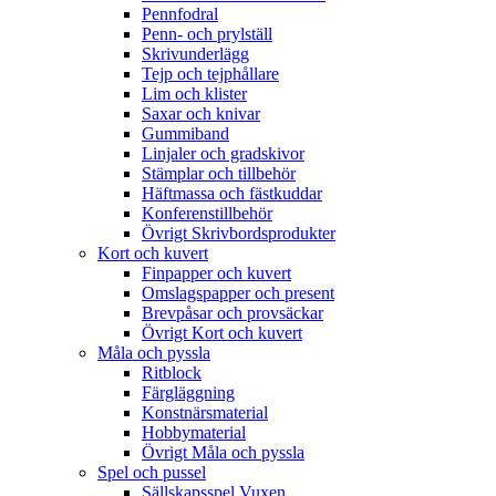
Pennfodral
Penn- och prylställ
Skrivunderlägg
Tejp och tejphållare
Lim och klister
Saxar och knivar
Gummiband
Linjaler och gradskivor
Stämplar och tillbehör
Häftmassa och fästkuddar
Konferenstillbehör
Övrigt Skrivbordsprodukter
Kort och kuvert
Finpapper och kuvert
Omslagspapper och present
Brevpåsar och provsäckar
Övrigt Kort och kuvert
Måla och pyssla
Ritblock
Färgläggning
Konstnärsmaterial
Hobbymaterial
Övrigt Måla och pyssla
Spel och pussel
Sällskapsspel Vuxen