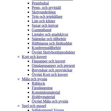
Pennfodral
Penn- och prylställ
Skrivunderlägg
Tejp och tejphållare
Lim och klister
Saxar och knivar
Gummiband
Linjaler och gradskivor
Stämplar och tillbehör
Häftmassa och fästkuddar
Konferenstillbehör
Övrigt Skrivbordsprodukter
Kort och kuvert
Finpapper och kuvert
Omslagspapper och present
Brevpåsar och provsäckar
Övrigt Kort och kuvert
Måla och pyssla
Ritblock
Färgläggning
Konstnärsmaterial
Hobbymaterial
Övrigt Måla och pyssla
Spel och pussel
Sällskapsspel Vuxen