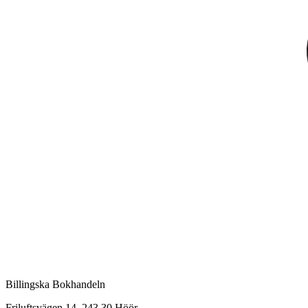
Billingska Bokhandeln
Friluftsvägen 14, 243 30 Höör