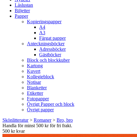
Läslustan
Biljetter
Papper
Kopieringspapper
A4
A3
Färgat papper
Anteckningsböcker
Adressböcker
Gästböcker
Block och blockkuber
Kartong
Kuvert
Kollegieblock
Notisar
Blanketter
Etiketter
Fotopapper
Övrigt Papper och block
Övrigt papper
Skönlitteratur
>
Romaner
>
Bro, bro
Handla för minst 500 kr för fri frakt.
500 kr kvar