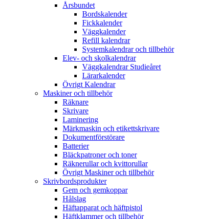
Årsbundet
Bordskalender
Fickkalender
Väggkalender
Refill kalendrar
Systemkalendrar och tillbehör
Elev- och skolkalendrar
Väggkalendrar Studieåret
Lärarkalender
Övrigt Kalendrar
Maskiner och tillbehör
Räknare
Skrivare
Laminering
Märkmaskin och etikettskrivare
Dokumentförstörare
Batterier
Bläckpatroner och toner
Räknerullar och kvittorullar
Övrigt Maskiner och tillbehör
Skrivbordsprodukter
Gem och gemkoppar
Hålslag
Häftapparat och häftpistol
Häftklammer och tillbehör