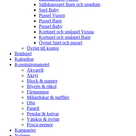
Sällskapsspel Barn och ungdom
Spel Baby
Pussel Vuxen
Pussel Barn
Pussel Baby
Kortspel och småspel Vuxna
Kortspel och småspel Barn
Övrigt Spel och pussel
Övrigt till kontor
Brädspel
Kalendrar
Konstnärsmateriel
Akvarell
Akryl
Block & papper
Blyerts & ritkol
Färgpennor
Målardukar & stafflier
Olja
Pastell
Penslar & knivar
Vätskor & övrigt
Posca-pennor
Kampanjer
Nyheter