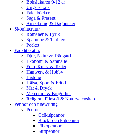
Bokslukaren 9-12 år
Unga vuxna
Faktaböcker
Saga & Present
Anteckning & Dagböcker
Skönlitteratur.
Romaner & Lyrik
Spänning & Thrillers
Pocket
Facklitteratur.
Djur, Natur & Trädgård
Ekonomi & Samhälle
Foto, Konst & Teater
Hantverk & Hobby
Historia
Hälsa, Sport & Fritid
Mat & Dryck
Memoarer & Biografier
Religion, Filosofi & Naturvetenskap
Pennor och finewriting
Pennor
Gelkulpennor
Bläck- och kulpennor
Fiberpennor
Stiftpennor