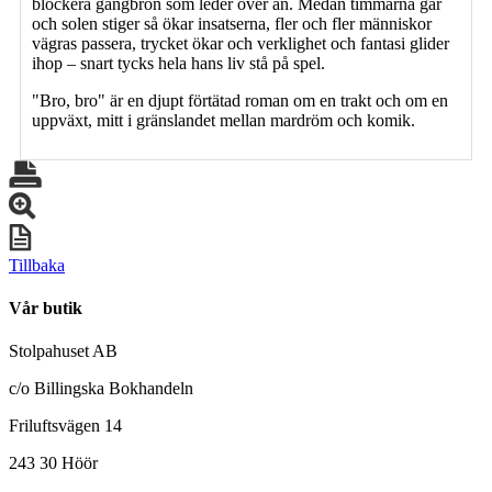
blockera gångbron som leder över ån. Medan timmarna går
och solen stiger så ökar insatserna, fler och fler människor
vägras passera, trycket ökar och verklighet och fantasi glider
ihop – snart tycks hela hans liv stå på spel.
"Bro, bro" är en djupt förtätad roman om en trakt och om en
uppväxt, mitt i gränslandet mellan mardröm och komik.
Tillbaka
Vår butik
Stolpahuset AB
c/o Billingska Bokhandeln
Friluftsvägen 14
243 30 Höör