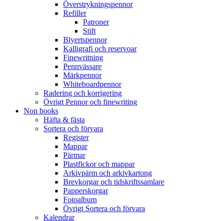
Överstrykningspennor
Refiller
Patroner
Stift
Blyertspennor
Kalligrafi och reservoar
Finewritning
Pennvässare
Märkpennor
Whiteboardpennor
Radering och korrigering
Övrigt Pennor och finewriting
Non books
Häfta & fästa
Sortera och förvara
Register
Mappar
Pärmar
Plastfickor och mappar
Arkivpärm och arkivkartong
Brevkorgar och tidskriftssamlare
Papperskorgar
Fotoalbum
Övrigt Sortera och förvara
Kalendrar