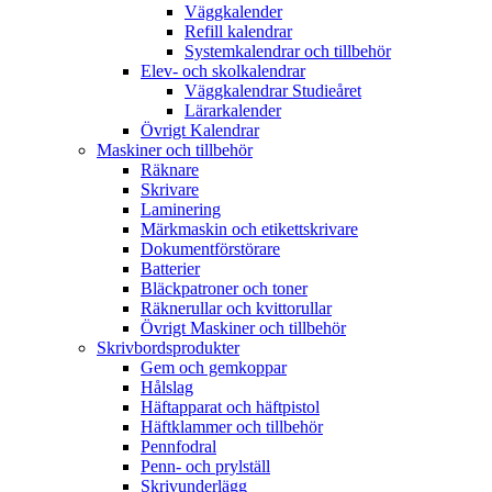
Väggkalender
Refill kalendrar
Systemkalendrar och tillbehör
Elev- och skolkalendrar
Väggkalendrar Studieåret
Lärarkalender
Övrigt Kalendrar
Maskiner och tillbehör
Räknare
Skrivare
Laminering
Märkmaskin och etikettskrivare
Dokumentförstörare
Batterier
Bläckpatroner och toner
Räknerullar och kvittorullar
Övrigt Maskiner och tillbehör
Skrivbordsprodukter
Gem och gemkoppar
Hålslag
Häftapparat och häftpistol
Häftklammer och tillbehör
Pennfodral
Penn- och prylställ
Skrivunderlägg