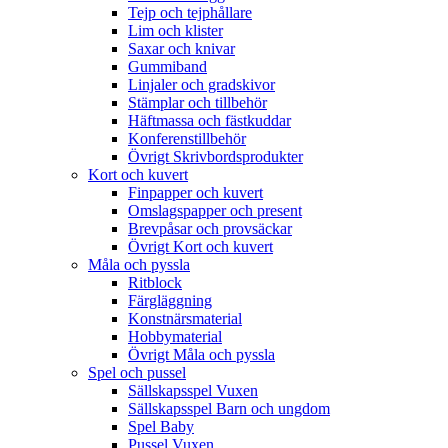
Tejp och tejphållare
Lim och klister
Saxar och knivar
Gummiband
Linjaler och gradskivor
Stämplar och tillbehör
Häftmassa och fästkuddar
Konferenstillbehör
Övrigt Skrivbordsprodukter
Kort och kuvert
Finpapper och kuvert
Omslagspapper och present
Brevpåsar och provsäckar
Övrigt Kort och kuvert
Måla och pyssla
Ritblock
Färgläggning
Konstnärsmaterial
Hobbymaterial
Övrigt Måla och pyssla
Spel och pussel
Sällskapsspel Vuxen
Sällskapsspel Barn och ungdom
Spel Baby
Pussel Vuxen