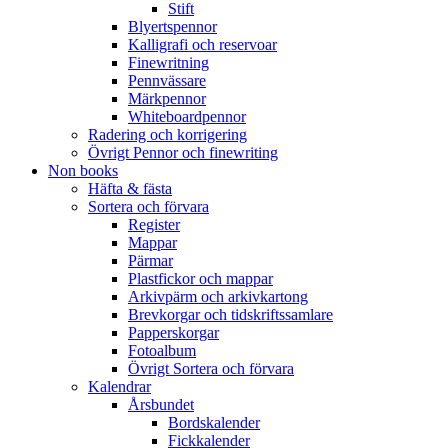
Stift
Blyertspennor
Kalligrafi och reservoar
Finewritning
Pennvässare
Märkpennor
Whiteboardpennor
Radering och korrigering
Övrigt Pennor och finewriting
Non books
Häfta & fästa
Sortera och förvara
Register
Mappar
Pärmar
Plastfickor och mappar
Arkivpärm och arkivkartong
Brevkorgar och tidskriftssamlare
Papperskorgar
Fotoalbum
Övrigt Sortera och förvara
Kalendrar
Årsbundet
Bordskalender
Fickkalender