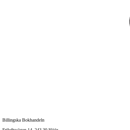
Billingska Bokhandeln
Friluftsvägen 14, 243 30 Höör