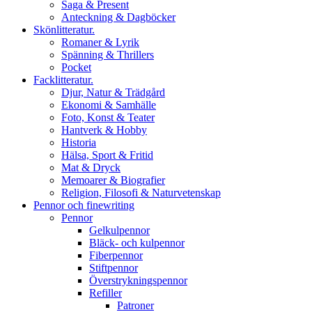
Saga & Present
Anteckning & Dagböcker
Skönlitteratur.
Romaner & Lyrik
Spänning & Thrillers
Pocket
Facklitteratur.
Djur, Natur & Trädgård
Ekonomi & Samhälle
Foto, Konst & Teater
Hantverk & Hobby
Historia
Hälsa, Sport & Fritid
Mat & Dryck
Memoarer & Biografier
Religion, Filosofi & Naturvetenskap
Pennor och finewriting
Pennor
Gelkulpennor
Bläck- och kulpennor
Fiberpennor
Stiftpennor
Överstrykningspennor
Refiller
Patroner