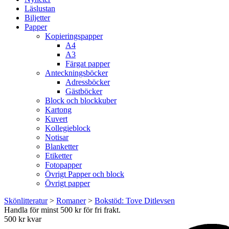
Läslustan
Biljetter
Papper
Kopieringspapper
A4
A3
Färgat papper
Anteckningsböcker
Adressböcker
Gästböcker
Block och blockkuber
Kartong
Kuvert
Kollegieblock
Notisar
Blanketter
Etiketter
Fotopapper
Övrigt Papper och block
Övrigt papper
Skönlitteratur
>
Romaner
>
Bokstöd: Tove Ditlevsen
Handla för minst 500 kr för fri frakt.
500 kr kvar