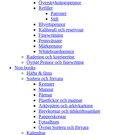
Överstrykningspennor
Refiller
Patroner
Stift
Blyertspennor
Kalligrafi och reservoar
Finewritning
Pennvässare
Märkpennor
Whiteboardpennor
Radering och korrigering
Övrigt Pennor och finewriting
Non books
Häfta & fästa
Sortera och förvara
Register
Mappar
Pärmar
Plastfickor och mappar
Arkivpärm och arkivkartong
Brevkorgar och tidskriftssamlare
Papperskorgar
Fotoalbum
Övrigt Sortera och förvara
Kalendrar