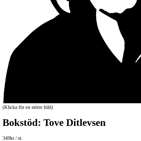
(Klicka för en större bild)
Bokstöd: Tove Ditlevsen
349
kr
/ st.