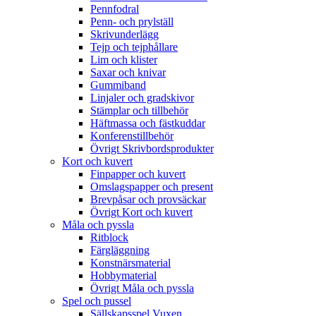
Pennfodral
Penn- och prylställ
Skrivunderlägg
Tejp och tejphållare
Lim och klister
Saxar och knivar
Gummiband
Linjaler och gradskivor
Stämplar och tillbehör
Häftmassa och fästkuddar
Konferenstillbehör
Övrigt Skrivbordsprodukter
Kort och kuvert
Finpapper och kuvert
Omslagspapper och present
Brevpåsar och provsäckar
Övrigt Kort och kuvert
Måla och pyssla
Ritblock
Färgläggning
Konstnärsmaterial
Hobbymaterial
Övrigt Måla och pyssla
Spel och pussel
Sällskapsspel Vuxen