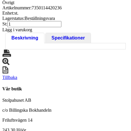
Övrigt
Artikelnummer:
7350114420236
Enhet:
st.
Lagerstatus:
Beställningsvara
St:
Lägg i varukorg
Beskrivning
Specifikationer
Tillbaka
Vår butik
Stolpahuset AB
c/o Billingska Bokhandeln
Friluftsvägen 14
243 30 Höör