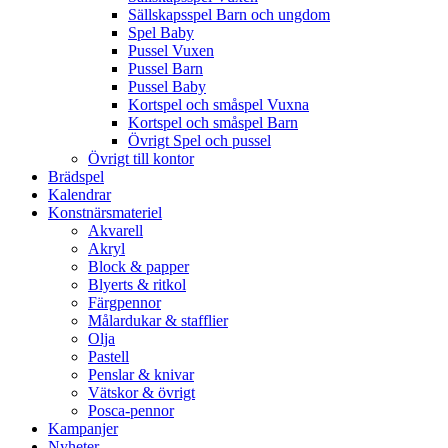
Sällskapsspel Barn och ungdom
Spel Baby
Pussel Vuxen
Pussel Barn
Pussel Baby
Kortspel och småspel Vuxna
Kortspel och småspel Barn
Övrigt Spel och pussel
Övrigt till kontor
Brädspel
Kalendrar
Konstnärsmateriel
Akvarell
Akryl
Block & papper
Blyerts & ritkol
Färgpennor
Målardukar & stafflier
Olja
Pastell
Penslar & knivar
Vätskor & övrigt
Posca-pennor
Kampanjer
Nyheter