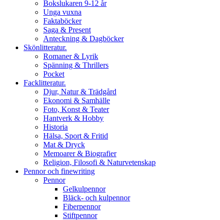
Bokslukaren 9-12 år
Unga vuxna
Faktaböcker
Saga & Present
Anteckning & Dagböcker
Skönlitteratur.
Romaner & Lyrik
Spänning & Thrillers
Pocket
Facklitteratur.
Djur, Natur & Trädgård
Ekonomi & Samhälle
Foto, Konst & Teater
Hantverk & Hobby
Historia
Hälsa, Sport & Fritid
Mat & Dryck
Memoarer & Biografier
Religion, Filosofi & Naturvetenskap
Pennor och finewriting
Pennor
Gelkulpennor
Bläck- och kulpennor
Fiberpennor
Stiftpennor