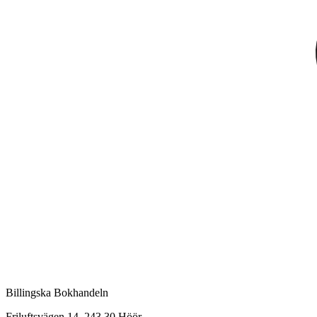
Billingska Bokhandeln
Friluftsvägen 14, 243 30 Höör