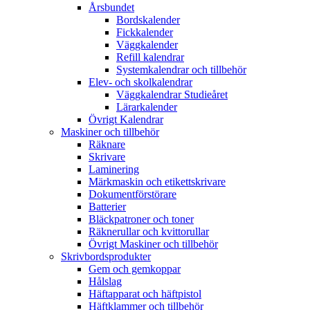
Årsbundet
Bordskalender
Fickkalender
Väggkalender
Refill kalendrar
Systemkalendrar och tillbehör
Elev- och skolkalendrar
Väggkalendrar Studieåret
Lärarkalender
Övrigt Kalendrar
Maskiner och tillbehör
Räknare
Skrivare
Laminering
Märkmaskin och etikettskrivare
Dokumentförstörare
Batterier
Bläckpatroner och toner
Räknerullar och kvittorullar
Övrigt Maskiner och tillbehör
Skrivbordsprodukter
Gem och gemkoppar
Hålslag
Häftapparat och häftpistol
Häftklammer och tillbehör