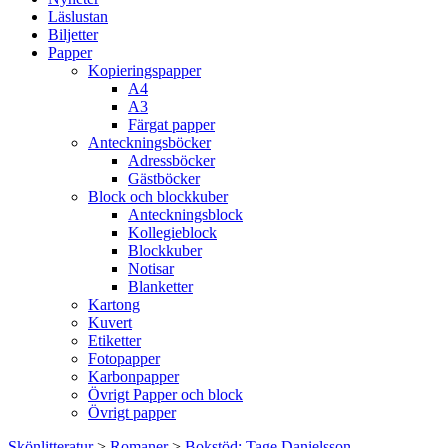
Läslustan
Biljetter
Papper
Kopieringspapper
A4
A3
Färgat papper
Anteckningsböcker
Adressböcker
Gästböcker
Block och blockkuber
Anteckningsblock
Kollegieblock
Blockkuber
Notisar
Blanketter
Kartong
Kuvert
Etiketter
Fotopapper
Karbonpapper
Övrigt Papper och block
Övrigt papper
Skönlitteratur
>
Romaner
>
Bokstöd: Tage Danielsson