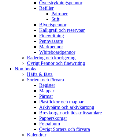
Överstrykningspennor
Refiller
Patroner
Stift
Blyertspennor
Kalligrafi och reservoar
Finewritning
Pennvässare
Märkpennor
Whiteboardpennor
Radering och korrigering
Övrigt Pennor och finewriting
Non books
Häfta & fästa
Sortera och förvara
Register
Mappar
Pärmar
Plastfickor och mappar
Arkivpärm och arkivkartong
Brevkorgar och tidskriftssamlare
Papperskorgar
Fotoalbum
Övrigt Sortera och förvara
Kalendrar