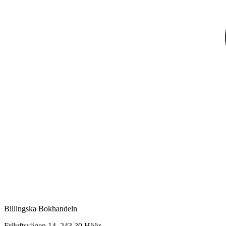
Billingska Bokhandeln
Friluftsvägen 14, 243 30 Höör