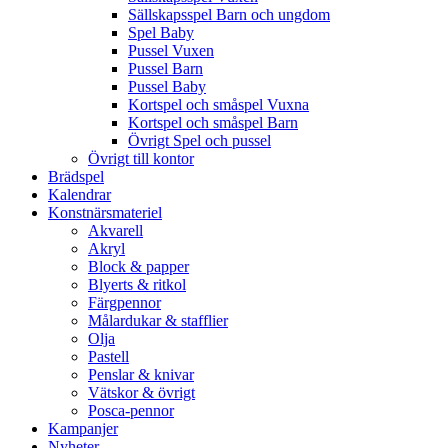
Sällskapsspel Barn och ungdom
Spel Baby
Pussel Vuxen
Pussel Barn
Pussel Baby
Kortspel och småspel Vuxna
Kortspel och småspel Barn
Övrigt Spel och pussel
Övrigt till kontor
Brädspel
Kalendrar
Konstnärsmateriel
Akvarell
Akryl
Block & papper
Blyerts & ritkol
Färgpennor
Målardukar & stafflier
Olja
Pastell
Penslar & knivar
Vätskor & övrigt
Posca-pennor
Kampanjer
Nyheter