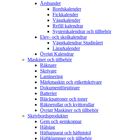
Årsbundet
Bordskalender
Fickkalender
Väggkalender
Refill kalendrar
Systemkalendrar och tillbehör
Elev- och skolkalendrar
Väggkalendrar Studieåret
Lärarkalender
Övrigt Kalendrar
Maskiner och tillbehör
Räknare
Skrivare
Laminering
Märkmaskin och etikettskrivare
Dokumentförstörare
Batterier
Bläckpatroner och toner
Räknerullar och kvittorullar
Övrigt Maskiner och tillbehör
Skrivbordsprodukter
Gem och gemkoppar
Hålslag
Häftapparat och häftpistol
Häftklammer och tillbehör