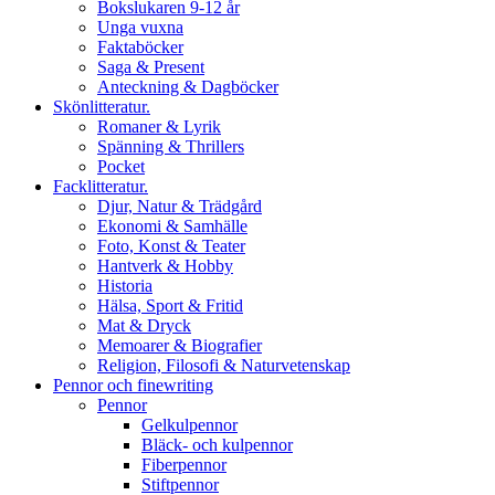
Bokslukaren 9-12 år
Unga vuxna
Faktaböcker
Saga & Present
Anteckning & Dagböcker
Skönlitteratur.
Romaner & Lyrik
Spänning & Thrillers
Pocket
Facklitteratur.
Djur, Natur & Trädgård
Ekonomi & Samhälle
Foto, Konst & Teater
Hantverk & Hobby
Historia
Hälsa, Sport & Fritid
Mat & Dryck
Memoarer & Biografier
Religion, Filosofi & Naturvetenskap
Pennor och finewriting
Pennor
Gelkulpennor
Bläck- och kulpennor
Fiberpennor
Stiftpennor