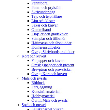
Pennfodral
Penn- och prylställ
Skrivunderlägg
Tejp och tejphållare
Lim och klister
Saxar och knivar
Gummiband
Linjaler och gradskivor
Stämplar och tillbehör
Häftmassa och fästkuddar
Konferenstillbehör
Övrigt Skrivbordsprodukter
Kort och kuvert
Finpapper och kuvert
Omslagspapper och present
Brevpåsar och provsäckar
Övrigt Kort och kuvert
Måla och pyssla
Ritblock
Färgläggning
Konstnärsmaterial
Hobbymaterial
Övrigt Måla och pyssla
Spel och pussel
Sällskapsspel Vuxen