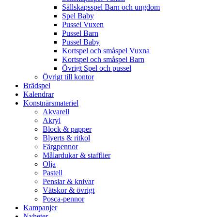
Sällskapsspel Barn och ungdom
Spel Baby
Pussel Vuxen
Pussel Barn
Pussel Baby
Kortspel och småspel Vuxna
Kortspel och småspel Barn
Övrigt Spel och pussel
Övrigt till kontor
Brädspel
Kalendrar
Konstnärsmateriel
Akvarell
Akryl
Block & papper
Blyerts & ritkol
Färgpennor
Målardukar & stafflier
Olja
Pastell
Penslar & knivar
Vätskor & övrigt
Posca-pennor
Kampanjer
Nyheter