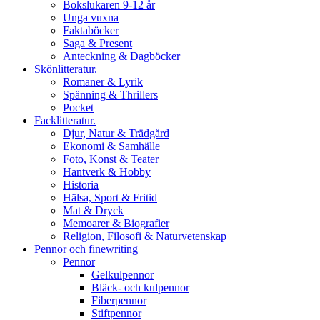
Bokslukaren 9-12 år
Unga vuxna
Faktaböcker
Saga & Present
Anteckning & Dagböcker
Skönlitteratur.
Romaner & Lyrik
Spänning & Thrillers
Pocket
Facklitteratur.
Djur, Natur & Trädgård
Ekonomi & Samhälle
Foto, Konst & Teater
Hantverk & Hobby
Historia
Hälsa, Sport & Fritid
Mat & Dryck
Memoarer & Biografier
Religion, Filosofi & Naturvetenskap
Pennor och finewriting
Pennor
Gelkulpennor
Bläck- och kulpennor
Fiberpennor
Stiftpennor