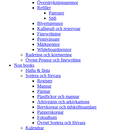
Överstrykningspennor
Refiller
Patroner
Stift
Blyertspennor
Kalligrafi och reservoar
Finewritning
Pennvässare
Märkpennor
Whiteboardpennor
Radering och korrigering
Övrigt Pennor och finewriting
Non books
Häfta & fästa
Sortera och förvara
Register
Mappar
Pärmar
Plastfickor och mappar
Arkivpärm och arkivkartong
Brevkorgar och tidskriftssamlare
Papperskorgar
Fotoalbum
Övrigt Sortera och förvara
Kalendrar