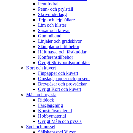
Pennfodral
Penn- och prylställ
Skrivunderlägg
Tejp och tejphållare
Lim och klister
Saxar och knivar
Gummiband
Linjaler och gradskivor
Stämplar och tillbehör
Häftmassa och fästkuddar
Konferenstillbehör
Övrigt Skrivbordsprodukter
Kort och kuvert
Finpapper och kuvert
Omslagspapper och present
Brevpåsar och provsäckar
Övrigt Kort och kuvert
Måla och pyssla
Ritblock
Färgläggning
Konstnärsmaterial
Hobbymaterial
Övrigt Måla och pyssla
Spel och pussel
Sällskapsspel Vuxen