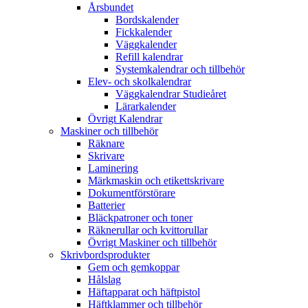
Årsbundet
Bordskalender
Fickkalender
Väggkalender
Refill kalendrar
Systemkalendrar och tillbehör
Elev- och skolkalendrar
Väggkalendrar Studieåret
Lärarkalender
Övrigt Kalendrar
Maskiner och tillbehör
Räknare
Skrivare
Laminering
Märkmaskin och etikettskrivare
Dokumentförstörare
Batterier
Bläckpatroner och toner
Räknerullar och kvittorullar
Övrigt Maskiner och tillbehör
Skrivbordsprodukter
Gem och gemkoppar
Hålslag
Häftapparat och häftpistol
Häftklammer och tillbehör