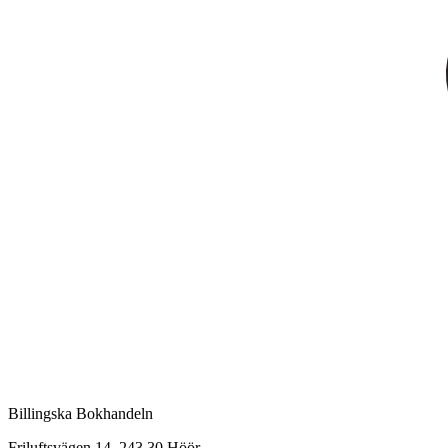
Billingska Bokhandeln
Friluftsvägen 14, 243 30 Höör