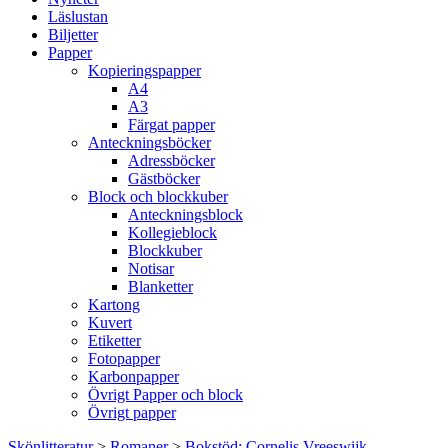
Läslustan
Biljetter
Papper
Kopieringspapper
A4
A3
Färgat papper
Anteckningsböcker
Adressböcker
Gästböcker
Block och blockkuber
Anteckningsblock
Kollegieblock
Blockkuber
Notisar
Blanketter
Kartong
Kuvert
Etiketter
Fotopapper
Karbonpapper
Övrigt Papper och block
Övrigt papper
Skönlitteratur
>
Romaner
>
Bokstöd: Cornelis Vreeswijk