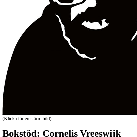
(Klicka för en större bild)
Bokstöd: Cornelis Vreeswijk