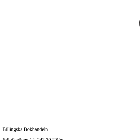
Billingska Bokhandeln
Friluftsvägen 14, 243 30 Höör