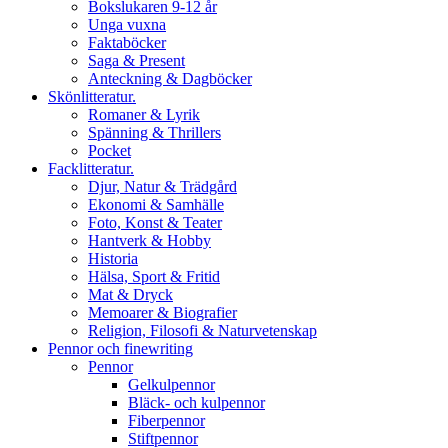
Bokslukaren 9-12 år
Unga vuxna
Faktaböcker
Saga & Present
Anteckning & Dagböcker
Skönlitteratur.
Romaner & Lyrik
Spänning & Thrillers
Pocket
Facklitteratur.
Djur, Natur & Trädgård
Ekonomi & Samhälle
Foto, Konst & Teater
Hantverk & Hobby
Historia
Hälsa, Sport & Fritid
Mat & Dryck
Memoarer & Biografier
Religion, Filosofi & Naturvetenskap
Pennor och finewriting
Pennor
Gelkulpennor
Bläck- och kulpennor
Fiberpennor
Stiftpennor