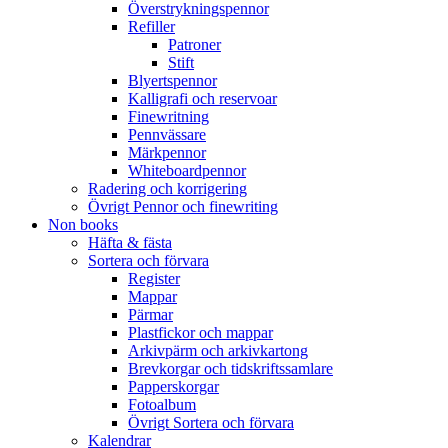
Överstrykningspennor
Refiller
Patroner
Stift
Blyertspennor
Kalligrafi och reservoar
Finewritning
Pennvässare
Märkpennor
Whiteboardpennor
Radering och korrigering
Övrigt Pennor och finewriting
Non books
Häfta & fästa
Sortera och förvara
Register
Mappar
Pärmar
Plastfickor och mappar
Arkivpärm och arkivkartong
Brevkorgar och tidskriftssamlare
Papperskorgar
Fotoalbum
Övrigt Sortera och förvara
Kalendrar