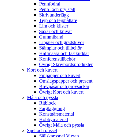
Pennfodral
Penn- och prylställ
Skrivunderlägg
Tejp och tejphållare
Lim och klister
Saxar och knivar
Gummiband
Linjaler och gradskivor
Stämplar och tillbehör
Häftmassa och fästkuddar
Konferenstillbehör
Övrigt Skrivbordsprodukter
Kort och kuvert
Finpapper och kuvert
Omslagspapper och present
Brevpåsar och provsäckar
Övrigt Kort och kuvert
Måla och pyssla
Ritblock
Färgläggning
Konstnärsmaterial
Hobbymaterial
Övrigt Måla och pyssla
Spel och pussel
Sällskapsspel Vuxen