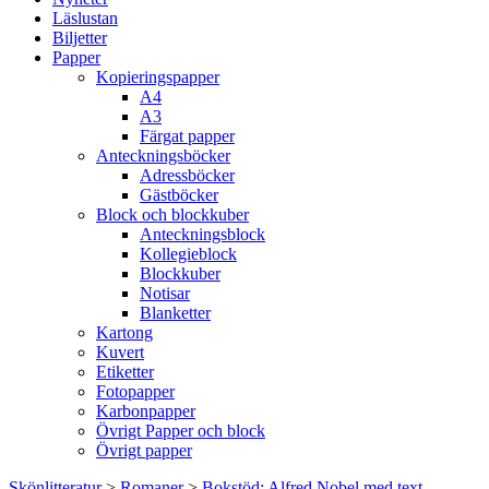
Läslustan
Biljetter
Papper
Kopieringspapper
A4
A3
Färgat papper
Anteckningsböcker
Adressböcker
Gästböcker
Block och blockkuber
Anteckningsblock
Kollegieblock
Blockkuber
Notisar
Blanketter
Kartong
Kuvert
Etiketter
Fotopapper
Karbonpapper
Övrigt Papper och block
Övrigt papper
Skönlitteratur
>
Romaner
>
Bokstöd: Alfred Nobel med text