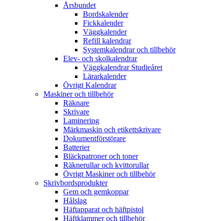
Årsbundet
Bordskalender
Fickkalender
Väggkalender
Refill kalendrar
Systemkalendrar och tillbehör
Elev- och skolkalendrar
Väggkalendrar Studieåret
Lärarkalender
Övrigt Kalendrar
Maskiner och tillbehör
Räknare
Skrivare
Laminering
Märkmaskin och etikettskrivare
Dokumentförstörare
Batterier
Bläckpatroner och toner
Räknerullar och kvittorullar
Övrigt Maskiner och tillbehör
Skrivbordsprodukter
Gem och gemkoppar
Hålslag
Häftapparat och häftpistol
Häftklammer och tillbehör