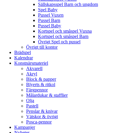
Sällskapsspel Barn och ungdom
Spel Baby
Pussel Vuxen
Pussel Barn
Pussel Baby
Kortspel och småspel Vuxna
Kortspel och småspel Barn
Övrigt Spel och pussel
Övrigt till kontor
Brädspel
Kalendrar
Konstnärsmateriel
Akvarell
Akryl
Block & papper
Blyerts & ritkol
Färgpennor
Målardukar & stafflier
Olja
Pastell
Penslar & knivar
Vätskor & övrigt
Posca-pennor
Kampanjer
Nyheter