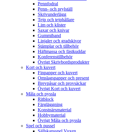
Pennfodral
Penn- och prylställ
Skrivunderlägg
Tejp och tejphållare
Lim och klister
Saxar och knivar
Gummiband
Linjaler och gradskivor
Stämplar och tillbehör
Häftmassa och fästkuddar
Konferenstillbehör
Övrigt Skrivbordsprodukter
Kort och kuvert
Finpapper och kuvert
Omslagspapper och present
Brevpåsar och provsäckar
Övrigt Kort och kuvert
Måla och pyssla
Ritblock
Färgläggning
Konstnärsmaterial
Hobbymaterial
Övrigt Måla och pyssla
Spel och pussel
Sällskapsspel Vuxen