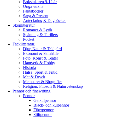
Bokslukaren 9-12 år
Unga vuxna
Faktaböcker
Saga & Present
Anteckning & Dagböcker
Skönlitteratur.
Romaner & Lyrik
Spänning & Thrillers
Pocket
Facklitteratur.
Djur, Natur & Trädgård
Ekonomi & Samhälle
Foto, Konst & Teater
Hantverk & Hobby
Historia
Hälsa, Sport & Fritid
Mat & Dryck
Memoarer & Biografier
Religion, Filosofi & Naturvetenskap
Pennor och finewriting
Pennor
Gelkulpennor
Bläck- och kulpennor
Fiberpennor
Stiftpennor