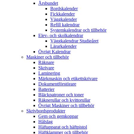
Årsbundet
Bordskalender
Fickkalender
Väggkalender
Refill kalendrar
Systemkalendrar och tillbehör
Elev- och skolkalendrar
Väggkalendrar Studieåret
Lärarkalender
Övrigt Kalendrar
Maskiner och tillbehör
Räknare
Skrivare
Laminering
Märkmaskin och etikettskrivare
Dokumentförstörare
Batterier
Bläckpatroner och toner
Räknerullar och kvittorullar
Övrigt Maskiner och tillbehör
Skrivbordsprodukter
Gem och gemkoppar
Hålslag
Häftapparat och häftpistol
Häftklammer och tillbehör