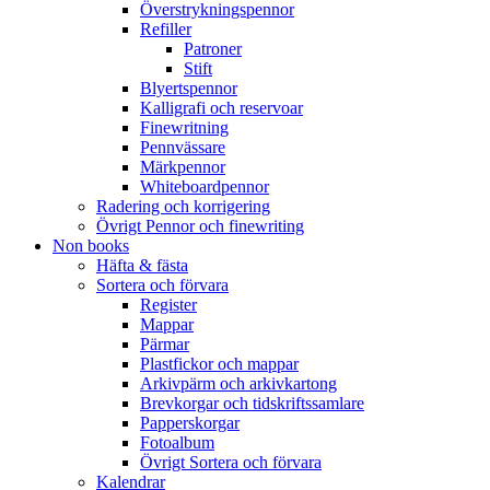
Överstrykningspennor
Refiller
Patroner
Stift
Blyertspennor
Kalligrafi och reservoar
Finewritning
Pennvässare
Märkpennor
Whiteboardpennor
Radering och korrigering
Övrigt Pennor och finewriting
Non books
Häfta & fästa
Sortera och förvara
Register
Mappar
Pärmar
Plastfickor och mappar
Arkivpärm och arkivkartong
Brevkorgar och tidskriftssamlare
Papperskorgar
Fotoalbum
Övrigt Sortera och förvara
Kalendrar