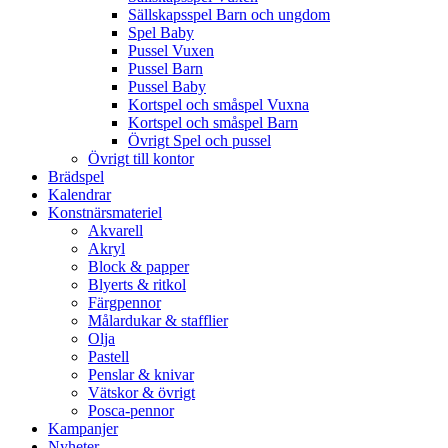
Sällskapsspel Barn och ungdom
Spel Baby
Pussel Vuxen
Pussel Barn
Pussel Baby
Kortspel och småspel Vuxna
Kortspel och småspel Barn
Övrigt Spel och pussel
Övrigt till kontor
Brädspel
Kalendrar
Konstnärsmateriel
Akvarell
Akryl
Block & papper
Blyerts & ritkol
Färgpennor
Målardukar & stafflier
Olja
Pastell
Penslar & knivar
Vätskor & övrigt
Posca-pennor
Kampanjer
Nyheter