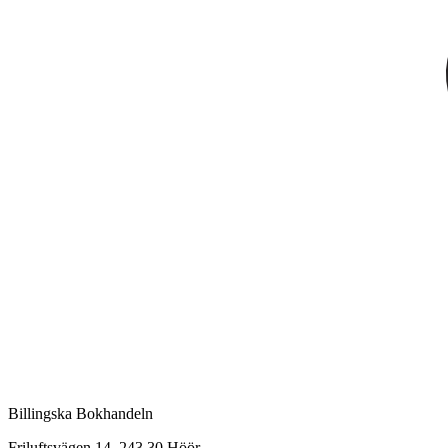
Billingska Bokhandeln
Friluftsvägen 14, 243 30 Höör