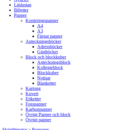
Läslustan
Biljetter
Papper
Kopieringspapper
A4
A3
Färgat papper
Anteckningsböcker
Adressböcker
Gästböcker
Block och blockkuber
Anteckningsblock
Kollegieblock
Blockkuber
Notisar
Blanketter
Kartong
Kuvert
Etiketter
Fotopapper
Karbonpapper
Övrigt Papper och block
Övrigt papper
Skönlitteratur
>
Romaner