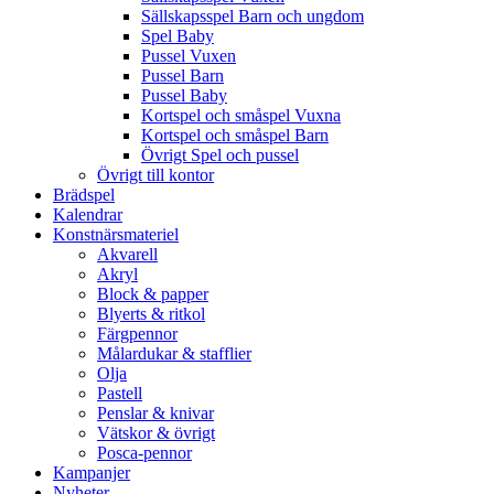
Sällskapsspel Barn och ungdom
Spel Baby
Pussel Vuxen
Pussel Barn
Pussel Baby
Kortspel och småspel Vuxna
Kortspel och småspel Barn
Övrigt Spel och pussel
Övrigt till kontor
Brädspel
Kalendrar
Konstnärsmateriel
Akvarell
Akryl
Block & papper
Blyerts & ritkol
Färgpennor
Målardukar & stafflier
Olja
Pastell
Penslar & knivar
Vätskor & övrigt
Posca-pennor
Kampanjer
Nyheter