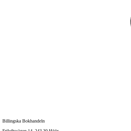
Billingska Bokhandeln
Friluftsvägen 14, 243 30 Höör