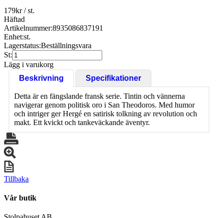
179
kr
/ st.
Häftad
Artikelnummer:
8935086837191
Enhet:
st.
Lagerstatus:
Beställningsvara
St:
Lägg i varukorg
Beskrivning
Specifikationer
Detta är en fängslande fransk serie. Tintin och vännerna
navigerar genom politisk oro i San Theodoros. Med humor
och intriger ger Hergé en satirisk tolkning av revolution och
makt. Ett kvickt och tankeväckande äventyr.
Tillbaka
Vår butik
Stolpahuset AB