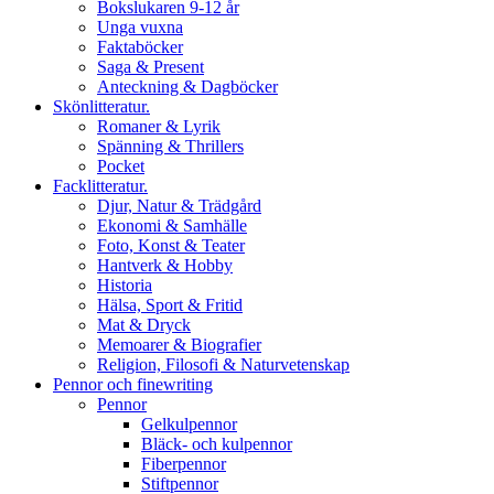
Bokslukaren 9-12 år
Unga vuxna
Faktaböcker
Saga & Present
Anteckning & Dagböcker
Skönlitteratur.
Romaner & Lyrik
Spänning & Thrillers
Pocket
Facklitteratur.
Djur, Natur & Trädgård
Ekonomi & Samhälle
Foto, Konst & Teater
Hantverk & Hobby
Historia
Hälsa, Sport & Fritid
Mat & Dryck
Memoarer & Biografier
Religion, Filosofi & Naturvetenskap
Pennor och finewriting
Pennor
Gelkulpennor
Bläck- och kulpennor
Fiberpennor
Stiftpennor