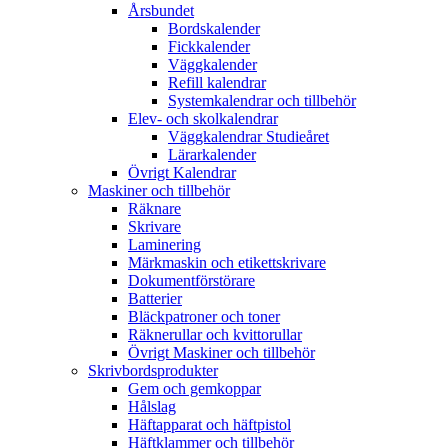
Årsbundet
Bordskalender
Fickkalender
Väggkalender
Refill kalendrar
Systemkalendrar och tillbehör
Elev- och skolkalendrar
Väggkalendrar Studieåret
Lärarkalender
Övrigt Kalendrar
Maskiner och tillbehör
Räknare
Skrivare
Laminering
Märkmaskin och etikettskrivare
Dokumentförstörare
Batterier
Bläckpatroner och toner
Räknerullar och kvittorullar
Övrigt Maskiner och tillbehör
Skrivbordsprodukter
Gem och gemkoppar
Hålslag
Häftapparat och häftpistol
Häftklammer och tillbehör