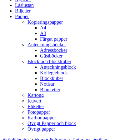
Läslustan
Biljetter
Papper
Kopieringspapper
A4
A3
Färgat papper
Anteckningsböcker
Adressböcker
Gästböcker
Block och blockkuber
Anteckningsblock
Kollegieblock
Blockkuber
Notisar
Blanketter
Kartong
Kuvert
Etiketter
Fotopapper
Karbonpapper
Övrigt Papper och block
Övrigt papper
Skönlitteratur
>
Humor & Serier
>
Tintin hos gerillan