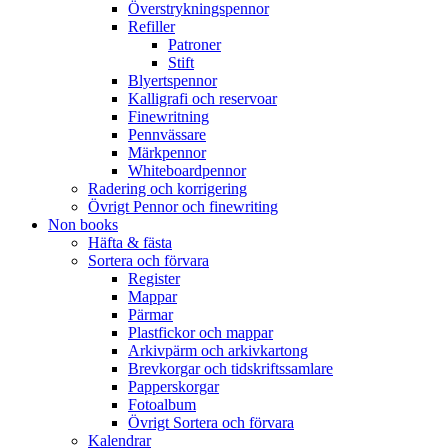
Överstrykningspennor
Refiller
Patroner
Stift
Blyertspennor
Kalligrafi och reservoar
Finewritning
Pennvässare
Märkpennor
Whiteboardpennor
Radering och korrigering
Övrigt Pennor och finewriting
Non books
Häfta & fästa
Sortera och förvara
Register
Mappar
Pärmar
Plastfickor och mappar
Arkivpärm och arkivkartong
Brevkorgar och tidskriftssamlare
Papperskorgar
Fotoalbum
Övrigt Sortera och förvara
Kalendrar