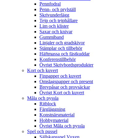
Pennfodral
Penn- och prylställ
Skrivunderlägg
Tejp och tejphållare
Lim och klister
Saxar och knivar
Gummiband
Linjaler och gradskivor
Stämplar och tillbehör
Häftmassa och fästkuddar
Konferenstillbehör
Övrigt Skrivbordsprodukter
Kort och kuvert
Finpapper och kuvert
Omslagspapper och present
Brevpåsar och provsäckar
Övrigt Kort och kuvert
Måla och pyssla
Ritblock
Färgläggning
Konstnärsmaterial
Hobbymaterial
Övrigt Måla och pyssla
Spel och pussel
Sällskapsspel Vuxen