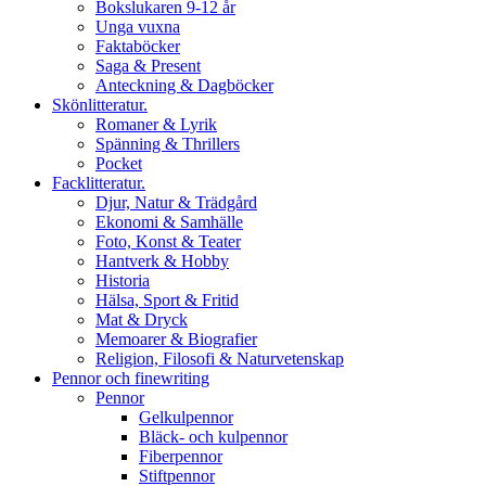
Bokslukaren 9-12 år
Unga vuxna
Faktaböcker
Saga & Present
Anteckning & Dagböcker
Skönlitteratur.
Romaner & Lyrik
Spänning & Thrillers
Pocket
Facklitteratur.
Djur, Natur & Trädgård
Ekonomi & Samhälle
Foto, Konst & Teater
Hantverk & Hobby
Historia
Hälsa, Sport & Fritid
Mat & Dryck
Memoarer & Biografier
Religion, Filosofi & Naturvetenskap
Pennor och finewriting
Pennor
Gelkulpennor
Bläck- och kulpennor
Fiberpennor
Stiftpennor