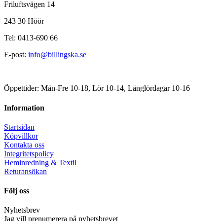
Friluftsvägen 14
243 30 Höör
Tel: 0413-690 66
E-post:
info@billingska.se
Öppettider: Mån-Fre 10-18, Lör 10-14, Långlördagar 10-16
Information
Startsidan
Köpvillkor
Kontakta oss
Integritetspolicy
Heminredning & Textil
Returansökan
Följ oss
Nyhetsbrev
Jag vill prenumerera på nyhetsbrevet