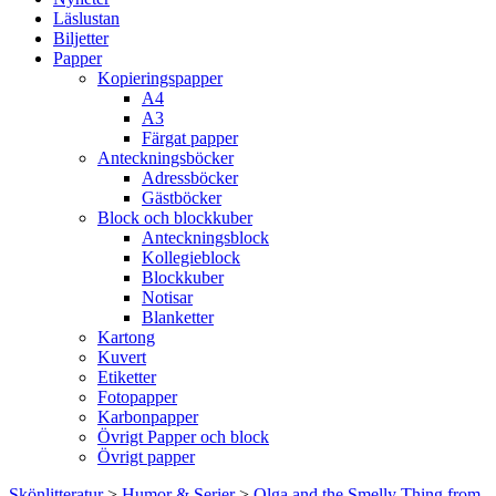
Läslustan
Biljetter
Papper
Kopieringspapper
A4
A3
Färgat papper
Anteckningsböcker
Adressböcker
Gästböcker
Block och blockkuber
Anteckningsblock
Kollegieblock
Blockkuber
Notisar
Blanketter
Kartong
Kuvert
Etiketter
Fotopapper
Karbonpapper
Övrigt Papper och block
Övrigt papper
Skönlitteratur
>
Humor & Serier
>
Olga and the Smelly Thing from