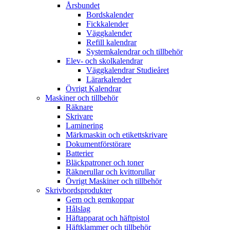
Årsbundet
Bordskalender
Fickkalender
Väggkalender
Refill kalendrar
Systemkalendrar och tillbehör
Elev- och skolkalendrar
Väggkalendrar Studieåret
Lärarkalender
Övrigt Kalendrar
Maskiner och tillbehör
Räknare
Skrivare
Laminering
Märkmaskin och etikettskrivare
Dokumentförstörare
Batterier
Bläckpatroner och toner
Räknerullar och kvittorullar
Övrigt Maskiner och tillbehör
Skrivbordsprodukter
Gem och gemkoppar
Hålslag
Häftapparat och häftpistol
Häftklammer och tillbehör