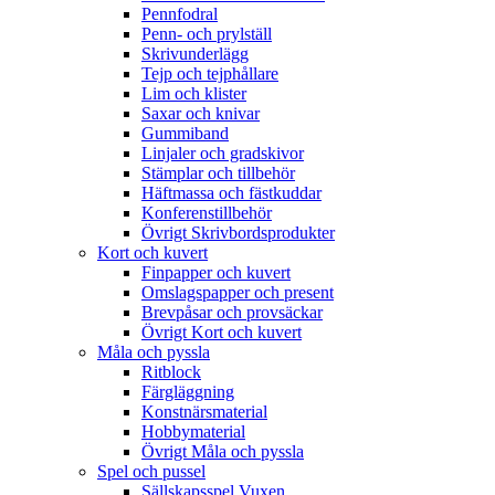
Pennfodral
Penn- och prylställ
Skrivunderlägg
Tejp och tejphållare
Lim och klister
Saxar och knivar
Gummiband
Linjaler och gradskivor
Stämplar och tillbehör
Häftmassa och fästkuddar
Konferenstillbehör
Övrigt Skrivbordsprodukter
Kort och kuvert
Finpapper och kuvert
Omslagspapper och present
Brevpåsar och provsäckar
Övrigt Kort och kuvert
Måla och pyssla
Ritblock
Färgläggning
Konstnärsmaterial
Hobbymaterial
Övrigt Måla och pyssla
Spel och pussel
Sällskapsspel Vuxen