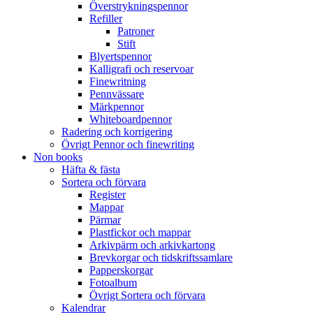
Överstrykningspennor
Refiller
Patroner
Stift
Blyertspennor
Kalligrafi och reservoar
Finewritning
Pennvässare
Märkpennor
Whiteboardpennor
Radering och korrigering
Övrigt Pennor och finewriting
Non books
Häfta & fästa
Sortera och förvara
Register
Mappar
Pärmar
Plastfickor och mappar
Arkivpärm och arkivkartong
Brevkorgar och tidskriftssamlare
Papperskorgar
Fotoalbum
Övrigt Sortera och förvara
Kalendrar