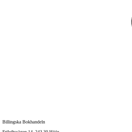
Billingska Bokhandeln
Friluftsvägen 14, 243 30 Höör