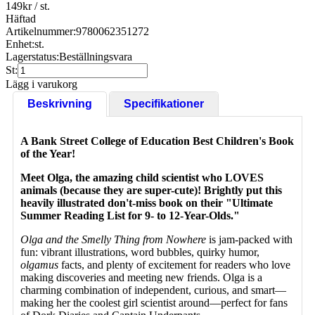
149
kr
/ st.
Häftad
Artikelnummer:
9780062351272
Enhet:
st.
Lagerstatus:
Beställningsvara
St:
Lägg i varukorg
Beskrivning
Specifikationer
A Bank Street College of Education Best Children's Book
of the Year!
Meet Olga, the amazing child scientist who LOVES
animals (because they are super-cute)! Brightly put this
heavily illustrated don't-miss book on their "Ultimate
Summer Reading List for 9- to 12-Year-Olds."
Olga and the Smelly Thing from Nowhere
is jam-packed with
fun: vibrant illustrations, word bubbles, quirky humor,
olgamus
facts, and plenty of excitement for readers who love
making discoveries and meeting new friends. Olga is a
charming combination of independent, curious, and smart—
making her the coolest girl scientist around—perfect for fans