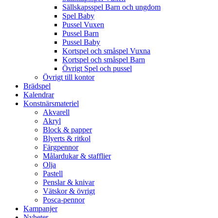
Sällskapsspel Barn och ungdom
Spel Baby
Pussel Vuxen
Pussel Barn
Pussel Baby
Kortspel och småspel Vuxna
Kortspel och småspel Barn
Övrigt Spel och pussel
Övrigt till kontor
Brädspel
Kalendrar
Konstnärsmateriel
Akvarell
Akryl
Block & papper
Blyerts & ritkol
Färgpennor
Målardukar & stafflier
Olja
Pastell
Penslar & knivar
Vätskor & övrigt
Posca-pennor
Kampanjer
Nyheter