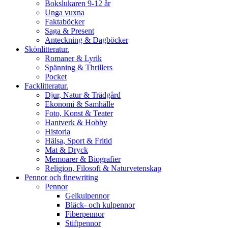
Bokslukaren 9-12 år
Unga vuxna
Faktaböcker
Saga & Present
Anteckning & Dagböcker
Skönlitteratur.
Romaner & Lyrik
Spänning & Thrillers
Pocket
Facklitteratur.
Djur, Natur & Trädgård
Ekonomi & Samhälle
Foto, Konst & Teater
Hantverk & Hobby
Historia
Hälsa, Sport & Fritid
Mat & Dryck
Memoarer & Biografier
Religion, Filosofi & Naturvetenskap
Pennor och finewriting
Pennor
Gelkulpennor
Bläck- och kulpennor
Fiberpennor
Stiftpennor