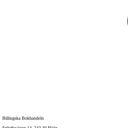
Billingska Bokhandeln
Friluftsvägen 14, 243 30 Höör