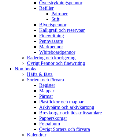
Överstrykningspennor
Refiller
Patroner
Stift
Blyertspennor
Kalligrafi och reservoar
Finewritning
Pennvässare
Märkpennor
Whiteboardpennor
Radering och korrigering
Övrigt Pennor och finewriting
Non books
Häfta & fästa
Sortera och förvara
Register
Mappar
Pärmar
Plastfickor och mappar
Arkivpärm och arkivkartong
Brevkorgar och tidskriftssamlare
Papperskorgar
Fotoalbum
Övrigt Sortera och förvara
Kalendrar