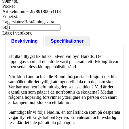
99
kr
/ st.
Pocket
Artikelnummer:
9789180663113
Enhet:
st.
Lagerstatus:
Beställningsvara
St:
Lägg i varukorg
Beskrivning
Specifikationer
Ett illa tilltygat lik hittas i älven vid byn Harads. Det
uppdagas snart att den döde varit placerad i ett flyktingförvar
men sedan dess fått uppehållstillstånd.
När Idun Lind och Calle Brandt börjar ställa frågor i det lilla
samhället blir det tydligt att ingen vill tala om det som skett.
Var har mannen befunnit sig den senaste tiden? Vad är det
egentligen som pågår i de norrbottniska skogarna? Medan
frågorna hopar sig försvinner ytterligare en person och snart
är kampen mot klockan ett faktum.
Samtidigt får vi följa Nadira, en tonårsflicka som på desperata
vägar flyr ett krigsdrabbat Syrien. En våldsam och livsfarlig
resa där det inte går att lita på någon.