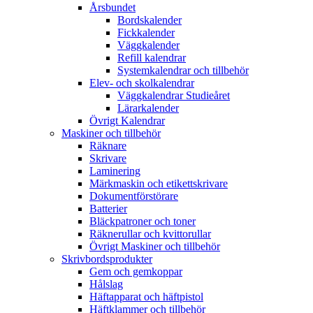
Årsbundet
Bordskalender
Fickkalender
Väggkalender
Refill kalendrar
Systemkalendrar och tillbehör
Elev- och skolkalendrar
Väggkalendrar Studieåret
Lärarkalender
Övrigt Kalendrar
Maskiner och tillbehör
Räknare
Skrivare
Laminering
Märkmaskin och etikettskrivare
Dokumentförstörare
Batterier
Bläckpatroner och toner
Räknerullar och kvittorullar
Övrigt Maskiner och tillbehör
Skrivbordsprodukter
Gem och gemkoppar
Hålslag
Häftapparat och häftpistol
Häftklammer och tillbehör