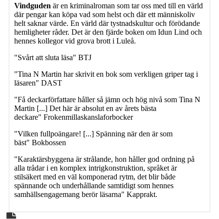
Vindguden
är en kriminalroman som tar oss med till en värld
där pengar kan köpa vad som helst och där ett människoliv
helt saknar värde. En värld där tystnadskultur och förödande
hemligheter råder. Det är den fjärde boken om Idun Lind och
hennes kollegor vid grova brott i Luleå.
"Svårt att sluta läsa" BTJ
"Tina N Martin har skrivit en bok som verkligen griper tag i
läsaren" DAST
"Få deckarförfattare håller så jämn och hög nivå som Tina N
Martin [...] Det här är absolut en av årets bästa
deckare" Frokenmillaskanslaforbocker
"Vilken fullpoängare! [...] Spänning när den är som
bäst" Bokbossen
"Karaktärsbyggena är strålande, hon håller god ordning på
alla trådar i en komplex intrigkonstruktion, språket är
stilsäkert med en väl komponerad rytm, det blir både
spännande och underhållande samtidigt som hennes
samhällsengagemang berör läsarna" Kapprakt.