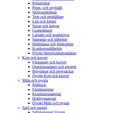
Pennfodral
Penn- och prylställ
Skrivunderlägg
Tejp och tejphållare
Lim och klister
Saxar och knivar
Gummiband
Linjaler och gradskivor
Stämplar och tillbehör
Häftmassa och fästkuddar
Konferenstillbehör
Övrigt Skrivbordsprodukter
Kort och kuvert
Finpapper och kuvert
Omslagspapper och present
Brevpåsar och provsäckar
Övrigt Kort och kuvert
Måla och pyssla
Ritblock
Färgläggning
Konstnärsmaterial
Hobbymaterial
Övrigt Måla och pyssla
Spel och pussel
Sällskapsspel Vuxen