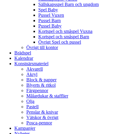
Sällskapsspel Barn och ungdom
Spel Baby
Pussel Vuxen
Pussel Barn
Pussel Baby
Kortspel och småspel Vuxna
Kortspel och småspel Barn
Övrigt Spel och pussel
Övrigt till kontor
Brädspel
Kalendrar
Konstnärsmateriel
Akvarell
Akryl
Block & papper
Blyerts & ritkol
Färgpennor
Målardukar & stafflier
Olja
Pastell
Penslar & knivar
Vätskor & övrigt
Posca-pennor
Kampanjer
Nyheter