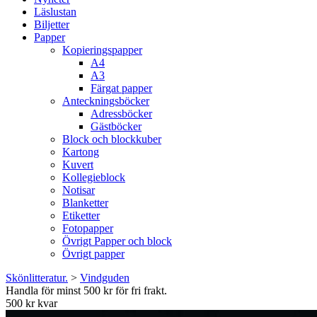
Läslustan
Biljetter
Papper
Kopieringspapper
A4
A3
Färgat papper
Anteckningsböcker
Adressböcker
Gästböcker
Block och blockkuber
Kartong
Kuvert
Kollegieblock
Notisar
Blanketter
Etiketter
Fotopapper
Övrigt Papper och block
Övrigt papper
Skönlitteratur.
>
Vindguden
Handla för minst 500 kr för fri frakt.
500 kr kvar