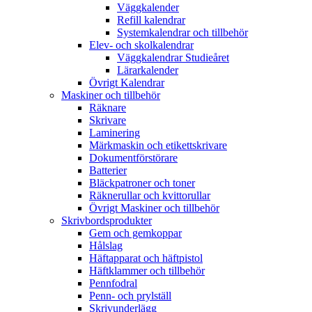
Väggkalender
Refill kalendrar
Systemkalendrar och tillbehör
Elev- och skolkalendrar
Väggkalendrar Studieåret
Lärarkalender
Övrigt Kalendrar
Maskiner och tillbehör
Räknare
Skrivare
Laminering
Märkmaskin och etikettskrivare
Dokumentförstörare
Batterier
Bläckpatroner och toner
Räknerullar och kvittorullar
Övrigt Maskiner och tillbehör
Skrivbordsprodukter
Gem och gemkoppar
Hålslag
Häftapparat och häftpistol
Häftklammer och tillbehör
Pennfodral
Penn- och prylställ
Skrivunderlägg