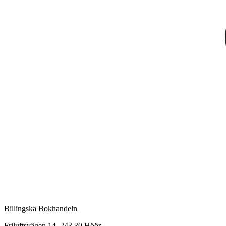
Billingska Bokhandeln
Friluftsvägen 14, 243 30 Höör