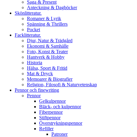
Saga & Present
Anteckning & Dagböcker
Skönlitteratur.
Romaner & Lyrik
Spänning & Thrillers
Pocket
Facklitteratur.
Djur, Natur & Trädgård
Ekonomi & Samhälle
Foto, Konst & Teater
Hantverk & Hobby
Historia
Hälsa, Sport & Fritid
Mat & Dryck
Memoarer & Biografier
Religion, Filosofi & Naturvetenskap
Pennor och finewriting
Pennor
Gelkulpennor
Bläck- och kulpennor
Fiberpennor
Stiftpennor
Överstrykningspennor
Refiller
Patroner