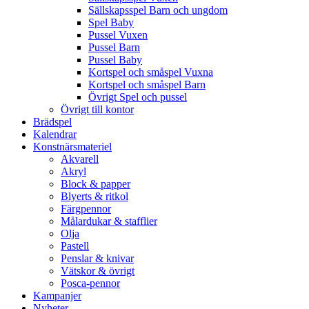
Sällskapsspel Barn och ungdom
Spel Baby
Pussel Vuxen
Pussel Barn
Pussel Baby
Kortspel och småspel Vuxna
Kortspel och småspel Barn
Övrigt Spel och pussel
Övrigt till kontor
Brädspel
Kalendrar
Konstnärsmateriel
Akvarell
Akryl
Block & papper
Blyerts & ritkol
Färgpennor
Målardukar & stafflier
Olja
Pastell
Penslar & knivar
Vätskor & övrigt
Posca-pennor
Kampanjer
Nyheter