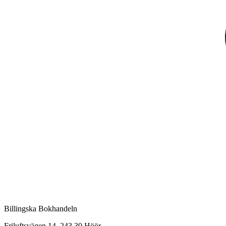
Billingska Bokhandeln
Friluftsvägen 14, 243 30 Höör