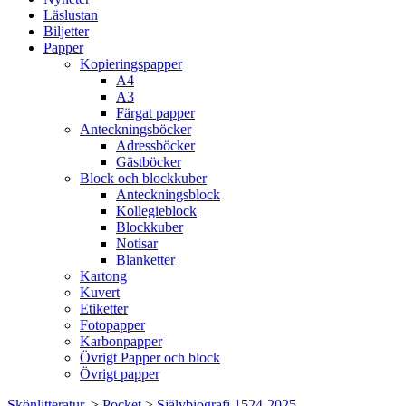
Läslustan
Biljetter
Papper
Kopieringspapper
A4
A3
Färgat papper
Anteckningsböcker
Adressböcker
Gästböcker
Block och blockkuber
Anteckningsblock
Kollegieblock
Blockkuber
Notisar
Blanketter
Kartong
Kuvert
Etiketter
Fotopapper
Karbonpapper
Övrigt Papper och block
Övrigt papper
Skönlitteratur.
>
Pocket
>
Självbiografi 1524-2025