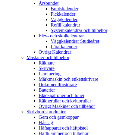
Årsbundet
Bordskalender
Fickkalender
Väggkalender
Refill kalendrar
Systemkalendrar och tillbehör
Elev- och skolkalendrar
Väggkalendrar Studieåret
Lärarkalender
Övrigt Kalendrar
Maskiner och tillbehör
Räknare
Skrivare
Laminering
Märkmaskin och etikettskrivare
Dokumentförstörare
Batterier
Bläckpatroner och toner
Räknerullar och kvittorullar
Övrigt Maskiner och tillbehör
Skrivbordsprodukter
Gem och gemkoppar
Hålslag
Häftapparat och häftpistol
Häftklammer och tillbehör