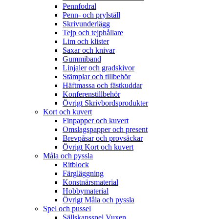
Pennfodral
Penn- och prylställ
Skrivunderlägg
Tejp och tejphållare
Lim och klister
Saxar och knivar
Gummiband
Linjaler och gradskivor
Stämplar och tillbehör
Häftmassa och fästkuddar
Konferenstillbehör
Övrigt Skrivbordsprodukter
Kort och kuvert
Finpapper och kuvert
Omslagspapper och present
Brevpåsar och provsäckar
Övrigt Kort och kuvert
Måla och pyssla
Ritblock
Färgläggning
Konstnärsmaterial
Hobbymaterial
Övrigt Måla och pyssla
Spel och pussel
Sällskapsspel Vuxen