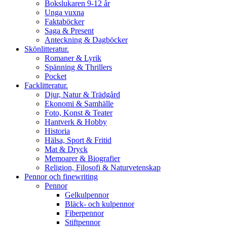
Bokslukaren 9-12 år
Unga vuxna
Faktaböcker
Saga & Present
Anteckning & Dagböcker
Skönlitteratur.
Romaner & Lyrik
Spänning & Thrillers
Pocket
Facklitteratur.
Djur, Natur & Trädgård
Ekonomi & Samhälle
Foto, Konst & Teater
Hantverk & Hobby
Historia
Hälsa, Sport & Fritid
Mat & Dryck
Memoarer & Biografier
Religion, Filosofi & Naturvetenskap
Pennor och finewriting
Pennor
Gelkulpennor
Bläck- och kulpennor
Fiberpennor
Stiftpennor