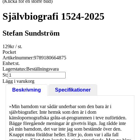
(Klicka för en större bild)
Självbiografi 1524-2025
Stefan Sundström
129
kr
/ st.
Pocket
Artikelnummer:
9789180664875
Enhet:
st.
Lagerstatus:
Beställningsvara
St:
Lägg i varukorg
Beskrivning
Specifikationer
»Min barndom var sådär underbar som den bara är i
självbiografier. Inte hemsk som den är i dom
känslopornografiska gråta-ut-programmen i teve nuförtiden.
Bägge föregående meningar är givetvis lögn. Jag rådde inte
på min barndom, det var inte jag som bestämde över den.
Knappt mina föräldrar heller. Eller jo, dom var i alla fall