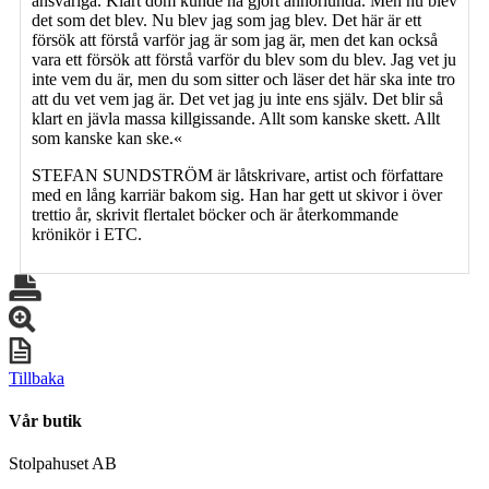
ansvariga. Klart dom kunde ha gjort annorlunda. Men nu blev
det som det blev. Nu blev jag som jag blev. Det här är ett
försök att förstå varför jag är som jag är, men det kan också
vara ett försök att förstå varför du blev som du blev. Jag vet ju
inte vem du är, men du som sitter och läser det här ska inte tro
att du vet vem jag är. Det vet jag ju inte ens själv. Det blir så
klart en jävla massa killgissande. Allt som kanske skett. Allt
som kanske kan ske.«
STEFAN SUNDSTRÖM är låtskrivare, artist och författare
med en lång karriär bakom sig. Han har gett ut skivor i över
trettio år, skrivit flertalet böcker och är återkommande
krönikör i ETC.
Tillbaka
Vår butik
Stolpahuset AB