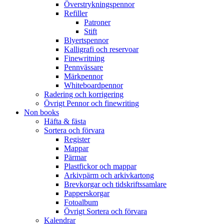
Överstrykningspennor
Refiller
Patroner
Stift
Blyertspennor
Kalligrafi och reservoar
Finewritning
Pennvässare
Märkpennor
Whiteboardpennor
Radering och korrigering
Övrigt Pennor och finewriting
Non books
Häfta & fästa
Sortera och förvara
Register
Mappar
Pärmar
Plastfickor och mappar
Arkivpärm och arkivkartong
Brevkorgar och tidskriftssamlare
Papperskorgar
Fotoalbum
Övrigt Sortera och förvara
Kalendrar