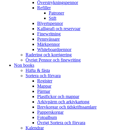
Överstrykningspennor
Refiller
Patroner
Stift
Blyertspennor
Kalligrafi och reservoar
Finewritning
Pennvässare
Märkpennor
Whiteboardpennor
Radering och korrigering
Övrigt Pennor och finewriting
Non books
Häfta & fästa
Sortera och förvara
Register
Mappar
Pärmar
Plastfickor och mappar
Arkivpärm och arkivkartong
Brevkorgar och tidskriftssamlare
Papperskorgar
Fotoalbum
Övrigt Sortera och förvara
Kalendrar