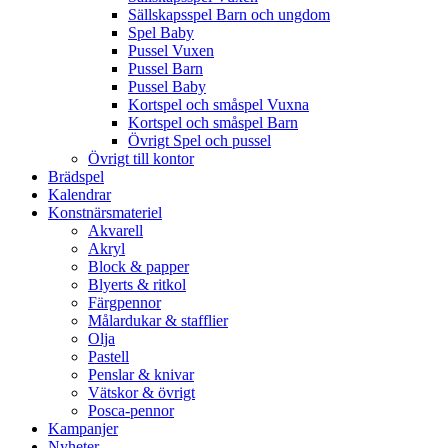
Sällskapsspel Barn och ungdom
Spel Baby
Pussel Vuxen
Pussel Barn
Pussel Baby
Kortspel och småspel Vuxna
Kortspel och småspel Barn
Övrigt Spel och pussel
Övrigt till kontor
Brädspel
Kalendrar
Konstnärsmateriel
Akvarell
Akryl
Block & papper
Blyerts & ritkol
Färgpennor
Målardukar & stafflier
Olja
Pastell
Penslar & knivar
Vätskor & övrigt
Posca-pennor
Kampanjer
Nyheter