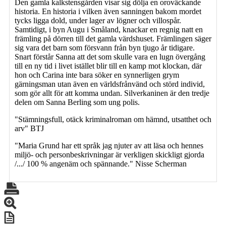
Den gamla kalkstensgården visar sig dölja en oroväckande
historia. En historia i vilken även sanningen bakom mordet
tycks ligga dold, under lager av lögner och villospår.
Samtidigt, i byn Augu i Småland, knackar en regnig natt en
främling på dörren till det gamla värdshuset. Främlingen säger
sig vara det barn som försvann från byn tjugo år tidigare.
Snart förstår Sanna att det som skulle vara en lugn övergång
till en ny tid i livet istället blir till en kamp mot klockan, där
hon och Carina inte bara söker en synnerligen grym
gärningsman utan även en världsfrånvänd och störd individ,
som gör allt för att komma undan. Silverkaninen är den tredje
delen om Sanna Berling som ung polis.
"Stämningsfull, otäck kriminalroman om hämnd, utsatthet och
arv" BTJ
"Maria Grund har ett språk jag njuter av att läsa och hennes
miljö- och personbeskrivningar är verkligen skickligt gjorda
/.../ 100 % angenäm och spännande." Nisse Scherman