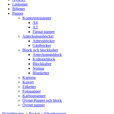
Läslustan
Biljetter
Papper
Kopieringspapper
A4
A3
Färgat papper
Anteckningsböcker
Adressböcker
Gästböcker
Block och blockkuber
Anteckningsblock
Kollegieblock
Blockkuber
Notisar
Blanketter
Kartong
Kuvert
Etiketter
Fotopapper
Karbonpapper
Övrigt Papper och block
Övrigt papper
Skönlitteratur.
>
Pocket
>
Silverkaninen