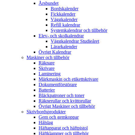
Årsbundet
Bordskalender
Fickkalender
Väggkalender
Refill kalendrar
Systemkalendrar och tillbehör
Elev- och skolkalendrar
Väggkalendrar Studieåret
Lärarkalender
Övrigt Kalendrar
Maskiner och tillbehör
Räknare
Skrivare
Laminering
Märkmaskin och etikettskrivare
Dokumentförstörare
Batterier
Bläckpatroner och toner
Räknerullar och kvittorullar
Övrigt Maskiner och tillbehör
Skrivbordsprodukter
Gem och gemkoppar
Hålslag
Häftapparat och häftpistol
Häftklammer och tillbehör