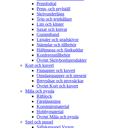
Pennfodral
Penn- och prylställ
Skrivunderlägg
Tejp och tejphållare
Lim och klister
Saxar och knivar
Gummiband
Linjaler och gradskivor
Stämplar och tillbehör
Häftmassa och fästkuddar
Konferenstillbehör
Övrigt Skrivbordsprodukter
Kort och kuvert
Finpapper och kuvert
Omslagspapper och present
Brevpåsar och provsäckar
Övrigt Kort och kuvert
Måla och pyssla
Ritblock
Färgläggning
Konstnärsmaterial
Hobbymaterial
Övrigt Måla och pyssla
Spel och pussel
Sällskapsspel Vuxen