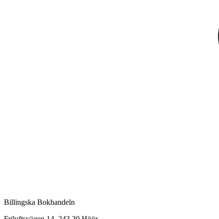
Billingska Bokhandeln
Friluftsvägen 14, 243 30 Höör