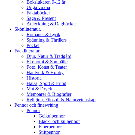
Bokslukaren 9-12 år
Unga vuxna
Faktaböcker
Saga & Present
Anteckning & Dagböcker
Skönlitteratur.
Romaner & Lyrik
Spänning & Thrillers
Pocket
Facklitteratur.
Djur, Natur & Trädgård
Ekonomi & Samhälle
Foto, Konst & Teater
Hantverk & Hobby
Historia
Hälsa, Sport & Fritid
Mat & Dryck
Memoarer & Biografier
Religion, Filosofi & Naturvetenskap
Pennor och finewriting
Pennor
Gelkulpennor
Bläck- och kulpennor
Fiberpennor
Stiftpennor