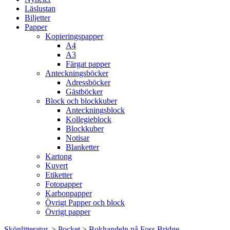
Läslustan
Biljetter
Papper
Kopieringspapper
A4
A3
Färgat papper
Anteckningsböcker
Adressböcker
Gästböcker
Block och blockkuber
Anteckningsblock
Kollegieblock
Blockkuber
Notisar
Blanketter
Kartong
Kuvert
Etiketter
Fotopapper
Karbonpapper
Övrigt Papper och block
Övrigt papper
Skönlitteratur.
>
Pocket
>
Bokhandeln på Foss Bridge