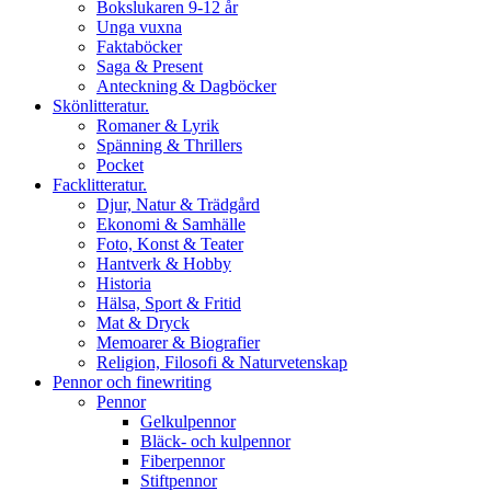
Bokslukaren 9-12 år
Unga vuxna
Faktaböcker
Saga & Present
Anteckning & Dagböcker
Skönlitteratur.
Romaner & Lyrik
Spänning & Thrillers
Pocket
Facklitteratur.
Djur, Natur & Trädgård
Ekonomi & Samhälle
Foto, Konst & Teater
Hantverk & Hobby
Historia
Hälsa, Sport & Fritid
Mat & Dryck
Memoarer & Biografier
Religion, Filosofi & Naturvetenskap
Pennor och finewriting
Pennor
Gelkulpennor
Bläck- och kulpennor
Fiberpennor
Stiftpennor