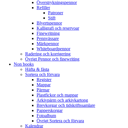
Överstrykningspennor
Refiller
Patroner
Stift
Blyertspennor
Kalligrafi och reservoar
Finewritning
Pennvässare
Märkpennor
Whiteboardpennor
Radering och korrigering
Övrigt Pennor och finewriting
Non books
Häfta & fästa
Sortera och förvara
Register
Mappar
Pärmar
Plastfickor och mappar
Arkivpärm och arkivkartong
Brevkorgar och tidskriftssamlare
Papperskorgar
Fotoalbum
Övrigt Sortera och förvara
Kalendrar