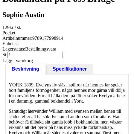
Sophie Austin
129
kr
/ st.
Pocket
Artikelnummer:
9789177998914
Enhet:
st.
Lagerstatus:
Beställningsvara
St:
Lägg i varukorg
Beskrivning
Specifikationer
YORK 1899. Evelyns liv slås i spillror när hennes far spelar
bort familjens förmögenhet, något hennes mor gärna vill dölja
för omvärlden. För att hålla dem på fötter söker Evelyn arbete
i en dammig, gammal bokhandel i York.
Samtidigt återvänder William med svansen mellan benen till
staden efter att ha sökt lyckan i London som författare. Han
behöver få tillbaka sitt gamla jobb i bokhandeln, men vägrar
erkänna att det beror på hans misslyckade författarskap.
Evelyn och William är således rivaler om samma tjänst men