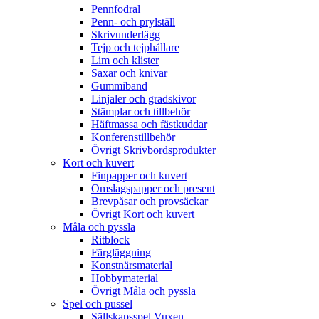
Pennfodral
Penn- och prylställ
Skrivunderlägg
Tejp och tejphållare
Lim och klister
Saxar och knivar
Gummiband
Linjaler och gradskivor
Stämplar och tillbehör
Häftmassa och fästkuddar
Konferenstillbehör
Övrigt Skrivbordsprodukter
Kort och kuvert
Finpapper och kuvert
Omslagspapper och present
Brevpåsar och provsäckar
Övrigt Kort och kuvert
Måla och pyssla
Ritblock
Färgläggning
Konstnärsmaterial
Hobbymaterial
Övrigt Måla och pyssla
Spel och pussel
Sällskapsspel Vuxen