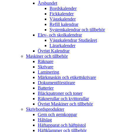
Årsbundet
Bordskalender
Fickkalender
Väggkalender
Refill kalendrar
Systemkalendrar och tillbehör
Elev- och skolkalendrar
Väggkalendrar Studieåret
Lärarkalender
Övrigt Kalendrar
Maskiner och tillbehör
Räknare
Skrivare
Laminering
Märkmaskin och etikettskrivare
Dokumentförstörare
Batterier
Bläckpatroner och toner
Räknerullar och kvittorullar
Övrigt Maskiner och tillbehör
Skrivbordsprodukter
Gem och gemkoppar
Hålslag
Häftapparat och häftpistol
Häftklammer och tillbehör