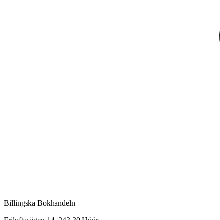
Billingska Bokhandeln
Friluftsvägen 14, 243 30 Höör