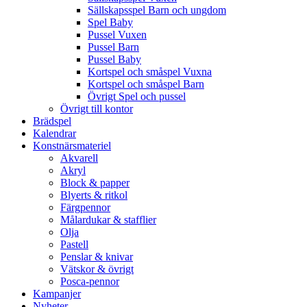
Sällskapsspel Barn och ungdom
Spel Baby
Pussel Vuxen
Pussel Barn
Pussel Baby
Kortspel och småspel Vuxna
Kortspel och småspel Barn
Övrigt Spel och pussel
Övrigt till kontor
Brädspel
Kalendrar
Konstnärsmateriel
Akvarell
Akryl
Block & papper
Blyerts & ritkol
Färgpennor
Målardukar & stafflier
Olja
Pastell
Penslar & knivar
Vätskor & övrigt
Posca-pennor
Kampanjer
Nyheter