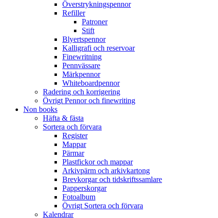
Överstrykningspennor
Refiller
Patroner
Stift
Blyertspennor
Kalligrafi och reservoar
Finewritning
Pennvässare
Märkpennor
Whiteboardpennor
Radering och korrigering
Övrigt Pennor och finewriting
Non books
Häfta & fästa
Sortera och förvara
Register
Mappar
Pärmar
Plastfickor och mappar
Arkivpärm och arkivkartong
Brevkorgar och tidskriftssamlare
Papperskorgar
Fotoalbum
Övrigt Sortera och förvara
Kalendrar