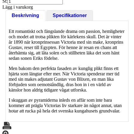
St:
Lägg i varukorg
Beskrivning
Specifikationer
Ett romantiskt och fängslande drama om passion, hemligheter
och modet att trotsa plikten för kärlekens skull. Det är vinter
år 1890 när kronprinsessan Victoria med sin make, kronprins
Gustav, reser till Egypten. För henne är resan en chans att
återhämta sig, att låta solen och stillheten läka det som hänt
sedan sonen Eriks födelse.
Men bakom den perfekta fasaden av kunglig plikt finns ett
hjärta som längtar efter mer. När Victoria spenderar mer tid
med sin makes adjutant Gustav von Blixen, en man lika
förbjuden som oemotståndlig, dras hon in i en värld av
känslor hon aldrig tidigare vågat utforska.
I skuggan av pyramiderna inleds en affär som inte bara
kommer att prägla Victorias liv starkare än något annat, utan
hotar att rucka på hela det svenska kungahusets grundvalar.