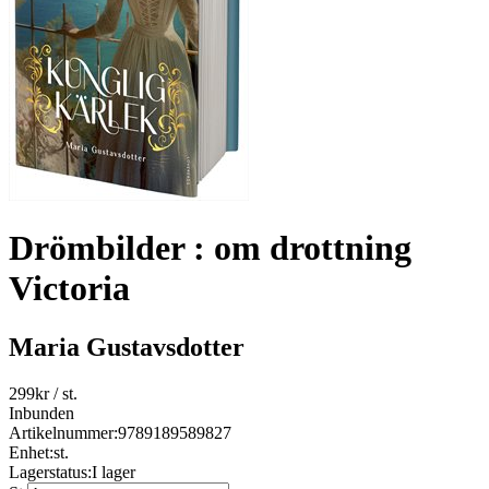
Drömbilder : om drottning
Victoria
Maria Gustavsdotter
299
kr
/ st.
Inbunden
Artikelnummer:
9789189589827
Enhet:
st.
Lagerstatus:
I lager