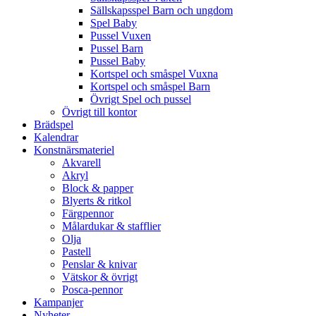
Sällskapsspel Barn och ungdom
Spel Baby
Pussel Vuxen
Pussel Barn
Pussel Baby
Kortspel och småspel Vuxna
Kortspel och småspel Barn
Övrigt Spel och pussel
Övrigt till kontor
Brädspel
Kalendrar
Konstnärsmateriel
Akvarell
Akryl
Block & papper
Blyerts & ritkol
Färgpennor
Målardukar & stafflier
Olja
Pastell
Penslar & knivar
Vätskor & övrigt
Posca-pennor
Kampanjer
Nyheter