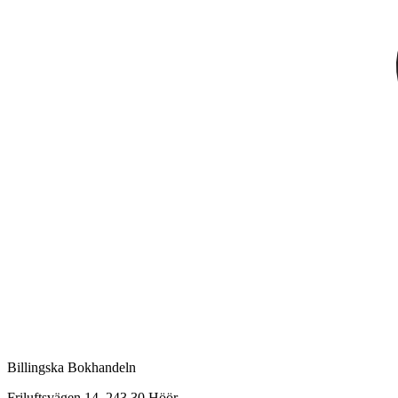
Billingska Bokhandeln
Friluftsvägen 14, 243 30 Höör