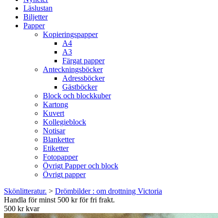
Läslustan
Biljetter
Papper
Kopieringspapper
A4
A3
Färgat papper
Anteckningsböcker
Adressböcker
Gästböcker
Block och blockkuber
Kartong
Kuvert
Kollegieblock
Notisar
Blanketter
Etiketter
Fotopapper
Övrigt Papper och block
Övrigt papper
Skönlitteratur.
>
Drömbilder : om drottning Victoria
Handla för minst 500 kr för fri frakt.
500 kr kvar