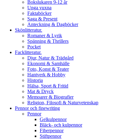
Bokslukaren 9-12 år
Unga vuxna
Faktaböcker
Saga & Present
Anteckning & Dagböcker
Skönlitteratur.
Romaner & Lyrik
Spänning & Thrillers
Pocket
Facklitteratur.
Djur, Natur & Trädgård
Ekonomi & Samhälle
Foto, Konst & Teater
Hantverk & Hobby
Historia
Hälsa, Sport & Fritid
Mat & Dryck
Memoarer & Biografier
Religion, Filosofi & Naturvetenskap
Pennor och finewriting
Pennor
Gelkulpennor
Bläck- och kulpennor
Fiberpennor
Stiftpennor