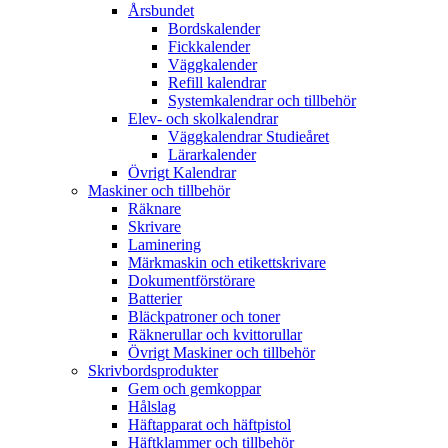
Årsbundet
Bordskalender
Fickkalender
Väggkalender
Refill kalendrar
Systemkalendrar och tillbehör
Elev- och skolkalendrar
Väggkalendrar Studieåret
Lärarkalender
Övrigt Kalendrar
Maskiner och tillbehör
Räknare
Skrivare
Laminering
Märkmaskin och etikettskrivare
Dokumentförstörare
Batterier
Bläckpatroner och toner
Räknerullar och kvittorullar
Övrigt Maskiner och tillbehör
Skrivbordsprodukter
Gem och gemkoppar
Hålslag
Häftapparat och häftpistol
Häftklammer och tillbehör