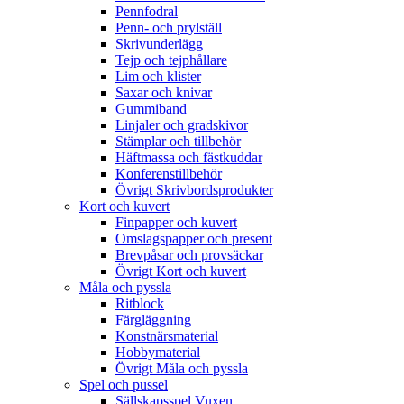
Pennfodral
Penn- och prylställ
Skrivunderlägg
Tejp och tejphållare
Lim och klister
Saxar och knivar
Gummiband
Linjaler och gradskivor
Stämplar och tillbehör
Häftmassa och fästkuddar
Konferenstillbehör
Övrigt Skrivbordsprodukter
Kort och kuvert
Finpapper och kuvert
Omslagspapper och present
Brevpåsar och provsäckar
Övrigt Kort och kuvert
Måla och pyssla
Ritblock
Färgläggning
Konstnärsmaterial
Hobbymaterial
Övrigt Måla och pyssla
Spel och pussel
Sällskapsspel Vuxen