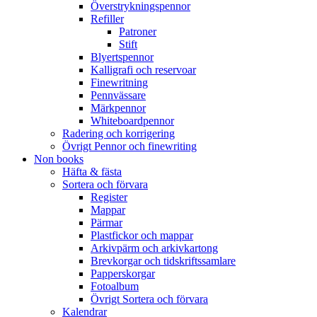
Överstrykningspennor
Refiller
Patroner
Stift
Blyertspennor
Kalligrafi och reservoar
Finewritning
Pennvässare
Märkpennor
Whiteboardpennor
Radering och korrigering
Övrigt Pennor och finewriting
Non books
Häfta & fästa
Sortera och förvara
Register
Mappar
Pärmar
Plastfickor och mappar
Arkivpärm och arkivkartong
Brevkorgar och tidskriftssamlare
Papperskorgar
Fotoalbum
Övrigt Sortera och förvara
Kalendrar