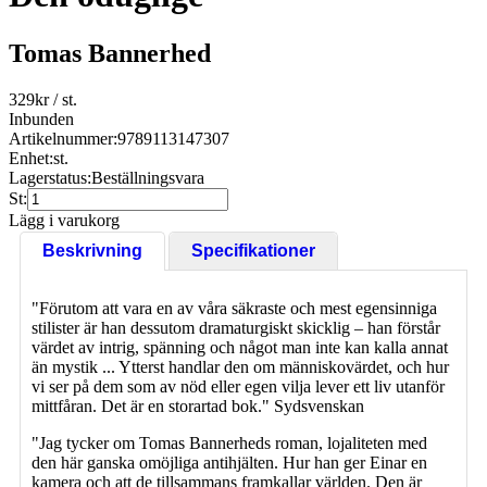
Tomas Bannerhed
329
kr
/ st.
Inbunden
Artikelnummer:
9789113147307
Enhet:
st.
Lagerstatus:
Beställningsvara
St:
Lägg i varukorg
Beskrivning
Specifikationer
"Förutom att vara en av våra säkraste och mest egensinniga
stilister är han dessutom dramaturgiskt skicklig – han förstår
värdet av intrig, spänning och något man inte kan kalla annat
än mystik ... Ytterst handlar den om människovärdet, och hur
vi ser på dem som av nöd eller egen vilja lever ett liv utanför
mittfåran. Det är en storartad bok." Sydsvenskan
"Jag tycker om Tomas Bannerheds roman, lojaliteten med
den här ganska omöjliga antihjälten. Hur han ger Einar en
kamera och att de tillsammans framkallar världen. Den är