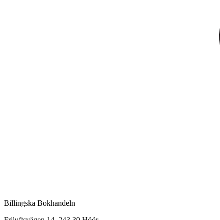
Billingska Bokhandeln
Friluftsvägen 14, 243 30 Höör