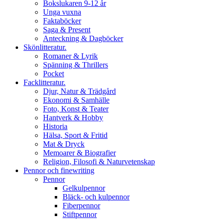
Bokslukaren 9-12 år
Unga vuxna
Faktaböcker
Saga & Present
Anteckning & Dagböcker
Skönlitteratur.
Romaner & Lyrik
Spänning & Thrillers
Pocket
Facklitteratur.
Djur, Natur & Trädgård
Ekonomi & Samhälle
Foto, Konst & Teater
Hantverk & Hobby
Historia
Hälsa, Sport & Fritid
Mat & Dryck
Memoarer & Biografier
Religion, Filosofi & Naturvetenskap
Pennor och finewriting
Pennor
Gelkulpennor
Bläck- och kulpennor
Fiberpennor
Stiftpennor