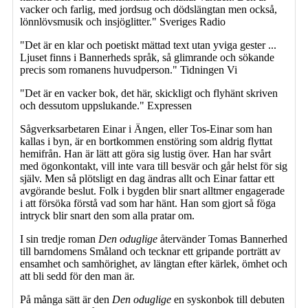
vacker och farlig, med jordsug och dödslängtan men också,
lönnlövsmusik och insjöglitter." Sveriges Radio
"Det är en klar och poetiskt mättad text utan yviga gester ...
Ljuset finns i Bannerheds språk, så glimrande och sökande
precis som romanens huvudperson." Tidningen Vi
"Det är en vacker bok, det här, skickligt och flyhänt skriven
och dessutom uppslukande." Expressen
Sågverksarbetaren Einar i Ängen, eller Tos-Einar som han
kallas i byn, är en bortkommen enstöring som aldrig flyttat
hemifrån. Han är lätt att göra sig lustig över. Han har svårt
med ögonkontakt, vill inte vara till besvär och går helst för sig
själv. Men så plötsligt en dag ändras allt och Einar fattar ett
avgörande beslut. Folk i bygden blir snart alltmer engagerade
i att försöka förstå vad som har hänt. Han som gjort så föga
intryck blir snart den som alla pratar om.
I sin tredje roman
Den oduglige
återvänder Tomas Bannerhed
till barndomens Småland och tecknar ett gripande porträtt av
ensamhet och samhörighet, av längtan efter kärlek, ömhet och
att bli sedd för den man är.
På många sätt är den
Den oduglige
en syskonbok till debuten