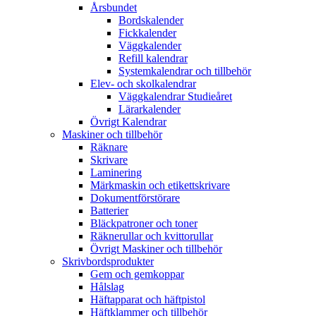
Årsbundet
Bordskalender
Fickkalender
Väggkalender
Refill kalendrar
Systemkalendrar och tillbehör
Elev- och skolkalendrar
Väggkalendrar Studieåret
Lärarkalender
Övrigt Kalendrar
Maskiner och tillbehör
Räknare
Skrivare
Laminering
Märkmaskin och etikettskrivare
Dokumentförstörare
Batterier
Bläckpatroner och toner
Räknerullar och kvittorullar
Övrigt Maskiner och tillbehör
Skrivbordsprodukter
Gem och gemkoppar
Hålslag
Häftapparat och häftpistol
Häftklammer och tillbehör