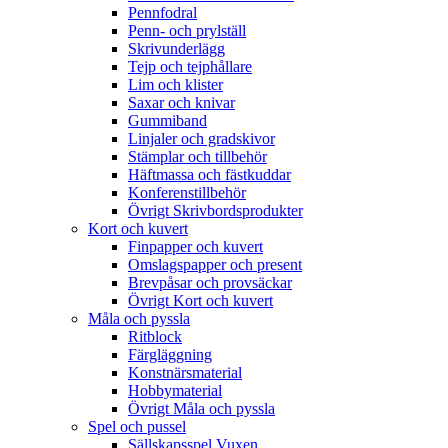
Pennfodral
Penn- och prylställ
Skrivunderlägg
Tejp och tejphållare
Lim och klister
Saxar och knivar
Gummiband
Linjaler och gradskivor
Stämplar och tillbehör
Häftmassa och fästkuddar
Konferenstillbehör
Övrigt Skrivbordsprodukter
Kort och kuvert
Finpapper och kuvert
Omslagspapper och present
Brevpåsar och provsäckar
Övrigt Kort och kuvert
Måla och pyssla
Ritblock
Färgläggning
Konstnärsmaterial
Hobbymaterial
Övrigt Måla och pyssla
Spel och pussel
Sällskapsspel Vuxen