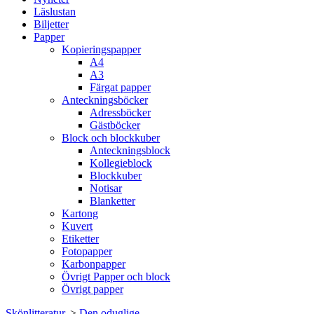
Läslustan
Biljetter
Papper
Kopieringspapper
A4
A3
Färgat papper
Anteckningsböcker
Adressböcker
Gästböcker
Block och blockkuber
Anteckningsblock
Kollegieblock
Blockkuber
Notisar
Blanketter
Kartong
Kuvert
Etiketter
Fotopapper
Karbonpapper
Övrigt Papper och block
Övrigt papper
Skönlitteratur.
>
Den oduglige