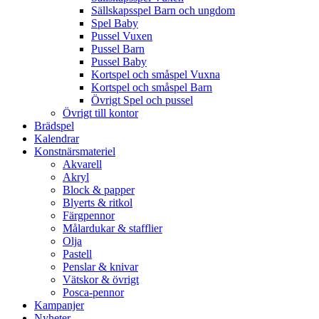
Sällskapsspel Barn och ungdom
Spel Baby
Pussel Vuxen
Pussel Barn
Pussel Baby
Kortspel och småspel Vuxna
Kortspel och småspel Barn
Övrigt Spel och pussel
Övrigt till kontor
Brädspel
Kalendrar
Konstnärsmateriel
Akvarell
Akryl
Block & papper
Blyerts & ritkol
Färgpennor
Målardukar & stafflier
Olja
Pastell
Penslar & knivar
Vätskor & övrigt
Posca-pennor
Kampanjer
Nyheter