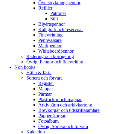
Överstrykningspennor
Refiller
Patroner
Stift
Blyertspennor
Kalligrafi och reservoar
Finewritning
Pennvässare
Märkpennor
Whiteboardpennor
Radering och korrigering
Övrigt Pennor och finewriting
Non books
Häfta & fästa
Sortera och förvara
Register
Mappar
Pärmar
Plastfickor och mappar
Arkivpärm och arkivkartong
Brevkorgar och tidskriftssamlare
Papperskorgar
Fotoalbum
Övrigt Sortera och förvara
Kalendrar