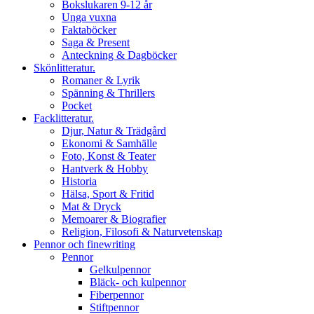
Bokslukaren 9-12 år
Unga vuxna
Faktaböcker
Saga & Present
Anteckning & Dagböcker
Skönlitteratur.
Romaner & Lyrik
Spänning & Thrillers
Pocket
Facklitteratur.
Djur, Natur & Trädgård
Ekonomi & Samhälle
Foto, Konst & Teater
Hantverk & Hobby
Historia
Hälsa, Sport & Fritid
Mat & Dryck
Memoarer & Biografier
Religion, Filosofi & Naturvetenskap
Pennor och finewriting
Pennor
Gelkulpennor
Bläck- och kulpennor
Fiberpennor
Stiftpennor