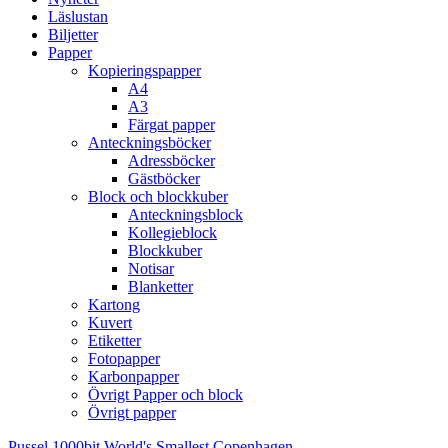
Läslustan
Biljetter
Papper
Kopieringspapper
A4
A3
Färgat papper
Anteckningsböcker
Adressböcker
Gästböcker
Block och blockkuber
Anteckningsblock
Kollegieblock
Blockkuber
Notisar
Blanketter
Kartong
Kuvert
Etiketter
Fotopapper
Karbonpapper
Övrigt Papper och block
Övrigt papper
Pussel 1000bit World's Smallest Copenhagen