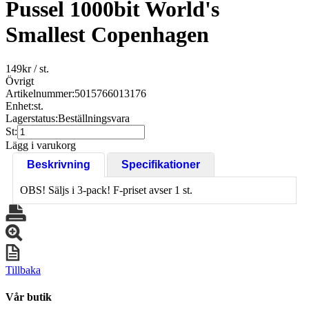
Pussel 1000bit World's
Smallest Copenhagen
149
kr
/ st.
Övrigt
Artikelnummer:
5015766013176
Enhet:
st.
Lagerstatus:
Beställningsvara
St:
Lägg i varukorg
Beskrivning
Specifikationer
OBS! Säljs i 3-pack! F-priset avser 1 st.
Tillbaka
Vår butik