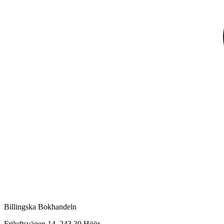
Billingska Bokhandeln
Friluftsvägen 14, 243 30 Höör