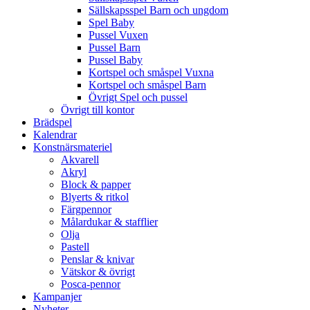
Sällskapsspel Barn och ungdom
Spel Baby
Pussel Vuxen
Pussel Barn
Pussel Baby
Kortspel och småspel Vuxna
Kortspel och småspel Barn
Övrigt Spel och pussel
Övrigt till kontor
Brädspel
Kalendrar
Konstnärsmateriel
Akvarell
Akryl
Block & papper
Blyerts & ritkol
Färgpennor
Målardukar & stafflier
Olja
Pastell
Penslar & knivar
Vätskor & övrigt
Posca-pennor
Kampanjer
Nyheter