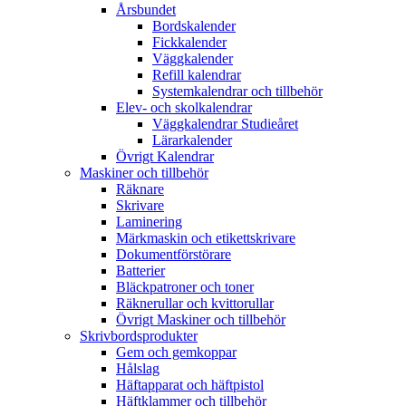
Årsbundet
Bordskalender
Fickkalender
Väggkalender
Refill kalendrar
Systemkalendrar och tillbehör
Elev- och skolkalendrar
Väggkalendrar Studieåret
Lärarkalender
Övrigt Kalendrar
Maskiner och tillbehör
Räknare
Skrivare
Laminering
Märkmaskin och etikettskrivare
Dokumentförstörare
Batterier
Bläckpatroner och toner
Räknerullar och kvittorullar
Övrigt Maskiner och tillbehör
Skrivbordsprodukter
Gem och gemkoppar
Hålslag
Häftapparat och häftpistol
Häftklammer och tillbehör