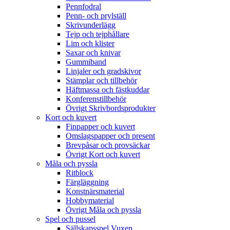
Pennfodral
Penn- och prylställ
Skrivunderlägg
Tejp och tejphållare
Lim och klister
Saxar och knivar
Gummiband
Linjaler och gradskivor
Stämplar och tillbehör
Häftmassa och fästkuddar
Konferenstillbehör
Övrigt Skrivbordsprodukter
Kort och kuvert
Finpapper och kuvert
Omslagspapper och present
Brevpåsar och provsäckar
Övrigt Kort och kuvert
Måla och pyssla
Ritblock
Färgläggning
Konstnärsmaterial
Hobbymaterial
Övrigt Måla och pyssla
Spel och pussel
Sällskapsspel Vuxen