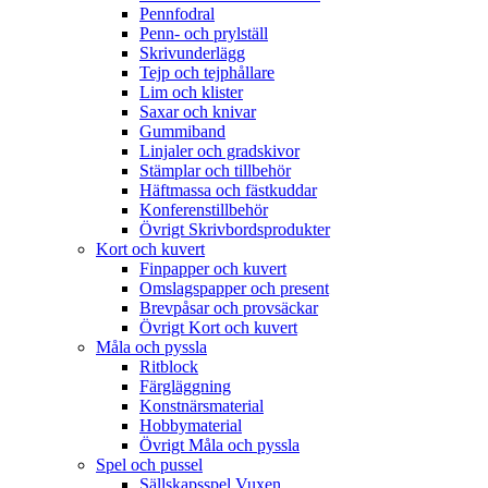
Pennfodral
Penn- och prylställ
Skrivunderlägg
Tejp och tejphållare
Lim och klister
Saxar och knivar
Gummiband
Linjaler och gradskivor
Stämplar och tillbehör
Häftmassa och fästkuddar
Konferenstillbehör
Övrigt Skrivbordsprodukter
Kort och kuvert
Finpapper och kuvert
Omslagspapper och present
Brevpåsar och provsäckar
Övrigt Kort och kuvert
Måla och pyssla
Ritblock
Färgläggning
Konstnärsmaterial
Hobbymaterial
Övrigt Måla och pyssla
Spel och pussel
Sällskapsspel Vuxen