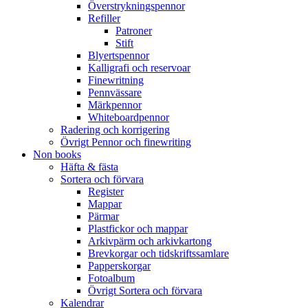
Överstrykningspennor
Refiller
Patroner
Stift
Blyertspennor
Kalligrafi och reservoar
Finewritning
Pennvässare
Märkpennor
Whiteboardpennor
Radering och korrigering
Övrigt Pennor och finewriting
Non books
Häfta & fästa
Sortera och förvara
Register
Mappar
Pärmar
Plastfickor och mappar
Arkivpärm och arkivkartong
Brevkorgar och tidskriftssamlare
Papperskorgar
Fotoalbum
Övrigt Sortera och förvara
Kalendrar