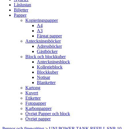
Läslustan
Biljetter
Papper
Kopieringspapper
A4
A3
Färgat papper
Anteckningsböcker
Adressböcker
Gästböcker
Block och blockkuber
Anteckningsblock
Kollegieblock
Blockkuber
Notisar
Blanketter
Kartong
Kuvert
Etiketter
Fotopapper
Karbonpapper
Övrigt Papper och block
Övrigt papper
Pennor och finewriting
>
UNI POWER TANK REFILL SNP-10