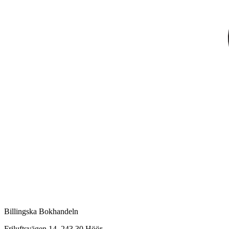
Billingska Bokhandeln
Friluftsvägen 14, 243 30 Höör