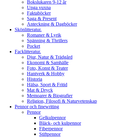
Bokslukaren 9-12 år
Unga vuxna
Faktaböcker
Saga & Present
Anteckning & Dagböcker
Skönlitteratur.
Romaner & Lyrik
Spänning & Thrillers
Pocket
Facklitteratur.
Djur, Natur & Trädgård
Ekonomi & Samhälle
Foto, Konst & Teater
Hantverk & Hobby
Historia
Hälsa, Sport & Fritid
Mat & Dryck
Memoarer & Biografier
Religion, Filosofi & Naturvetenskap
Pennor och finewriting
Pennor
Gelkulpennor
Bläck- och kulpennor
Fiberpennor
Stiftpennor