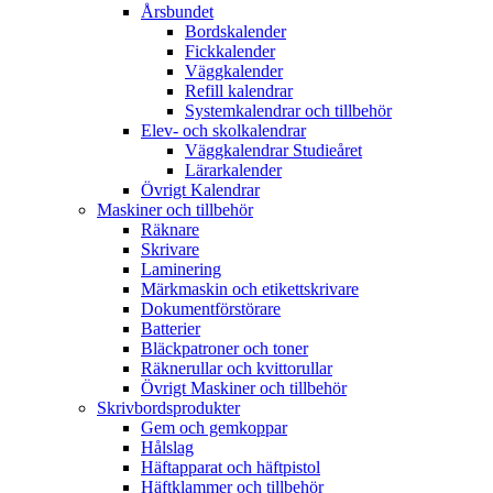
Årsbundet
Bordskalender
Fickkalender
Väggkalender
Refill kalendrar
Systemkalendrar och tillbehör
Elev- och skolkalendrar
Väggkalendrar Studieåret
Lärarkalender
Övrigt Kalendrar
Maskiner och tillbehör
Räknare
Skrivare
Laminering
Märkmaskin och etikettskrivare
Dokumentförstörare
Batterier
Bläckpatroner och toner
Räknerullar och kvittorullar
Övrigt Maskiner och tillbehör
Skrivbordsprodukter
Gem och gemkoppar
Hålslag
Häftapparat och häftpistol
Häftklammer och tillbehör