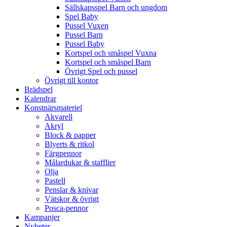
Sällskapsspel Barn och ungdom
Spel Baby
Pussel Vuxen
Pussel Barn
Pussel Baby
Kortspel och småspel Vuxna
Kortspel och småspel Barn
Övrigt Spel och pussel
Övrigt till kontor
Brädspel
Kalendrar
Konstnärsmateriel
Akvarell
Akryl
Block & papper
Blyerts & ritkol
Färgpennor
Målardukar & stafflier
Olja
Pastell
Penslar & knivar
Vätskor & övrigt
Posca-pennor
Kampanjer
Nyheter