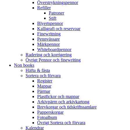
Överstrykningspennor
Refiller
Patroner
Stift
Blyertspennor
Kalligrafi och reservoar
Finewritning
Pennvässare
Märkpennor
Whiteboardpennor
Radering och korrigering
Övrigt Pennor och finewriting
Non books
Häfta & fästa
Sortera och förvara
Register
Mappar
Pärmar
Plastfickor och mappar
Arkivpärm och arkivkartong
Brevkorgar och tidskriftssamlare
Papperskorgar
Fotoalbum
Övrigt Sortera och förvara
Kalendrar