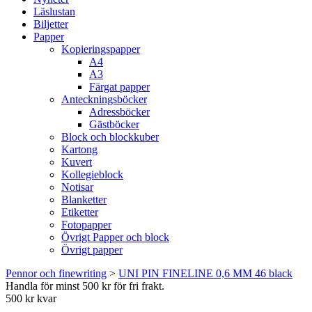
Läslustan
Biljetter
Papper
Kopieringspapper
A4
A3
Färgat papper
Anteckningsböcker
Adressböcker
Gästböcker
Block och blockkuber
Kartong
Kuvert
Kollegieblock
Notisar
Blanketter
Etiketter
Fotopapper
Övrigt Papper och block
Övrigt papper
Pennor och finewriting
>
UNI PIN FINELINE 0,6 MM 46 black
Handla för minst 500 kr för fri frakt.
500 kr kvar