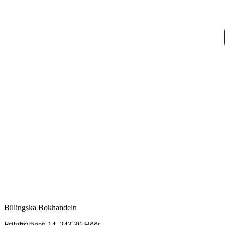
Billingska Bokhandeln
Friluftsvägen 14, 243 30 Höör