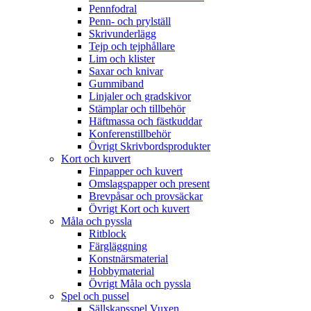
Pennfodral
Penn- och prylställ
Skrivunderlägg
Tejp och tejphållare
Lim och klister
Saxar och knivar
Gummiband
Linjaler och gradskivor
Stämplar och tillbehör
Häftmassa och fästkuddar
Konferenstillbehör
Övrigt Skrivbordsprodukter
Kort och kuvert
Finpapper och kuvert
Omslagspapper och present
Brevpåsar och provsäckar
Övrigt Kort och kuvert
Måla och pyssla
Ritblock
Färgläggning
Konstnärsmaterial
Hobbymaterial
Övrigt Måla och pyssla
Spel och pussel
Sällskapsspel Vuxen