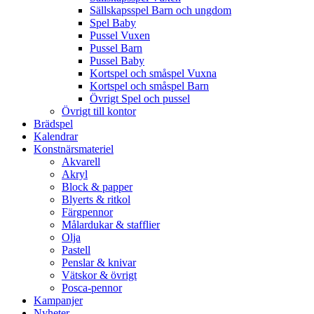
Sällskapsspel Barn och ungdom
Spel Baby
Pussel Vuxen
Pussel Barn
Pussel Baby
Kortspel och småspel Vuxna
Kortspel och småspel Barn
Övrigt Spel och pussel
Övrigt till kontor
Brädspel
Kalendrar
Konstnärsmateriel
Akvarell
Akryl
Block & papper
Blyerts & ritkol
Färgpennor
Målardukar & stafflier
Olja
Pastell
Penslar & knivar
Vätskor & övrigt
Posca-pennor
Kampanjer
Nyheter