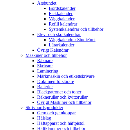
Årsbundet
Bordskalender
Fickkalender
Väggkalender
Refill kalendrar
Systemkalendrar och tillbehör
Elev- och skolkalendrar
Väggkalendrar Studieåret
Lärarkalender
Övrigt Kalendrar
Maskiner och tillbehör
Räknare
Skrivare
Laminering
Märkmaskin och etikettskrivare
Dokumentförstörare
Batterier
Bläckpatroner och toner
Räknerullar och kvittorullar
Övrigt Maskiner och tillbehör
Skrivbordsprodukter
Gem och gemkoppar
Hålslag
Häftapparat och häftpistol
Häftklammer och tillbehör