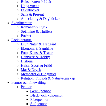
Bokslukaren 9-12 år
Unga vuxna
Faktaböcker
Saga & Present
Anteckning & Dagböcker
Skönlitteratur.
Romaner & Lyrik
Spänning & Thrillers
Pocket
Facklitteratur.
Djur, Natur & Trädgård
Ekonomi & Samhälle
Foto, Konst & Teater
Hantverk & Hobby
Historia
Hälsa, Sport & Fritid
Mat & Dryck
Memoarer & Biografier
Religion, Filosofi & Naturvetenskap
Pennor och finewriting
Pennor
Gelkulpennor
Bläck- och kulpennor
Fiberpennor
Stiftpennor