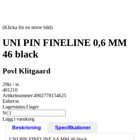
(Klicka för en större bild)
UNI PIN FINELINE 0,6 MM
46 black
Povl Klitgaard
29
kr
/ st.
401210
Artikelnummer:
4902778154625
Enhet:
st.
Lagerstatus:
I lager
St:
Lägg i varukorg
Beskrivning
Specifikationer
UNI PIN FINELINE 0,6 MM 46 black