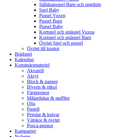
Sällskapsspel Barn och ungdom
Spel Baby
Pussel Vuxen
Pussel Barn
Pussel Baby
Kortspel och småspel Vuxna
Kortspel och småspel Barn
Övrigt Spel och pussel
Övrigt till kontor
Brädspel
Kalendrar
Konstnärsmateriel
Akvarell
Akryl
Block & papper
Blyerts & ritkol
Färgpennor
Målardukar & stafflier
Olja
Pastell
Penslar & knivar
Vätskor & övrigt
Posca-pennor
Kampanjer
Nyheter