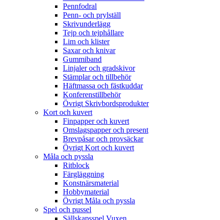
Pennfodral
Penn- och prylställ
Skrivunderlägg
Tejp och tejphållare
Lim och klister
Saxar och knivar
Gummiband
Linjaler och gradskivor
Stämplar och tillbehör
Häftmassa och fästkuddar
Konferenstillbehör
Övrigt Skrivbordsprodukter
Kort och kuvert
Finpapper och kuvert
Omslagspapper och present
Brevpåsar och provsäckar
Övrigt Kort och kuvert
Måla och pyssla
Ritblock
Färgläggning
Konstnärsmaterial
Hobbymaterial
Övrigt Måla och pyssla
Spel och pussel
Sällskapsspel Vuxen