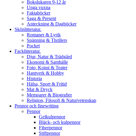
Bokslukaren 9-12 år
Unga vuxna
Faktaböcker
Saga & Present
Anteckning & Dagböcker
Skönlitteratur.
Romaner & Lyrik
Spänning & Thrillers
Pocket
Facklitteratur.
Djur, Natur & Trädgård
Ekonomi & Samhälle
Foto, Konst & Teater
Hantverk & Hobby
Historia
Hälsa, Sport & Fritid
Mat & Dryck
Memoarer & Biografier
Religion, Filosofi & Naturvetenskap
Pennor och finewriting
Pennor
Gelkulpennor
Bläck- och kulpennor
Fiberpennor
Stiftpennor