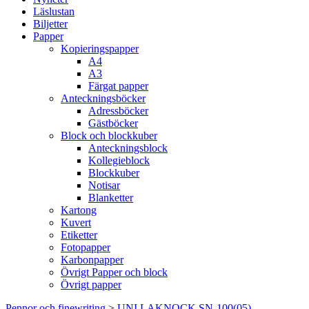
Läslustan
Biljetter
Papper
Kopieringspapper
A4
A3
Färgat papper
Anteckningsböcker
Adressböcker
Gästböcker
Block och blockkuber
Anteckningsblock
Kollegieblock
Blockkuber
Notisar
Blanketter
Kartong
Kuvert
Etiketter
Fotopapper
Karbonpapper
Övrigt Papper och block
Övrigt papper
Pennor och finewriting
>
UNI LAKNOCK SN-100(05)