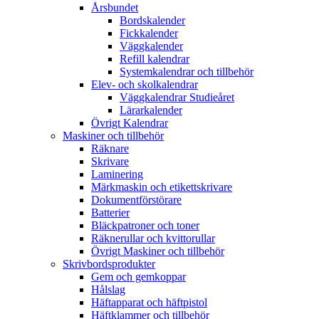
Årsbundet
Bordskalender
Fickkalender
Väggkalender
Refill kalendrar
Systemkalendrar och tillbehör
Elev- och skolkalendrar
Väggkalendrar Studieåret
Lärarkalender
Övrigt Kalendrar
Maskiner och tillbehör
Räknare
Skrivare
Laminering
Märkmaskin och etikettskrivare
Dokumentförstörare
Batterier
Bläckpatroner och toner
Räknerullar och kvittorullar
Övrigt Maskiner och tillbehör
Skrivbordsprodukter
Gem och gemkoppar
Hålslag
Häftapparat och häftpistol
Häftklammer och tillbehör