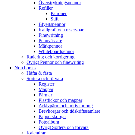
Överstrykningspennor
Refiller
Patroner
Stift
Blyertspennor
Kalligrafi och reservoar
Finewritning
Pennvässare
Märkpennor
Whiteboardpennor
Radering och korrigering
Övrigt Pennor och finewriting
Non books
Häfta & fästa
Sortera och förvara
Register
Mappar
Pärmar
Plastfickor och mappar
Arkivpärm och arkivkartong
Brevkorgar och tidskriftssamlare
Papperskorgar
Fotoalbum
Övrigt Sortera och förvara
Kalendrar