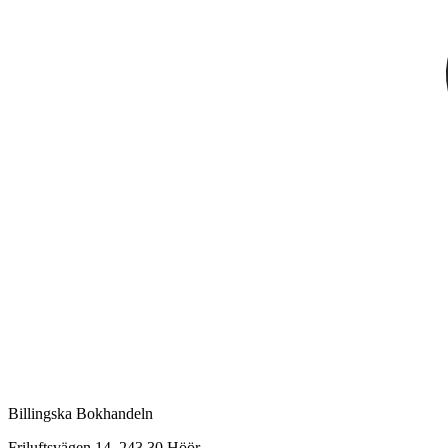
Billingska Bokhandeln
Friluftsvägen 14, 243 30 Höör