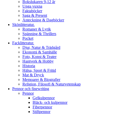
Bokslukaren 9-12 år
Unga vuxna
Faktaböcker
Saga & Present
Anteckning & Dagböcker
Skönlitteratur.
Romaner & Lyrik
Spänning & Thrillers
Pocket
Facklitteratur.
Djur, Natur & Trädgård
Ekonomi & Samhälle
Foto, Konst & Teater
Hantverk & Hobby
Historia
Hälsa, Sport & Fritid
Mat & Dryck
Memoarer & Biografier
Religion, Filosofi & Naturvetenskap
Pennor och finewriting
Pennor
Gelkulpennor
Bläck- och kulpennor
Fiberpennor
Stiftpennor