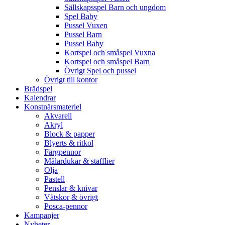
Sällskapsspel Barn och ungdom
Spel Baby
Pussel Vuxen
Pussel Barn
Pussel Baby
Kortspel och småspel Vuxna
Kortspel och småspel Barn
Övrigt Spel och pussel
Övrigt till kontor
Brädspel
Kalendrar
Konstnärsmateriel
Akvarell
Akryl
Block & papper
Blyerts & ritkol
Färgpennor
Målardukar & stafflier
Olja
Pastell
Penslar & knivar
Vätskor & övrigt
Posca-pennor
Kampanjer
Nyheter