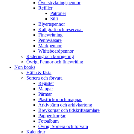
Överstrykningspennor
Refiller
Patroner
Stift
Blyertspennor
Kalligrafi och reservoar
Finewritning
Pennvässare
Märkpennor
Whiteboardpennor
Radering och korrigering
Övrigt Pennor och finewriting
Non books
Häfta & fästa
Sortera och förvara
Register
Mappar
Pärmar
Plastfickor och mappar
Arkivpärm och arkivkartong
Brevkorgar och tidskriftssamlare
Papperskorgar
Fotoalbum
Övrigt Sortera och förvara
Kalendrar