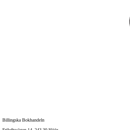
Billingska Bokhandeln
Friluftsvägen 14, 243 30 Höör