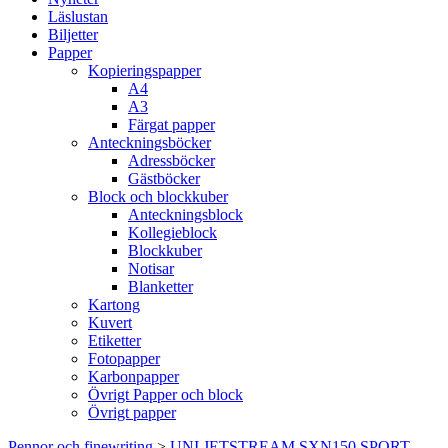
Läslustan
Biljetter
Papper
Kopieringspapper
A4
A3
Färgat papper
Anteckningsböcker
Adressböcker
Gästböcker
Block och blockkuber
Anteckningsblock
Kollegieblock
Blockkuber
Notisar
Blanketter
Kartong
Kuvert
Etiketter
Fotopapper
Karbonpapper
Övrigt Papper och block
Övrigt papper
Pennor och finewriting
>
UNI JETSTREAM SXN150 SPORT