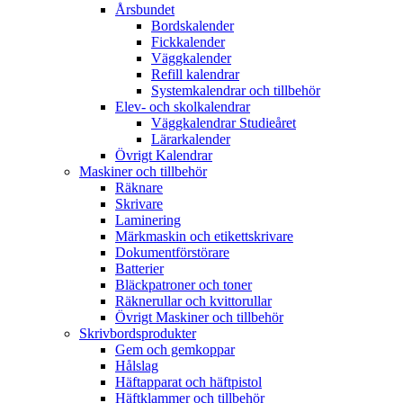
Årsbundet
Bordskalender
Fickkalender
Väggkalender
Refill kalendrar
Systemkalendrar och tillbehör
Elev- och skolkalendrar
Väggkalendrar Studieåret
Lärarkalender
Övrigt Kalendrar
Maskiner och tillbehör
Räknare
Skrivare
Laminering
Märkmaskin och etikettskrivare
Dokumentförstörare
Batterier
Bläckpatroner och toner
Räknerullar och kvittorullar
Övrigt Maskiner och tillbehör
Skrivbordsprodukter
Gem och gemkoppar
Hålslag
Häftapparat och häftpistol
Häftklammer och tillbehör