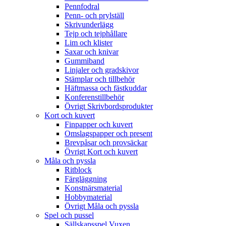
Pennfodral
Penn- och prylställ
Skrivunderlägg
Tejp och tejphållare
Lim och klister
Saxar och knivar
Gummiband
Linjaler och gradskivor
Stämplar och tillbehör
Häftmassa och fästkuddar
Konferenstillbehör
Övrigt Skrivbordsprodukter
Kort och kuvert
Finpapper och kuvert
Omslagspapper och present
Brevpåsar och provsäckar
Övrigt Kort och kuvert
Måla och pyssla
Ritblock
Färgläggning
Konstnärsmaterial
Hobbymaterial
Övrigt Måla och pyssla
Spel och pussel
Sällskapsspel Vuxen