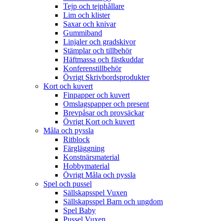
Tejp och tejphållare
Lim och klister
Saxar och knivar
Gummiband
Linjaler och gradskivor
Stämplar och tillbehör
Häftmassa och fästkuddar
Konferenstillbehör
Övrigt Skrivbordsprodukter
Kort och kuvert
Finpapper och kuvert
Omslagspapper och present
Brevpåsar och provsäckar
Övrigt Kort och kuvert
Måla och pyssla
Ritblock
Färgläggning
Konstnärsmaterial
Hobbymaterial
Övrigt Måla och pyssla
Spel och pussel
Sällskapsspel Vuxen
Sällskapsspel Barn och ungdom
Spel Baby
Pussel Vuxen