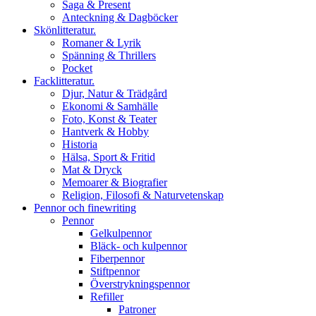
Saga & Present
Anteckning & Dagböcker
Skönlitteratur.
Romaner & Lyrik
Spänning & Thrillers
Pocket
Facklitteratur.
Djur, Natur & Trädgård
Ekonomi & Samhälle
Foto, Konst & Teater
Hantverk & Hobby
Historia
Hälsa, Sport & Fritid
Mat & Dryck
Memoarer & Biografier
Religion, Filosofi & Naturvetenskap
Pennor och finewriting
Pennor
Gelkulpennor
Bläck- och kulpennor
Fiberpennor
Stiftpennor
Överstrykningspennor
Refiller
Patroner