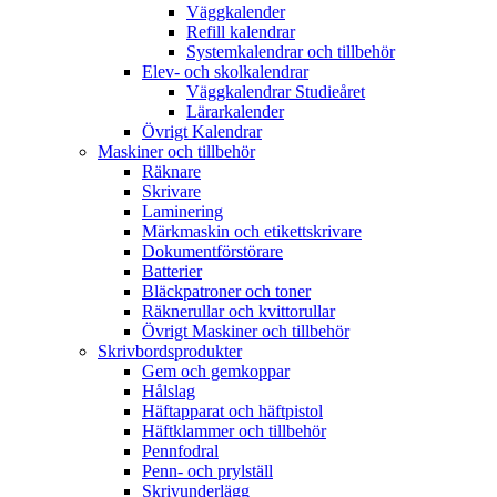
Väggkalender
Refill kalendrar
Systemkalendrar och tillbehör
Elev- och skolkalendrar
Väggkalendrar Studieåret
Lärarkalender
Övrigt Kalendrar
Maskiner och tillbehör
Räknare
Skrivare
Laminering
Märkmaskin och etikettskrivare
Dokumentförstörare
Batterier
Bläckpatroner och toner
Räknerullar och kvittorullar
Övrigt Maskiner och tillbehör
Skrivbordsprodukter
Gem och gemkoppar
Hålslag
Häftapparat och häftpistol
Häftklammer och tillbehör
Pennfodral
Penn- och prylställ
Skrivunderlägg