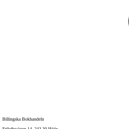
Billingska Bokhandeln
Friluftsvägen 14, 243 30 Höör