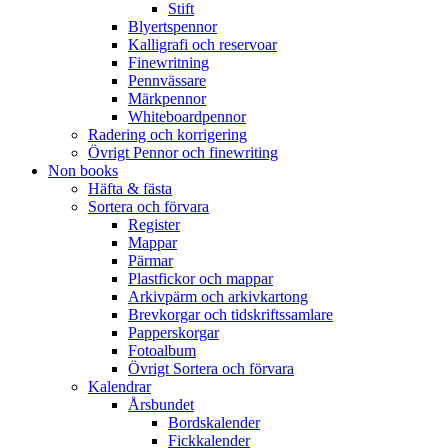
Stift
Blyertspennor
Kalligrafi och reservoar
Finewritning
Pennvässare
Märkpennor
Whiteboardpennor
Radering och korrigering
Övrigt Pennor och finewriting
Non books
Häfta & fästa
Sortera och förvara
Register
Mappar
Pärmar
Plastfickor och mappar
Arkivpärm och arkivkartong
Brevkorgar och tidskriftssamlare
Papperskorgar
Fotoalbum
Övrigt Sortera och förvara
Kalendrar
Årsbundet
Bordskalender
Fickkalender