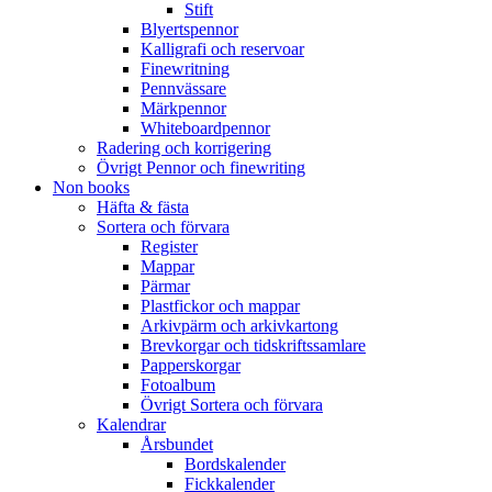
Stift
Blyertspennor
Kalligrafi och reservoar
Finewritning
Pennvässare
Märkpennor
Whiteboardpennor
Radering och korrigering
Övrigt Pennor och finewriting
Non books
Häfta & fästa
Sortera och förvara
Register
Mappar
Pärmar
Plastfickor och mappar
Arkivpärm och arkivkartong
Brevkorgar och tidskriftssamlare
Papperskorgar
Fotoalbum
Övrigt Sortera och förvara
Kalendrar
Årsbundet
Bordskalender
Fickkalender