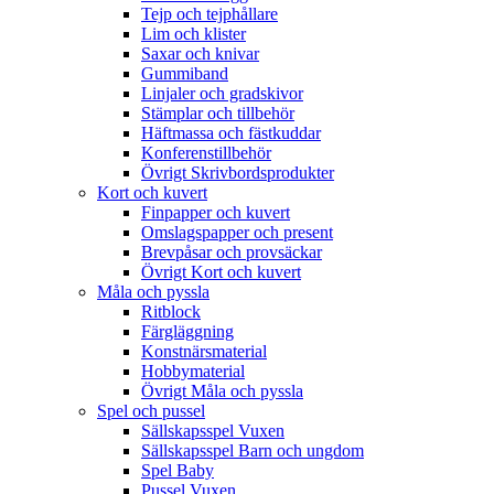
Tejp och tejphållare
Lim och klister
Saxar och knivar
Gummiband
Linjaler och gradskivor
Stämplar och tillbehör
Häftmassa och fästkuddar
Konferenstillbehör
Övrigt Skrivbordsprodukter
Kort och kuvert
Finpapper och kuvert
Omslagspapper och present
Brevpåsar och provsäckar
Övrigt Kort och kuvert
Måla och pyssla
Ritblock
Färgläggning
Konstnärsmaterial
Hobbymaterial
Övrigt Måla och pyssla
Spel och pussel
Sällskapsspel Vuxen
Sällskapsspel Barn och ungdom
Spel Baby
Pussel Vuxen