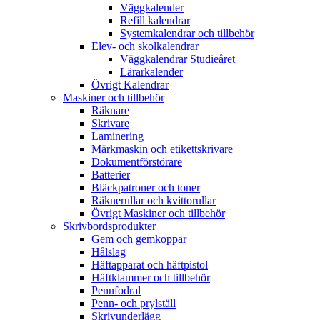
Väggkalender
Refill kalendrar
Systemkalendrar och tillbehör
Elev- och skolkalendrar
Väggkalendrar Studieåret
Lärarkalender
Övrigt Kalendrar
Maskiner och tillbehör
Räknare
Skrivare
Laminering
Märkmaskin och etikettskrivare
Dokumentförstörare
Batterier
Bläckpatroner och toner
Räknerullar och kvittorullar
Övrigt Maskiner och tillbehör
Skrivbordsprodukter
Gem och gemkoppar
Hålslag
Häftapparat och häftpistol
Häftklammer och tillbehör
Pennfodral
Penn- och prylställ
Skrivunderlägg