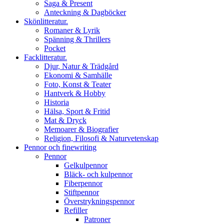
Saga & Present
Anteckning & Dagböcker
Skönlitteratur.
Romaner & Lyrik
Spänning & Thrillers
Pocket
Facklitteratur.
Djur, Natur & Trädgård
Ekonomi & Samhälle
Foto, Konst & Teater
Hantverk & Hobby
Historia
Hälsa, Sport & Fritid
Mat & Dryck
Memoarer & Biografier
Religion, Filosofi & Naturvetenskap
Pennor och finewriting
Pennor
Gelkulpennor
Bläck- och kulpennor
Fiberpennor
Stiftpennor
Överstrykningspennor
Refiller
Patroner