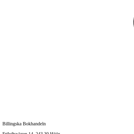
Billingska Bokhandeln
Friluftsvägen 14, 243 30 Höör