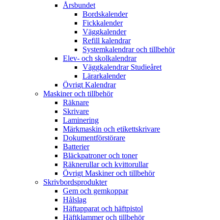
Årsbundet
Bordskalender
Fickkalender
Väggkalender
Refill kalendrar
Systemkalendrar och tillbehör
Elev- och skolkalendrar
Väggkalendrar Studieåret
Lärarkalender
Övrigt Kalendrar
Maskiner och tillbehör
Räknare
Skrivare
Laminering
Märkmaskin och etikettskrivare
Dokumentförstörare
Batterier
Bläckpatroner och toner
Räknerullar och kvittorullar
Övrigt Maskiner och tillbehör
Skrivbordsprodukter
Gem och gemkoppar
Hålslag
Häftapparat och häftpistol
Häftklammer och tillbehör