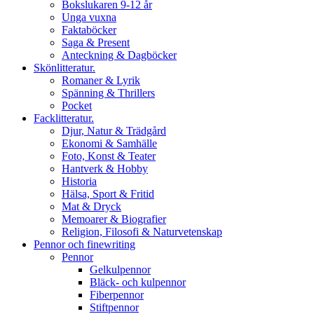
Bokslukaren 9-12 år
Unga vuxna
Faktaböcker
Saga & Present
Anteckning & Dagböcker
Skönlitteratur.
Romaner & Lyrik
Spänning & Thrillers
Pocket
Facklitteratur.
Djur, Natur & Trädgård
Ekonomi & Samhälle
Foto, Konst & Teater
Hantverk & Hobby
Historia
Hälsa, Sport & Fritid
Mat & Dryck
Memoarer & Biografier
Religion, Filosofi & Naturvetenskap
Pennor och finewriting
Pennor
Gelkulpennor
Bläck- och kulpennor
Fiberpennor
Stiftpennor