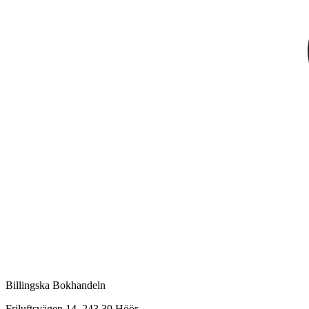
Billingska Bokhandeln
Friluftsvägen 14, 243 30 Höör