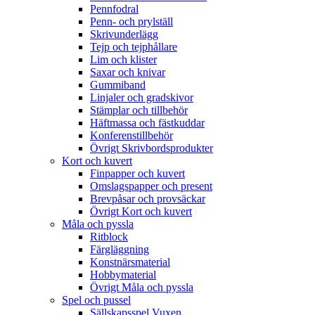
Pennfodral
Penn- och prylställ
Skrivunderlägg
Tejp och tejphållare
Lim och klister
Saxar och knivar
Gummiband
Linjaler och gradskivor
Stämplar och tillbehör
Häftmassa och fästkuddar
Konferenstillbehör
Övrigt Skrivbordsprodukter
Kort och kuvert
Finpapper och kuvert
Omslagspapper och present
Brevpåsar och provsäckar
Övrigt Kort och kuvert
Måla och pyssla
Ritblock
Färgläggning
Konstnärsmaterial
Hobbymaterial
Övrigt Måla och pyssla
Spel och pussel
Sällskapsspel Vuxen