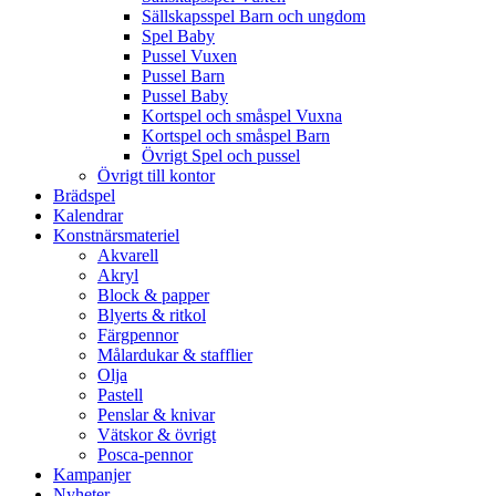
Sällskapsspel Barn och ungdom
Spel Baby
Pussel Vuxen
Pussel Barn
Pussel Baby
Kortspel och småspel Vuxna
Kortspel och småspel Barn
Övrigt Spel och pussel
Övrigt till kontor
Brädspel
Kalendrar
Konstnärsmateriel
Akvarell
Akryl
Block & papper
Blyerts & ritkol
Färgpennor
Målardukar & stafflier
Olja
Pastell
Penslar & knivar
Vätskor & övrigt
Posca-pennor
Kampanjer
Nyheter