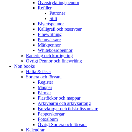
Överstrykningspennor
Refiller
Patroner
Stift
Blyertspennor
Kalligrafi och reservoar
Finewritning
Pennvässare
Märkpennor
Whiteboardpennor
Radering och korrigering
Övrigt Pennor och finewriting
Non books
Häfta & fästa
Sortera och förvara
Register
Mappar
Pärmar
Plastfickor och mappar
Arkivpärm och arkivkartong
Brevkorgar och tidskriftssamlare
Papperskorgar
Fotoalbum
Övrigt Sortera och förvara
Kalendrar