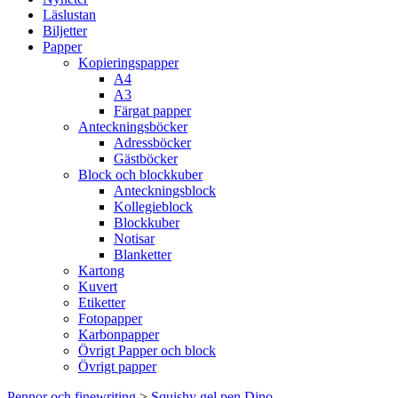
Läslustan
Biljetter
Papper
Kopieringspapper
A4
A3
Färgat papper
Anteckningsböcker
Adressböcker
Gästböcker
Block och blockkuber
Anteckningsblock
Kollegieblock
Blockkuber
Notisar
Blanketter
Kartong
Kuvert
Etiketter
Fotopapper
Karbonpapper
Övrigt Papper och block
Övrigt papper
Pennor och finewriting
>
Squishy gel pen Dino