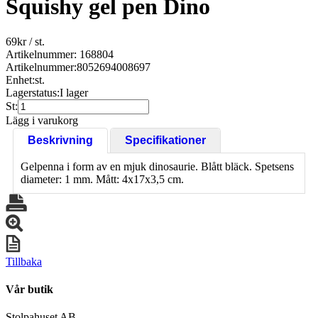
Squishy gel pen Dino
69
kr
/ st.
Artikelnummer: 168804
Artikelnummer:
8052694008697
Enhet:
st.
Lagerstatus:
I lager
St:
Lägg i varukorg
Beskrivning
Specifikationer
Gelpenna i form av en mjuk dinosaurie. Blått bläck. Spetsens
diameter: 1 mm. Mått: 4x17x3,5 cm.
Tillbaka
Vår butik
Stolpahuset AB