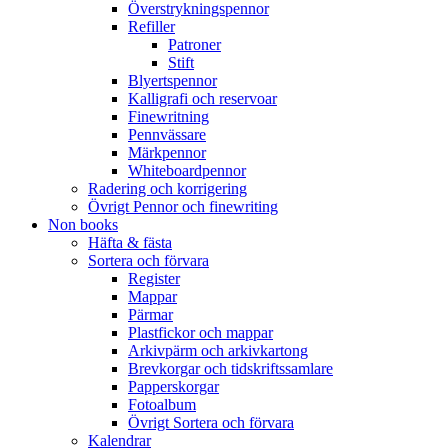
Överstrykningspennor
Refiller
Patroner
Stift
Blyertspennor
Kalligrafi och reservoar
Finewritning
Pennvässare
Märkpennor
Whiteboardpennor
Radering och korrigering
Övrigt Pennor och finewriting
Non books
Häfta & fästa
Sortera och förvara
Register
Mappar
Pärmar
Plastfickor och mappar
Arkivpärm och arkivkartong
Brevkorgar och tidskriftssamlare
Papperskorgar
Fotoalbum
Övrigt Sortera och förvara
Kalendrar