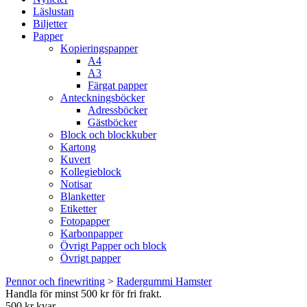
Läslustan
Biljetter
Papper
Kopieringspapper
A4
A3
Färgat papper
Anteckningsböcker
Adressböcker
Gästböcker
Block och blockkuber
Kartong
Kuvert
Kollegieblock
Notisar
Blanketter
Etiketter
Fotopapper
Karbonpapper
Övrigt Papper och block
Övrigt papper
Pennor och finewriting
>
Radergummi Hamster
Handla för minst 500 kr för fri frakt.
500 kr kvar