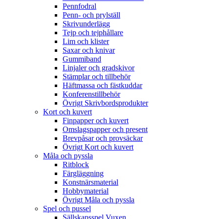
Pennfodral
Penn- och prylställ
Skrivunderlägg
Tejp och tejphållare
Lim och klister
Saxar och knivar
Gummiband
Linjaler och gradskivor
Stämplar och tillbehör
Häftmassa och fästkuddar
Konferenstillbehör
Övrigt Skrivbordsprodukter
Kort och kuvert
Finpapper och kuvert
Omslagspapper och present
Brevpåsar och provsäckar
Övrigt Kort och kuvert
Måla och pyssla
Ritblock
Färgläggning
Konstnärsmaterial
Hobbymaterial
Övrigt Måla och pyssla
Spel och pussel
Sällskapsspel Vuxen