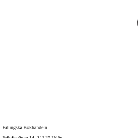
Billingska Bokhandeln
Friluftsvägen 14, 243 30 Höör