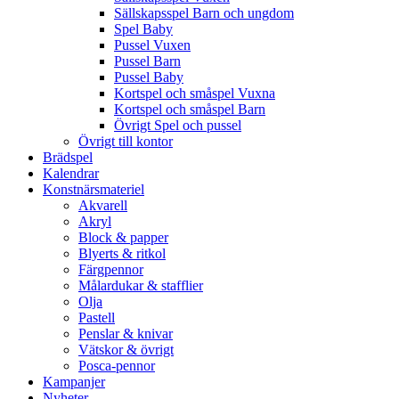
Sällskapsspel Barn och ungdom
Spel Baby
Pussel Vuxen
Pussel Barn
Pussel Baby
Kortspel och småspel Vuxna
Kortspel och småspel Barn
Övrigt Spel och pussel
Övrigt till kontor
Brädspel
Kalendrar
Konstnärsmateriel
Akvarell
Akryl
Block & papper
Blyerts & ritkol
Färgpennor
Målardukar & stafflier
Olja
Pastell
Penslar & knivar
Vätskor & övrigt
Posca-pennor
Kampanjer
Nyheter