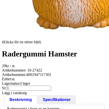
(Klicka för en större bild)
Radergummi Hamster
29
kr
/ st.
Artikelnummer: 10-27422
Artikelnummer:
4061947117301
Enhet:
st.
Lagerstatus:
I lager
St:
Lägg i varukorg
Beskrivning
Specifikationer
Radergummi i from av en hamster.