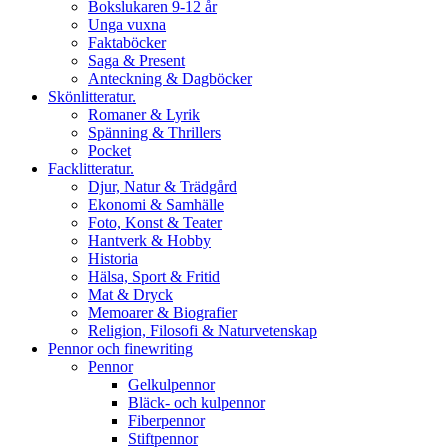
Bokslukaren 9-12 år
Unga vuxna
Faktaböcker
Saga & Present
Anteckning & Dagböcker
Skönlitteratur.
Romaner & Lyrik
Spänning & Thrillers
Pocket
Facklitteratur.
Djur, Natur & Trädgård
Ekonomi & Samhälle
Foto, Konst & Teater
Hantverk & Hobby
Historia
Hälsa, Sport & Fritid
Mat & Dryck
Memoarer & Biografier
Religion, Filosofi & Naturvetenskap
Pennor och finewriting
Pennor
Gelkulpennor
Bläck- och kulpennor
Fiberpennor
Stiftpennor