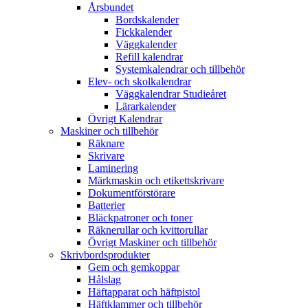
Årsbundet
Bordskalender
Fickkalender
Väggkalender
Refill kalendrar
Systemkalendrar och tillbehör
Elev- och skolkalendrar
Väggkalendrar Studieåret
Lärarkalender
Övrigt Kalendrar
Maskiner och tillbehör
Räknare
Skrivare
Laminering
Märkmaskin och etikettskrivare
Dokumentförstörare
Batterier
Bläckpatroner och toner
Räknerullar och kvittorullar
Övrigt Maskiner och tillbehör
Skrivbordsprodukter
Gem och gemkoppar
Hålslag
Häftapparat och häftpistol
Häftklammer och tillbehör