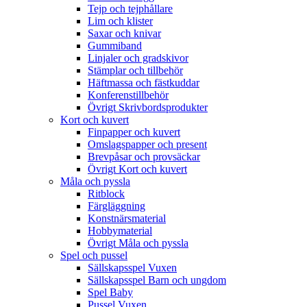
Tejp och tejphållare
Lim och klister
Saxar och knivar
Gummiband
Linjaler och gradskivor
Stämplar och tillbehör
Häftmassa och fästkuddar
Konferenstillbehör
Övrigt Skrivbordsprodukter
Kort och kuvert
Finpapper och kuvert
Omslagspapper och present
Brevpåsar och provsäckar
Övrigt Kort och kuvert
Måla och pyssla
Ritblock
Färgläggning
Konstnärsmaterial
Hobbymaterial
Övrigt Måla och pyssla
Spel och pussel
Sällskapsspel Vuxen
Sällskapsspel Barn och ungdom
Spel Baby
Pussel Vuxen