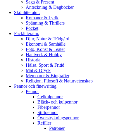
Saga & Present
Anteckning & Dagböcker
Skönlitteratur.
Romaner & Lyrik
Spänning & Thrillers
Pocket
Facklitteratur.
Djur, Natur & Trädgård
Ekonomi & Samhälle
Foto, Konst & Teater
Hantverk & Hobby
Historia
Hälsa, Sport & Fritid
Mat & Dryck
Memoarer & Biografier
Religion, Filosofi & Naturvetenskap
Pennor och finewriting
Pennor
Gelkulpennor
Bläck- och kulpennor
Fiberpennor
Stiftpennor
Överstrykningspennor
Refiller
Patroner