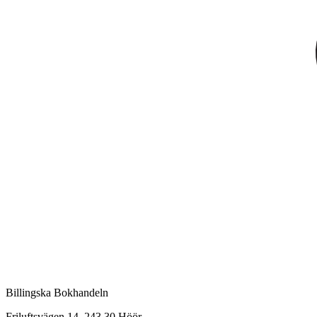
Billingska Bokhandeln
Friluftsvägen 14, 243 30 Höör