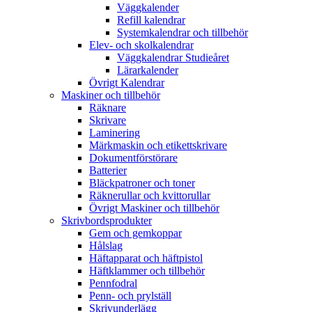
Väggkalender
Refill kalendrar
Systemkalendrar och tillbehör
Elev- och skolkalendrar
Väggkalendrar Studieåret
Lärarkalender
Övrigt Kalendrar
Maskiner och tillbehör
Räknare
Skrivare
Laminering
Märkmaskin och etikettskrivare
Dokumentförstörare
Batterier
Bläckpatroner och toner
Räknerullar och kvittorullar
Övrigt Maskiner och tillbehör
Skrivbordsprodukter
Gem och gemkoppar
Hålslag
Häftapparat och häftpistol
Häftklammer och tillbehör
Pennfodral
Penn- och prylställ
Skrivunderlägg