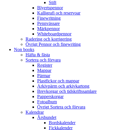
Stift
Blyertspennor
Kalligrafi och reservoar
Finewritning
Pennvässare
Märkpennor
Whiteboardpennor
Radering och korrigering
Övrigt Pennor och finewriting
Non books
Häfta & fästa
Sortera och förvara
Register
Mappar
Pärmar
Plastfickor och mappar
Arkivpärm och arkivkartong
Brevkorgar och tidskriftssamlare
Papperskorgar
Fotoalbum
Övrigt Sortera och förvara
Kalendrar
Årsbundet
Bordskalender
Fickkalender