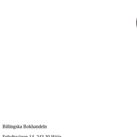
Billingska Bokhandeln
Friluftsvägen 14, 243 30 Höör