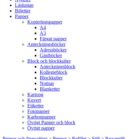
Läslustan
Biljetter
Papper
Kopieringspapper
A4
A3
Färgat papper
Anteckningsböcker
Adressböcker
Gästböcker
Block och blockkuber
Anteckningsblock
Kollegieblock
Blockkuber
Notisar
Blanketter
Kartong
Kuvert
Etiketter
Fotopapper
Karbonpapper
Övrigt Papper och block
Övrigt papper
Pennor och finewriting
>
Pennor
>
Refiller
>
Stift
>
Passarstift