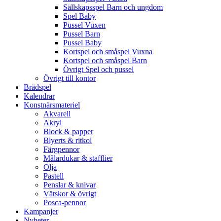
Sällskapsspel Barn och ungdom
Spel Baby
Pussel Vuxen
Pussel Barn
Pussel Baby
Kortspel och småspel Vuxna
Kortspel och småspel Barn
Övrigt Spel och pussel
Övrigt till kontor
Brädspel
Kalendrar
Konstnärsmateriel
Akvarell
Akryl
Block & papper
Blyerts & ritkol
Färgpennor
Målardukar & stafflier
Olja
Pastell
Penslar & knivar
Vätskor & övrigt
Posca-pennor
Kampanjer
Nyheter