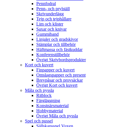
Pennfodral
Penn- och prylställ
Skrivunderlägg
Tejp och tejphållare
Lim och klister
Saxar och knivar
Gummiband
Linjaler och gradskivor
Stämplar och tillbehör
Häftmassa och fästkuddar
Konferenstillbehör
Övrigt Skrivbordsprodukter
Kort och kuvert
Finpapper och kuvert
Omslagspapper och present
Brevpåsar och provsäckar
Övrigt Kort och kuvert
Måla och pyssla
Ritblock
Färgläggning
Konstnärsmaterial
Hobbymaterial
Övrigt Måla och pyssla
Spel och pussel
Sällskapsspel Vuxen