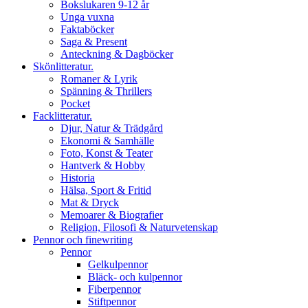
Bokslukaren 9-12 år
Unga vuxna
Faktaböcker
Saga & Present
Anteckning & Dagböcker
Skönlitteratur.
Romaner & Lyrik
Spänning & Thrillers
Pocket
Facklitteratur.
Djur, Natur & Trädgård
Ekonomi & Samhälle
Foto, Konst & Teater
Hantverk & Hobby
Historia
Hälsa, Sport & Fritid
Mat & Dryck
Memoarer & Biografier
Religion, Filosofi & Naturvetenskap
Pennor och finewriting
Pennor
Gelkulpennor
Bläck- och kulpennor
Fiberpennor
Stiftpennor