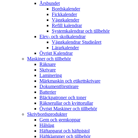
Årsbundet
Bordskalender
Fickkalender
Väggkalender
Refill kalendrar
Systemkalendrar och tillbehör
Elev- och skolkalendrar
Väggkalendrar Studieåret
Lärarkalender
Övrigt Kalendrar
Maskiner och tillbehör
Räknare
Skrivare
Laminering
Märkmaskin och etikettskrivare
Dokumentförstörare
Batterier
Bläckpatroner och toner
Räknerullar och kvittorullar
Övrigt Maskiner och tillbehör
Skrivbordsprodukter
Gem och gemkoppar
Hålslag
Häftapparat och häftpistol
Häftklammer och tillbehör