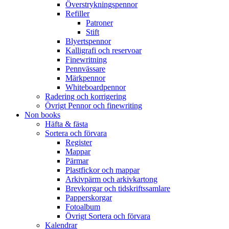
Överstrykningspennor
Refiller
Patroner
Stift
Blyertspennor
Kalligrafi och reservoar
Finewritning
Pennvässare
Märkpennor
Whiteboardpennor
Radering och korrigering
Övrigt Pennor och finewriting
Non books
Häfta & fästa
Sortera och förvara
Register
Mappar
Pärmar
Plastfickor och mappar
Arkivpärm och arkivkartong
Brevkorgar och tidskriftssamlare
Papperskorgar
Fotoalbum
Övrigt Sortera och förvara
Kalendrar